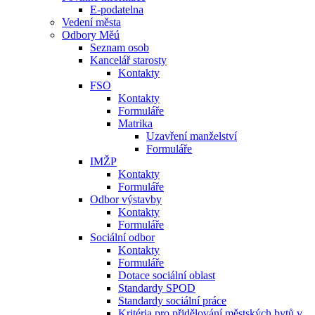
E-podatelna
Vedení města
Odbory Měú
Seznam osob
Kancelář starosty
Kontakty
FSO
Kontakty
Formuláře
Matrika
Uzavření manželství
Formuláře
IMŽP
Kontakty
Formuláře
Odbor výstavby
Kontakty
Formuláře
Sociální odbor
Kontakty
Formuláře
Dotace sociální oblast
Standardy SPOD
Standardy sociální práce
Kritéria pro přidělování městských bytů v