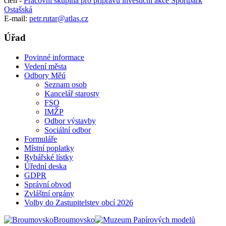
člen -
Pracovní skupina pro přípravu investiční akce Sportpark
Ostašská
E-mail:
petr.rutar@atlas.cz
Úřad
Povinné informace
Vedení města
Odbory Měú
Seznam osob
Kancelář starosty
FSO
IMŽP
Odbor výstavby
Sociální odbor
Formuláře
Místní poplatky
Rybářské lístky
Úřední deska
GDPR
Správní obvod
Zvláštní orgány
Volby do Zastupitelstev obcí 2026
Broumovsko