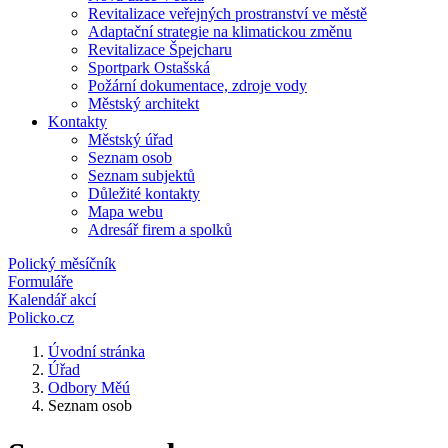
Revitalizace veřejných prostranství ve městě
Adaptační strategie na klimatickou změnu
Revitalizace Špejcharu
Sportpark Ostašská
Požární dokumentace, zdroje vody
Městský architekt
Kontakty
Městský úřad
Seznam osob
Seznam subjektů
Důležité kontakty
Mapa webu
Adresář firem a spolků
Polický měsíčník
Formuláře
Kalendář akcí
Policko.cz
Úvodní stránka
Úřad
Odbory Měú
Seznam osob