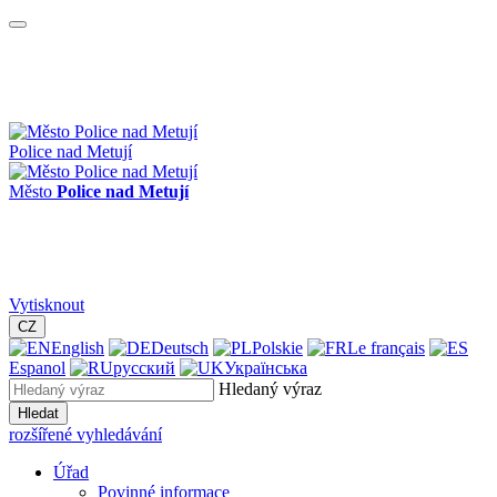
Police nad Metují
Město
Police nad Metují
Vytisknout
CZ
English
Deutsch
Polskie
Le français
Espanol
русский
Українська
Hledaný výraz
Hledat
rozšířené vyhledávání
Úřad
Povinné informace