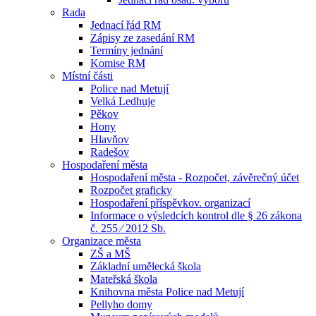
Rada
Jednací řád RM
Zápisy ze zasedání RM
Termíny jednání
Komise RM
Místní části
Police nad Metují
Velká Ledhuje
Pěkov
Hony
Hlavňov
Radešov
Hospodaření města
Hospodaření města - Rozpočet, závěrečný účet
Rozpočet graficky
Hospodaření příspěvkov. organizací
Informace o výsledcích kontrol dle § 26 zákona
č. 255 ⁄ 2012 Sb.
Organizace města
ZŠ a MŠ
Základní umělecká škola
Mateřská škola
Knihovna města Police nad Metují
Pellyho domy