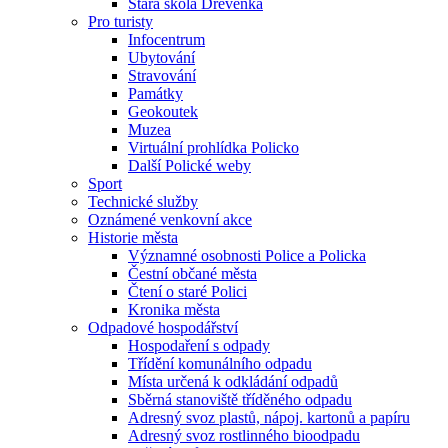
Stará škola Dřevěnka
Pro turisty
Infocentrum
Ubytování
Stravování
Památky
Geokoutek
Muzea
Virtuální prohlídka Policko
Další Polické weby
Sport
Technické služby
Oznámené venkovní akce
Historie města
Významné osobnosti Police a Policka
Čestní občané města
Čtení o staré Polici
Kronika města
Odpadové hospodářství
Hospodaření s odpady
Třídění komunálního odpadu
Místa určená k odkládání odpadů
Sběrná stanoviště tříděného odpadu
Adresný svoz plastů, nápoj. kartonů a papíru
Adresný svoz rostlinného bioodpadu