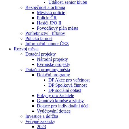
Události senior klubu
Bezpečnost a ochrana
Městská policie
Policie ČR
Hasiči JPO II
Povodňový plán města
Pohřebnictví - hřbitov
Polická farnost
Informační banner ČEZ
Rozvoj města
Dotační projekty
Národní projekty
Evropské projekty
Dotační programy města
Dotační programy
DP Akce pro veřejnost
DP Spolková činnost
DP sociální oblast
Pokyny pro žadatele
Grantová komise a zápisy
Dotace pro individuální účel
Vyúčtování dotace
Investice a údržba
Veřejné zakázky
2023