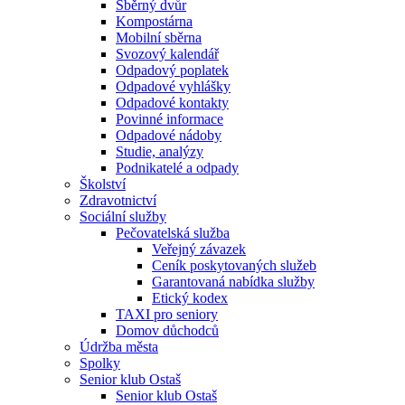
Sběrný dvůr
Kompostárna
Mobilní sběrna
Svozový kalendář
Odpadový poplatek
Odpadové vyhlášky
Odpadové kontakty
Povinné informace
Odpadové nádoby
Studie, analýzy
Podnikatelé a odpady
Školství
Zdravotnictví
Sociální služby
Pečovatelská služba
Veřejný závazek
Ceník poskytovaných služeb
Garantovaná nabídka služby
Etický kodex
TAXI pro seniory
Domov důchodců
Údržba města
Spolky
Senior klub Ostaš
Senior klub Ostaš