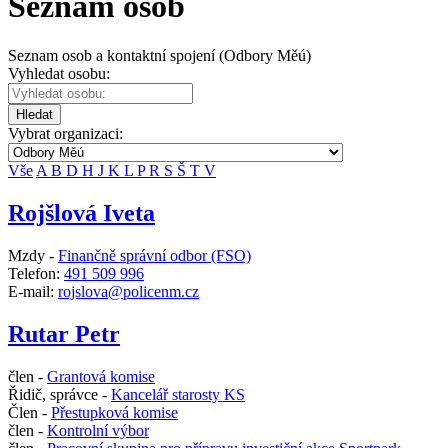
Seznam osob
Seznam osob a kontaktní spojení (Odbory Měú)
Vyhledat osobu:
Hledat
Vybrat organizaci:
Vše
A
B
D
H
J
K
L
P
R
S
Š
T
V
Rojšlová Iveta
Mzdy -
Finančně správní odbor (FSO)
Telefon:
491 509 996
E-mail:
rojslova@policenm.cz
Rutar Petr
člen -
Grantová komise
Řidič, správce -
Kancelář starosty KS
Člen -
Přestupková komise
člen -
Kontrolní výbor