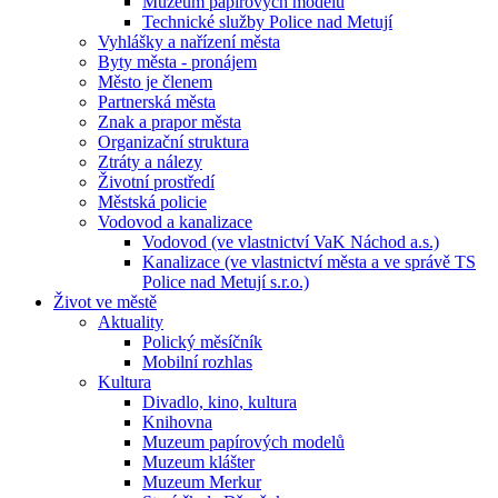
Muzeum papírových modelů
Technické služby Police nad Metují
Vyhlášky a nařízení města
Byty města - pronájem
Město je členem
Partnerská města
Znak a prapor města
Organizační struktura
Ztráty a nálezy
Životní prostředí
Městská policie
Vodovod a kanalizace
Vodovod (ve vlastnictví VaK Náchod a.s.)
Kanalizace (ve vlastnictví města a ve správě TS
Police nad Metují s.r.o.)
Život ve městě
Aktuality
Polický měsíčník
Mobilní rozhlas
Kultura
Divadlo, kino, kultura
Knihovna
Muzeum papírových modelů
Muzeum klášter
Muzeum Merkur