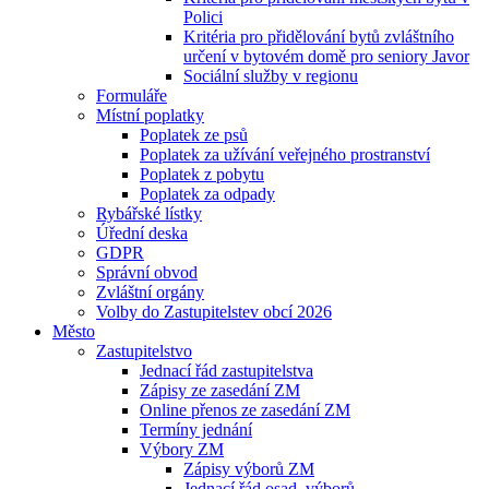
Polici
Kritéria pro přidělování bytů zvláštního
určení v bytovém domě pro seniory Javor
Sociální služby v regionu
Formuláře
Místní poplatky
Poplatek ze psů
Poplatek za užívání veřejného prostranství
Poplatek z pobytu
Poplatek za odpady
Rybářské lístky
Úřední deska
GDPR
Správní obvod
Zvláštní orgány
Volby do Zastupitelstev obcí 2026
Město
Zastupitelstvo
Jednací řád zastupitelstva
Zápisy ze zasedání ZM
Online přenos ze zasedání ZM
Termíny jednání
Výbory ZM
Zápisy výborů ZM
Jednací řád osad. výborů