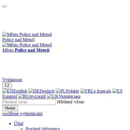
Police nad Metují
Město
Police nad Metují
Vytisknout
CZ
English
Deutsch
Polskie
Le français
Espanol
русский
Українська
Hledaný výraz
Hledat
rozšířené vyhledávání
Úřad
Povinné informace