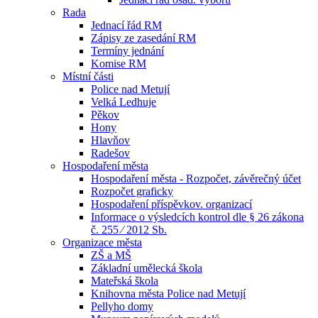
Rada
Jednací řád RM
Zápisy ze zasedání RM
Termíny jednání
Komise RM
Místní části
Police nad Metují
Velká Ledhuje
Pěkov
Hony
Hlavňov
Radešov
Hospodaření města
Hospodaření města - Rozpočet, závěrečný účet
Rozpočet graficky
Hospodaření příspěvkov. organizací
Informace o výsledcích kontrol dle § 26 zákona
č. 255 ⁄ 2012 Sb.
Organizace města
ZŠ a MŠ
Základní umělecká škola
Mateřská škola
Knihovna města Police nad Metují
Pellyho domy