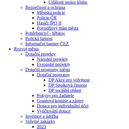
Události senior klubu
Bezpečnost a ochrana
Městská policie
Policie ČR
Hasiči JPO II
Povodňový plán města
Pohřebnictví - hřbitov
Polická farnost
Informační banner ČEZ
Rozvoj města
Dotační projekty
Národní projekty
Evropské projekty
Dotační programy města
Dotační programy
DP Akce pro veřejnost
DP Spolková činnost
DP sociální oblast
Pokyny pro žadatele
Grantová komise a zápisy
Dotace pro individuální účel
Vyúčtování dotace
Investice a údržba
Veřejné zakázky
2023