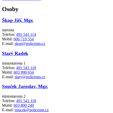
Osoby
Škop Jiří, Mgr.
starosta
Telefon:
491 541 114
Mobil:
606 719 554
E-mail:
skop@policenm.cz
Starý Radek
mistostarosta 1
Telefon:
491 541 118
Mobil:
603 998 654
E-mail:
stary@policenm.cz
Souček Jaroslav, Mgr.
mistostarosta 2
Telefon:
491 541 118
Mobil:
603 800 249
E-mail:
soucek@policenm.cz