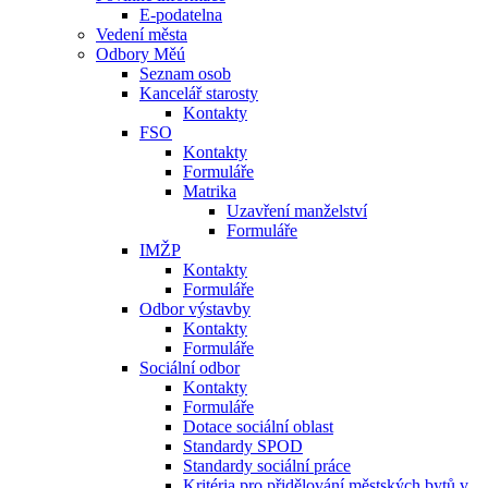
E-podatelna
Vedení města
Odbory Měú
Seznam osob
Kancelář starosty
Kontakty
FSO
Kontakty
Formuláře
Matrika
Uzavření manželství
Formuláře
IMŽP
Kontakty
Formuláře
Odbor výstavby
Kontakty
Formuláře
Sociální odbor
Kontakty
Formuláře
Dotace sociální oblast
Standardy SPOD
Standardy sociální práce
Kritéria pro přidělování městských bytů v