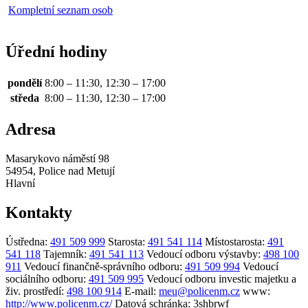
Kompletní seznam osob
Úřední hodiny
pondělí
8:00 – 11:30, 12:30 – 17:00
středa
8:00 – 11:30, 12:30 – 17:00
Adresa
Masarykovo náměstí 98
54954, Police nad Metují
Hlavní
Kontakty
Ústředna:
491 509 999
Starosta:
491 541 114
Místostarosta:
491
541 118
Tajemník:
491 541 113
Vedoucí odboru výstavby:
498 100
911
Vedoucí finančně-správního odboru:
491 509 994
Vedoucí
sociálního odboru:
491 509 995
Vedoucí odboru investic majetku a
živ. prostředí:
498 100 914
E-mail:
meu@policenm.cz
www:
http://www.policenm.cz/
Datová schránka:
3shbrwf