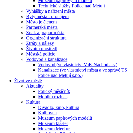
Muzeum papírových modelů
Technické služby Police nad Metují
Vyhlášky a nařízení města
Byty města - pronájem
Město je členem
Partnerská města
Znak a prapor města
Organizační struktura
Ztráty a nálezy
Životní prostředí
Městská policie
Vodovod a kanalizace
Vodovod (ve vlastnictví VaK Náchod a.s.)
Kanalizace (ve vlastnictví města a ve správě TS
Police nad Metují s.r.o.)
Život ve městě
Aktuality
Polický měsíčník
Mobilní rozhlas
Kultura
Divadlo, kino, kultura
Knihovna
Muzeum papírových modelů
Muzeum klášter
Muzeum Merkur