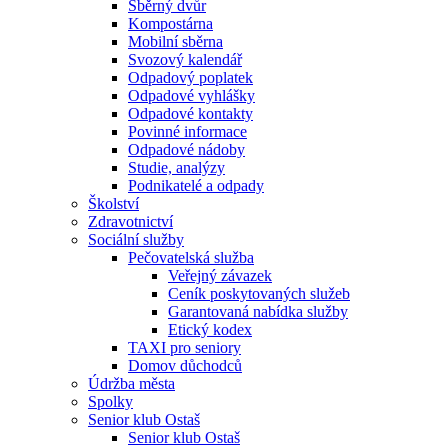
Sběrný dvůr
Kompostárna
Mobilní sběrna
Svozový kalendář
Odpadový poplatek
Odpadové vyhlášky
Odpadové kontakty
Povinné informace
Odpadové nádoby
Studie, analýzy
Podnikatelé a odpady
Školství
Zdravotnictví
Sociální služby
Pečovatelská služba
Veřejný závazek
Ceník poskytovaných služeb
Garantovaná nabídka služby
Etický kodex
TAXI pro seniory
Domov důchodců
Údržba města
Spolky
Senior klub Ostaš
Senior klub Ostaš