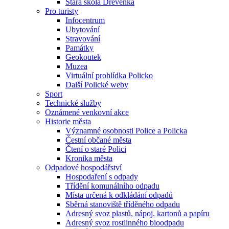
Stará škola Dřevěnka
Pro turisty
Infocentrum
Ubytování
Stravování
Památky
Geokoutek
Muzea
Virtuální prohlídka Policko
Další Polické weby
Sport
Technické služby
Oznámené venkovní akce
Historie města
Významné osobnosti Police a Policka
Čestní občané města
Čtení o staré Polici
Kronika města
Odpadové hospodářství
Hospodaření s odpady
Třídění komunálního odpadu
Místa určená k odkládání odpadů
Sběrná stanoviště tříděného odpadu
Adresný svoz plastů, nápoj. kartonů a papíru
Adresný svoz rostlinného bioodpadu