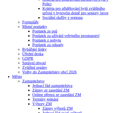
Polici
Kritéria pro přidělování bytů zvláštního
určení v bytovém domě pro seniory Javor
Sociální služby v regionu
Formuláře
Místní poplatky
Poplatek ze psů
Poplatek za užívání veřejného prostranství
Poplatek z pobytu
Poplatek za odpady
Rybářské lístky
Úřední deska
GDPR
Správní obvod
Zvláštní orgány
Volby do Zastupitelstev obcí 2026
Město
Zastupitelstvo
Jednací řád zastupitelstva
Zápisy ze zasedání ZM
Online přenos ze zasedání ZM
Termíny jednání
Výbory ZM
Zápisy výborů ZM
Jednací řád osad. výborů