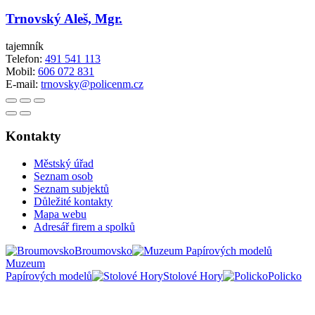
Trnovský Aleš, Mgr.
tajemník
Telefon:
491 541 113
Mobil:
606 072 831
E-mail:
trnovsky@policenm.cz
Kontakty
Městský úřad
Seznam osob
Seznam subjektů
Důležité kontakty
Mapa webu
Adresář firem a spolků
Broumovsko
Muzeum
Papírových modelů
Stolové Hory
Policko