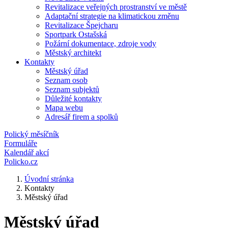
Revitalizace veřejných prostranství ve městě
Adaptační strategie na klimatickou změnu
Revitalizace Špejcharu
Sportpark Ostašská
Požární dokumentace, zdroje vody
Městský architekt
Kontakty
Městský úřad
Seznam osob
Seznam subjektů
Důležité kontakty
Mapa webu
Adresář firem a spolků
Polický měsíčník
Formuláře
Kalendář akcí
Policko.cz
Úvodní stránka
Kontakty
Městský úřad
Městský úřad