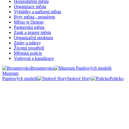
Hospodaření města
Organizace města
Vyhlášky a nařízení města
Byty města - pronájem
Město je členem
Partnerská města
Znak a prapor města
Organizační struktura
Ztráty a nálezy
Životní prostředí
Městská policie
Vodovod a kanalizace
Broumovsko
Muzeum
Papírových modelů
Stolové Hory
Policko