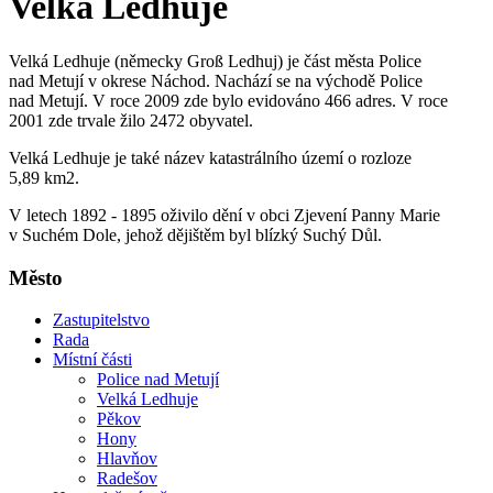
Velká Ledhuje
Velká Ledhuje (německy Groß Ledhuj) je část města Police
nad Metují v okrese Náchod. Nachází se na východě Police
nad Metují. V roce 2009 zde bylo evidováno 466 adres. V roce
2001 zde trvale žilo 2472 obyvatel.
Velká Ledhuje je také název katastrálního území o rozloze
5,89 km2.
V letech 1892 - 1895 oživilo dění v obci Zjevení Panny Marie
v Suchém Dole, jehož dějištěm byl blízký Suchý Důl.
Město
Zastupitelstvo
Rada
Místní části
Police nad Metují
Velká Ledhuje
Pěkov
Hony
Hlavňov
Radešov