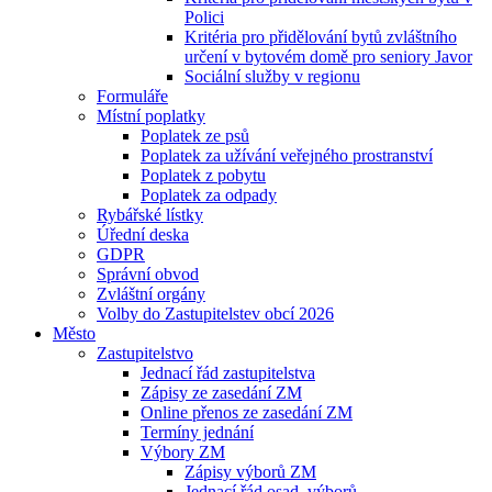
Polici
Kritéria pro přidělování bytů zvláštního
určení v bytovém domě pro seniory Javor
Sociální služby v regionu
Formuláře
Místní poplatky
Poplatek ze psů
Poplatek za užívání veřejného prostranství
Poplatek z pobytu
Poplatek za odpady
Rybářské lístky
Úřední deska
GDPR
Správní obvod
Zvláštní orgány
Volby do Zastupitelstev obcí 2026
Město
Zastupitelstvo
Jednací řád zastupitelstva
Zápisy ze zasedání ZM
Online přenos ze zasedání ZM
Termíny jednání
Výbory ZM
Zápisy výborů ZM
Jednací řád osad. výborů