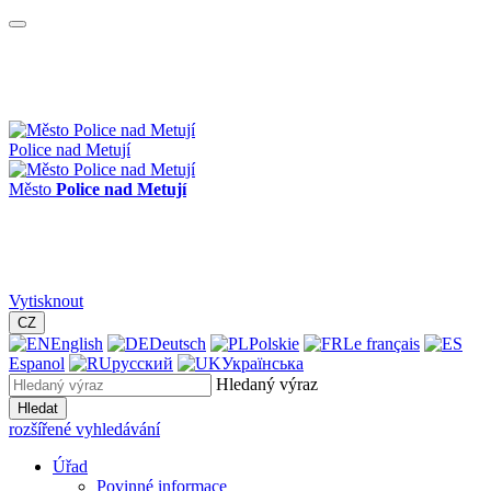
Police nad Metují
Město
Police nad Metují
Vytisknout
CZ
English
Deutsch
Polskie
Le français
Espanol
русский
Українська
Hledaný výraz
Hledat
rozšířené vyhledávání
Úřad
Povinné informace