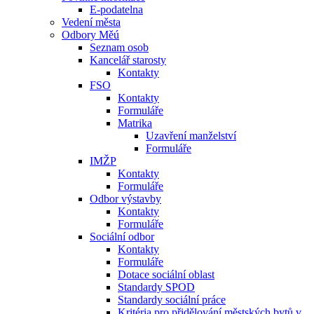
E-podatelna
Vedení města
Odbory Měú
Seznam osob
Kancelář starosty
Kontakty
FSO
Kontakty
Formuláře
Matrika
Uzavření manželství
Formuláře
IMŽP
Kontakty
Formuláře
Odbor výstavby
Kontakty
Formuláře
Sociální odbor
Kontakty
Formuláře
Dotace sociální oblast
Standardy SPOD
Standardy sociální práce
Kritéria pro přidělování městských bytů v