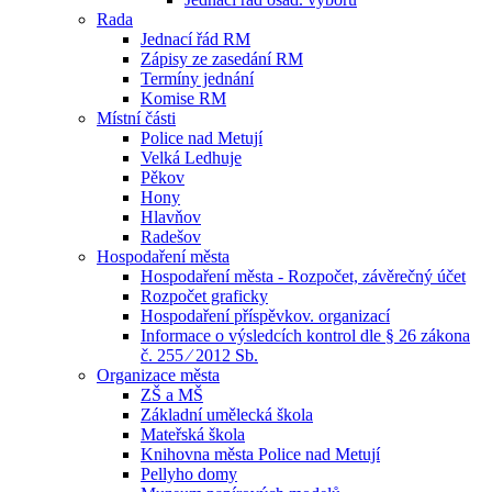
Rada
Jednací řád RM
Zápisy ze zasedání RM
Termíny jednání
Komise RM
Místní části
Police nad Metují
Velká Ledhuje
Pěkov
Hony
Hlavňov
Radešov
Hospodaření města
Hospodaření města - Rozpočet, závěrečný účet
Rozpočet graficky
Hospodaření příspěvkov. organizací
Informace o výsledcích kontrol dle § 26 zákona
č. 255 ⁄ 2012 Sb.
Organizace města
ZŠ a MŠ
Základní umělecká škola
Mateřská škola
Knihovna města Police nad Metují
Pellyho domy