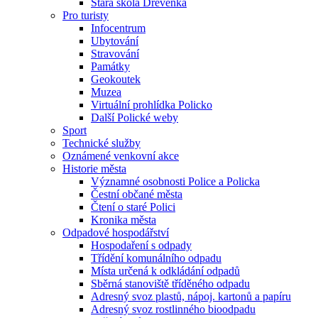
Stará škola Dřevěnka
Pro turisty
Infocentrum
Ubytování
Stravování
Památky
Geokoutek
Muzea
Virtuální prohlídka Policko
Další Polické weby
Sport
Technické služby
Oznámené venkovní akce
Historie města
Významné osobnosti Police a Policka
Čestní občané města
Čtení o staré Polici
Kronika města
Odpadové hospodářství
Hospodaření s odpady
Třídění komunálního odpadu
Místa určená k odkládání odpadů
Sběrná stanoviště tříděného odpadu
Adresný svoz plastů, nápoj. kartonů a papíru
Adresný svoz rostlinného bioodpadu