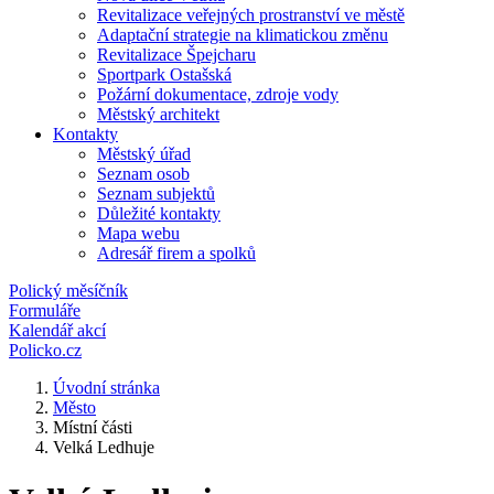
Revitalizace veřejných prostranství ve městě
Adaptační strategie na klimatickou změnu
Revitalizace Špejcharu
Sportpark Ostašská
Požární dokumentace, zdroje vody
Městský architekt
Kontakty
Městský úřad
Seznam osob
Seznam subjektů
Důležité kontakty
Mapa webu
Adresář firem a spolků
Polický měsíčník
Formuláře
Kalendář akcí
Policko.cz
Úvodní stránka
Město
Místní části
Velká Ledhuje