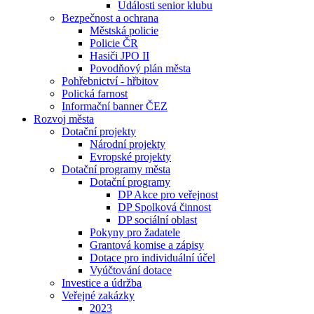
Události senior klubu
Bezpečnost a ochrana
Městská policie
Policie ČR
Hasiči JPO II
Povodňový plán města
Pohřebnictví - hřbitov
Polická farnost
Informační banner ČEZ
Rozvoj města
Dotační projekty
Národní projekty
Evropské projekty
Dotační programy města
Dotační programy
DP Akce pro veřejnost
DP Spolková činnost
DP sociální oblast
Pokyny pro žadatele
Grantová komise a zápisy
Dotace pro individuální účel
Vyúčtování dotace
Investice a údržba
Veřejné zakázky
2023