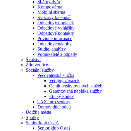
Sběrný dvůr
Kompostárna
Mobilní sběrna
Svozový kalendář
Odpadový poplatek
Odpadové vyhlášky
Odpadové kontakty
Povinné informace
Odpadové nádoby
Studie, analýzy
Podnikatelé a odpady
Školství
Zdravotnictví
Sociální služby
Pečovatelská služba
Veřejný závazek
Ceník poskytovaných služeb
Garantovaná nabídka služby
Etický kodex
TAXI pro seniory
Domov důchodců
Údržba města
Spolky
Senior klub Ostaš
Senior klub Ostaš