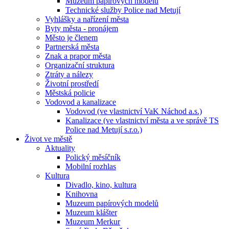
Muzeum papírových modelů
Technické služby Police nad Metují
Vyhlášky a nařízení města
Byty města - pronájem
Město je členem
Partnerská města
Znak a prapor města
Organizační struktura
Ztráty a nálezy
Životní prostředí
Městská policie
Vodovod a kanalizace
Vodovod (ve vlastnictví VaK Náchod a.s.)
Kanalizace (ve vlastnictví města a ve správě TS
Police nad Metují s.r.o.)
Život ve městě
Aktuality
Polický měsíčník
Mobilní rozhlas
Kultura
Divadlo, kino, kultura
Knihovna
Muzeum papírových modelů
Muzeum klášter
Muzeum Merkur