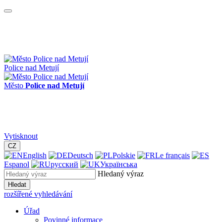
Police nad Metují
Město
Police nad Metují
Vytisknout
CZ
English
Deutsch
Polskie
Le français
Espanol
русский
Українська
Hledaný výraz
Hledat
rozšířené vyhledávání
Úřad
Povinné informace