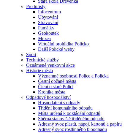
Stará škola Dřevěnka
Pro turisty
Infocentrum
Ubytování
Stravování
Památky
Geokoutek
Muzea
Virtuální prohlídka Policko
Další Polické weby
Sport
Technické služby
Oznámené venkovní akce
Historie města
Významné osobnosti Police a Policka
Čestní občané města
Čtení o staré Polici
Kronika města
Odpadové hospodářství
Hospodaření s odpady
Třídění komunálního odpadu
Místa určená k odkládání odpadů
Sběrná stanoviště tříděného odpadu
Adresný svoz plastů, nápoj. kartonů a papíru
Adresný svoz rostlinného bioodpadu