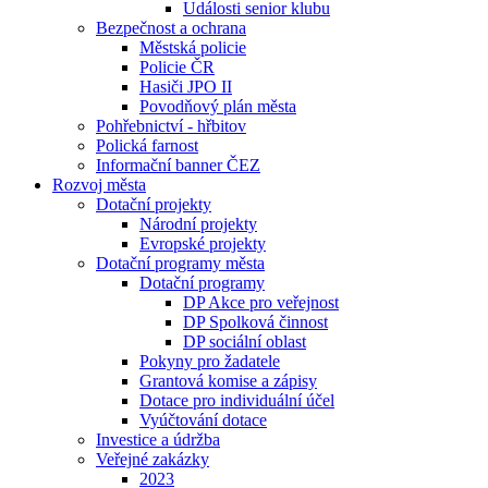
Události senior klubu
Bezpečnost a ochrana
Městská policie
Policie ČR
Hasiči JPO II
Povodňový plán města
Pohřebnictví - hřbitov
Polická farnost
Informační banner ČEZ
Rozvoj města
Dotační projekty
Národní projekty
Evropské projekty
Dotační programy města
Dotační programy
DP Akce pro veřejnost
DP Spolková činnost
DP sociální oblast
Pokyny pro žadatele
Grantová komise a zápisy
Dotace pro individuální účel
Vyúčtování dotace
Investice a údržba
Veřejné zakázky
2023