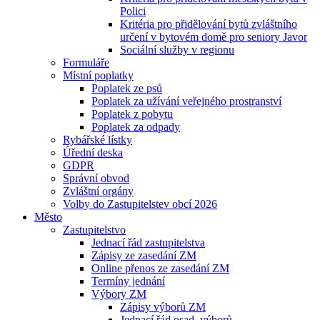
Polici
Kritéria pro přidělování bytů zvláštního
určení v bytovém domě pro seniory Javor
Sociální služby v regionu
Formuláře
Místní poplatky
Poplatek ze psů
Poplatek za užívání veřejného prostranství
Poplatek z pobytu
Poplatek za odpady
Rybářské lístky
Úřední deska
GDPR
Správní obvod
Zvláštní orgány
Volby do Zastupitelstev obcí 2026
Město
Zastupitelstvo
Jednací řád zastupitelstva
Zápisy ze zasedání ZM
Online přenos ze zasedání ZM
Termíny jednání
Výbory ZM
Zápisy výborů ZM
Jednací řád osad. výborů