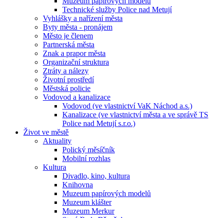
Muzeum papírových modelů
Technické služby Police nad Metují
Vyhlášky a nařízení města
Byty města - pronájem
Město je členem
Partnerská města
Znak a prapor města
Organizační struktura
Ztráty a nálezy
Životní prostředí
Městská policie
Vodovod a kanalizace
Vodovod (ve vlastnictví VaK Náchod a.s.)
Kanalizace (ve vlastnictví města a ve správě TS
Police nad Metují s.r.o.)
Život ve městě
Aktuality
Polický měsíčník
Mobilní rozhlas
Kultura
Divadlo, kino, kultura
Knihovna
Muzeum papírových modelů
Muzeum klášter
Muzeum Merkur