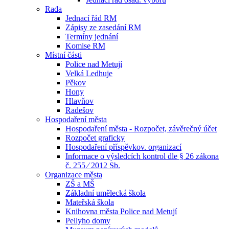
Rada
Jednací řád RM
Zápisy ze zasedání RM
Termíny jednání
Komise RM
Místní části
Police nad Metují
Velká Ledhuje
Pěkov
Hony
Hlavňov
Radešov
Hospodaření města
Hospodaření města - Rozpočet, závěrečný účet
Rozpočet graficky
Hospodaření příspěvkov. organizací
Informace o výsledcích kontrol dle § 26 zákona
č. 255 ⁄ 2012 Sb.
Organizace města
ZŠ a MŠ
Základní umělecká škola
Mateřská škola
Knihovna města Police nad Metují
Pellyho domy