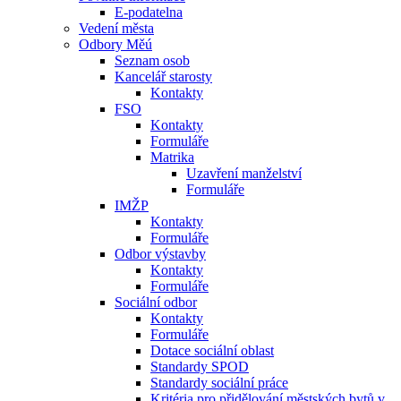
E-podatelna
Vedení města
Odbory Měú
Seznam osob
Kancelář starosty
Kontakty
FSO
Kontakty
Formuláře
Matrika
Uzavření manželství
Formuláře
IMŽP
Kontakty
Formuláře
Odbor výstavby
Kontakty
Formuláře
Sociální odbor
Kontakty
Formuláře
Dotace sociální oblast
Standardy SPOD
Standardy sociální práce
Kritéria pro přidělování městských bytů v