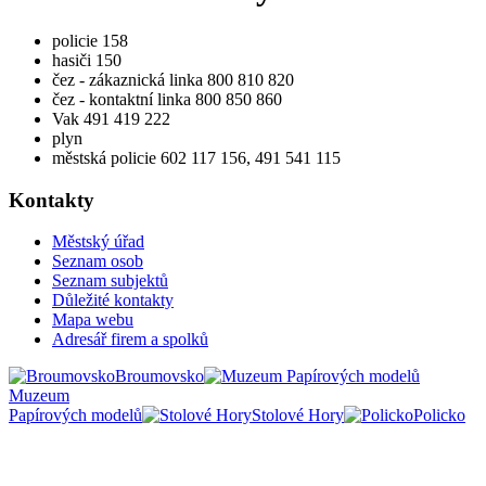
policie 158
hasiči 150
čez - zákaznická linka 800 810 820
čez - kontaktní linka 800 850 860
Vak 491 419 222
plyn
městská policie 602 117 156, 491 541 115
Kontakty
Městský úřad
Seznam osob
Seznam subjektů
Důležité kontakty
Mapa webu
Adresář firem a spolků
Broumovsko
Muzeum
Papírových modelů
Stolové Hory
Policko