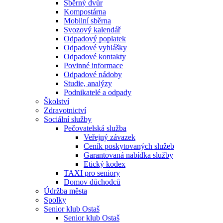
Sběrný dvůr
Kompostárna
Mobilní sběrna
Svozový kalendář
Odpadový poplatek
Odpadové vyhlášky
Odpadové kontakty
Povinné informace
Odpadové nádoby
Studie, analýzy
Podnikatelé a odpady
Školství
Zdravotnictví
Sociální služby
Pečovatelská služba
Veřejný závazek
Ceník poskytovaných služeb
Garantovaná nabídka služby
Etický kodex
TAXI pro seniory
Domov důchodců
Údržba města
Spolky
Senior klub Ostaš
Senior klub Ostaš