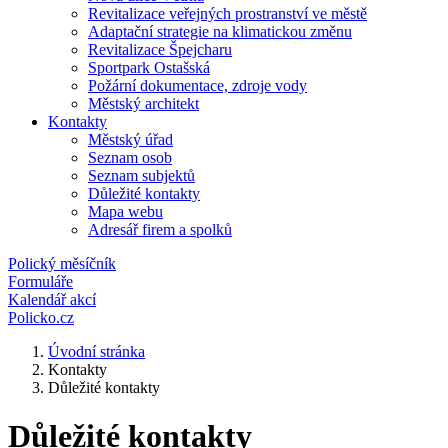
Revitalizace veřejných prostranství ve městě
Adaptační strategie na klimatickou změnu
Revitalizace Špejcharu
Sportpark Ostašská
Požární dokumentace, zdroje vody
Městský architekt
Kontakty
Městský úřad
Seznam osob
Seznam subjektů
Důležité kontakty
Mapa webu
Adresář firem a spolků
Polický měsíčník
Formuláře
Kalendář akcí
Policko.cz
Úvodní stránka
Kontakty
Důležité kontakty
Důležité kontakty