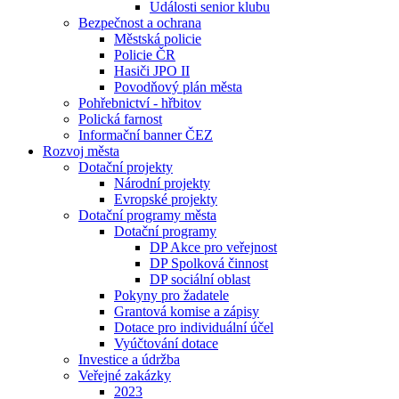
Události senior klubu
Bezpečnost a ochrana
Městská policie
Policie ČR
Hasiči JPO II
Povodňový plán města
Pohřebnictví - hřbitov
Polická farnost
Informační banner ČEZ
Rozvoj města
Dotační projekty
Národní projekty
Evropské projekty
Dotační programy města
Dotační programy
DP Akce pro veřejnost
DP Spolková činnost
DP sociální oblast
Pokyny pro žadatele
Grantová komise a zápisy
Dotace pro individuální účel
Vyúčtování dotace
Investice a údržba
Veřejné zakázky
2023