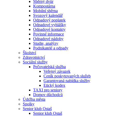
Sběrný dvůr
Kompostárna
Mobilní sběrna
Svozový kalendář
Odpadový poplatek
Odpadové vyhlášky
Odpadové kontakty
Povinné informace
Odpadové nádoby
Studie, analýzy
Podnikatelé a odpady
Školství
Zdravotnictví
Sociální služby
Pečovatelská služba
Veřejný závazek
Ceník poskytovaných služeb
Garantovaná nabídka služby
Etický kodex
TAXI pro seniory
Domov důchodců
Údržba města
Spolky
Senior klub Ostaš
Senior klub Ostaš