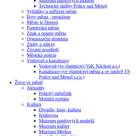
Muzeum papírových modelů
Technické služby Police nad Metují
Vyhlášky a nařízení města
Byty města - pronájem
Město je členem
Partnerská města
Znak a prapor města
Organizační struktura
Ztráty a nálezy
Životní prostředí
Městská policie
Vodovod a kanalizace
Vodovod (ve vlastnictví VaK Náchod a.s.)
Kanalizace (ve vlastnictví města a ve správě TS
Police nad Metují s.r.o.)
Život ve městě
Aktuality
Polický měsíčník
Mobilní rozhlas
Kultura
Divadlo, kino, kultura
Knihovna
Muzeum papírových modelů
Muzeum klášter
Muzeum Merkur