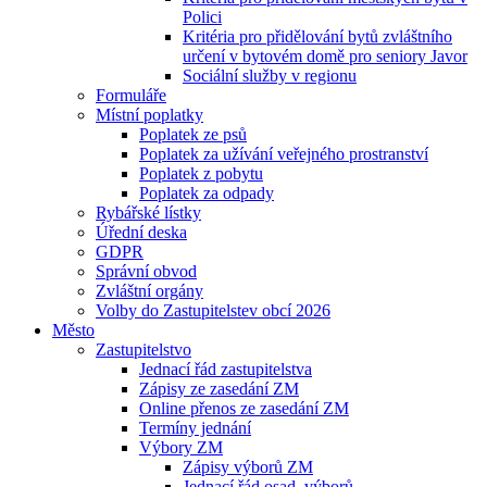
Polici
Kritéria pro přidělování bytů zvláštního
určení v bytovém domě pro seniory Javor
Sociální služby v regionu
Formuláře
Místní poplatky
Poplatek ze psů
Poplatek za užívání veřejného prostranství
Poplatek z pobytu
Poplatek za odpady
Rybářské lístky
Úřední deska
GDPR
Správní obvod
Zvláštní orgány
Volby do Zastupitelstev obcí 2026
Město
Zastupitelstvo
Jednací řád zastupitelstva
Zápisy ze zasedání ZM
Online přenos ze zasedání ZM
Termíny jednání
Výbory ZM
Zápisy výborů ZM
Jednací řád osad. výborů