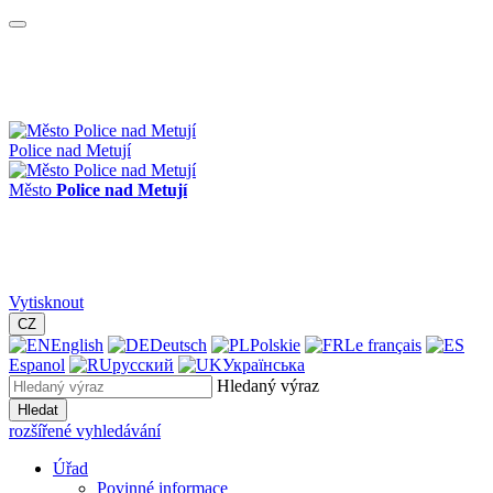
Police nad Metují
Město
Police nad Metují
Vytisknout
CZ
English
Deutsch
Polskie
Le français
Espanol
русский
Українська
Hledaný výraz
Hledat
rozšířené vyhledávání
Úřad
Povinné informace