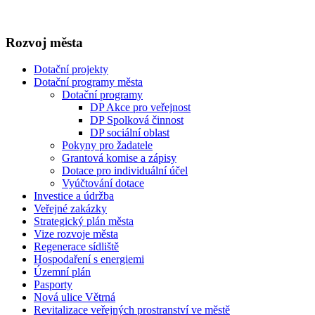
Rozvoj města
Dotační projekty
Dotační programy města
Dotační programy
DP Akce pro veřejnost
DP Spolková činnost
DP sociální oblast
Pokyny pro žadatele
Grantová komise a zápisy
Dotace pro individuální účel
Vyúčtování dotace
Investice a údržba
Veřejné zakázky
Strategický plán města
Vize rozvoje města
Regenerace sídliště
Hospodaření s energiemi
Územní plán
Pasporty
Nová ulice Větrná
Revitalizace veřejných prostranství ve městě