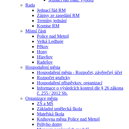
Rada
Jednací řád RM
Zápisy ze zasedání RM
Termíny jednání
Komise RM
Místní části
Police nad Metují
Velká Ledhuje
Pěkov
Hony
Hlavňov
Radešov
Hospodaření města
Hospodaření města - Rozpočet, závěrečný účet
Rozpočet graficky
Hospodaření příspěvkov. organizací
Informace o výsledcích kontrol dle § 26 zákona
č. 255 ⁄ 2012 Sb.
Organizace města
ZŠ a MŠ
Základní umělecká škola
Mateřská škola
Knihovna města Police nad Metují
Pellyho domy