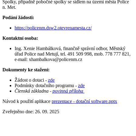
Spolky, případně pobočné spolky se sídlem na území města Police
n. Met.
Podání žádosti:
https://policenm.dsw2.otevrenamesta.cz/
Kontaktní osoba:
Ing. Xenie Hambálková, finančně správní odbor, Městský
úřad Police nad Metují, tel. 491 509 998, mob. 778 777 821,
e-mail: xhambalkova@policenm.cz
Dokumenty ke stažení:
Žádost o dotaci -
zde
Podmínky dotačního programu -
zde
Členská základna -
povinná příloha
Návod k použití aplikace
prezentace - dotační software.pptx
Zveřejněno dne: 26. 09. 2025