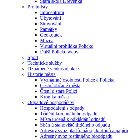
Stará škola Dřevěnka
Pro turisty
Infocentrum
Ubytování
Stravování
Památky
Geokoutek
Muzea
Virtuální prohlídka Policko
Další Polické weby
Sport
Technické služby
Oznámené venkovní akce
Historie města
Významné osobnosti Police a Policka
Čestní občané města
Čtení o staré Polici
Kronika města
Odpadové hospodářství
Hospodaření s odpady
Třídění komunálního odpadu
Místa určená k odkládání odpadů
Sběrná stanoviště tříděného odpadu
Adresný svoz plastů, nápoj. kartonů a papíru
Adresný svoz rostlinného bioodpadu