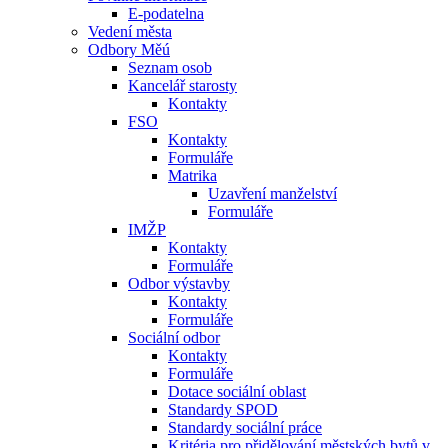
E-podatelna
Vedení města
Odbory Měú
Seznam osob
Kancelář starosty
Kontakty
FSO
Kontakty
Formuláře
Matrika
Uzavření manželství
Formuláře
IMŽP
Kontakty
Formuláře
Odbor výstavby
Kontakty
Formuláře
Sociální odbor
Kontakty
Formuláře
Dotace sociální oblast
Standardy SPOD
Standardy sociální práce
Kritéria pro přidělování městských bytů v