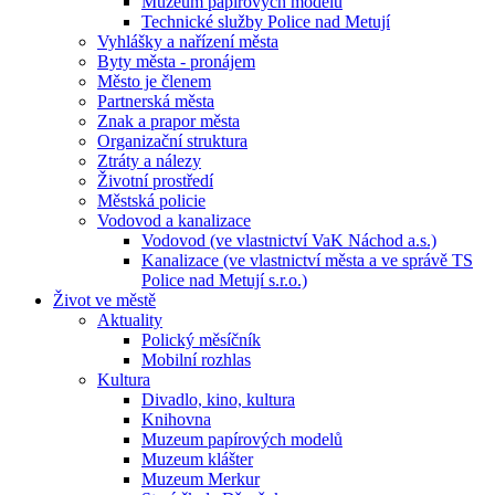
Muzeum papírových modelů
Technické služby Police nad Metují
Vyhlášky a nařízení města
Byty města - pronájem
Město je členem
Partnerská města
Znak a prapor města
Organizační struktura
Ztráty a nálezy
Životní prostředí
Městská policie
Vodovod a kanalizace
Vodovod (ve vlastnictví VaK Náchod a.s.)
Kanalizace (ve vlastnictví města a ve správě TS
Police nad Metují s.r.o.)
Život ve městě
Aktuality
Polický měsíčník
Mobilní rozhlas
Kultura
Divadlo, kino, kultura
Knihovna
Muzeum papírových modelů
Muzeum klášter
Muzeum Merkur