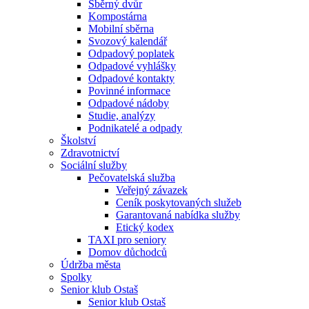
Sběrný dvůr
Kompostárna
Mobilní sběrna
Svozový kalendář
Odpadový poplatek
Odpadové vyhlášky
Odpadové kontakty
Povinné informace
Odpadové nádoby
Studie, analýzy
Podnikatelé a odpady
Školství
Zdravotnictví
Sociální služby
Pečovatelská služba
Veřejný závazek
Ceník poskytovaných služeb
Garantovaná nabídka služby
Etický kodex
TAXI pro seniory
Domov důchodců
Údržba města
Spolky
Senior klub Ostaš
Senior klub Ostaš