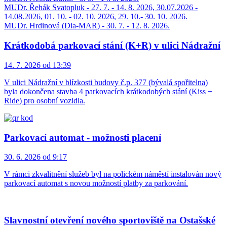
MUDr. Řehák Svatopluk - 27. 7. - 14. 8. 2026, 30.07.2026 -
14.08.2026, 01. 10. - 02. 10. 2026, 29. 10.- 30. 10. 2026.
MUDr. Hrdinová (Dia-MAR) - 30. 7. - 12. 8. 2026.
Krátkodobá parkovací stání (K+R) v ulici Nádražní
14. 7. 2026 od 13:39
V ulici Nádražní v blízkosti budovy č.p. 377 (bývalá spořitelna)
byla dokončena stavba 4 parkovacích krátkodobých stání (Kiss +
Ride) pro osobní vozidla.
Parkovací automat - možnosti placení
30. 6. 2026 od 9:17
V rámci zkvalitnění služeb byl na polickém náměstí instalován nový
parkovací automat s novou možností platby za parkování.
Slavnostní otevření nového sportoviště na Ostašské