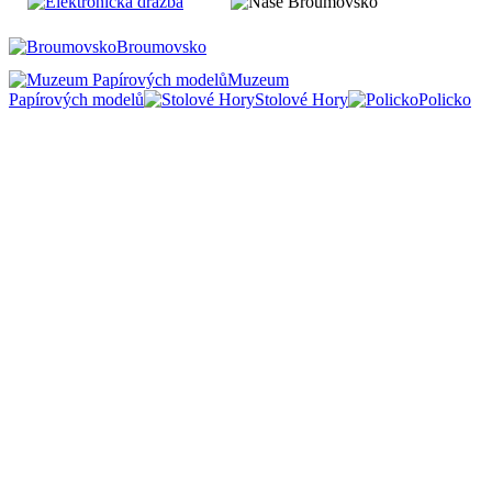
Broumovsko
Muzeum
Papírových modelů
Stolové Hory
Policko