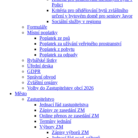
Polici
Kritéria pro přidělování bytů zvláštního
určení v bytovém domě pro seniory Javor
Sociální služby v regionu
Formuláře
Místní poplatky
Poplatek ze psů
Poplatek za užívání veřejného prostranství
Poplatek z pobytu
Poplatek za odpady
Rybářské lístky
Úřední deska
GDPR
Správní obvod
Zvláštní orgány
Volby do Zastupitelstev obcí 2026
Město
Zastupitelstvo
Jednací řád zastupitelstva
Zápisy ze zasedání ZM
Online přenos ze zasedání ZM
Termíny jednání
Výbory ZM
Zápisy výborů ZM
Jednací řád osad. výborů