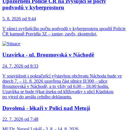
Upozornění Policie ČR na zvyšující se počty
podvodů v kyberprostoru
5. 8. 2026 od 9:44
V rámci zvyšujícího počtu podvodů v kyberprostoru spouští Policie
ČR kampaň Pravidla 3Z – zastav, zavěs, zkontroluj.
Uzavírka - ul. Broumovská v Náchodě
24. 7. 2026 od 8:33
V souvislosti s pokračující výstavbou obchvatu Náchoda bude ve
dnech 7. – 11. 8. 2026 uzavřena část silnice II/300 – ulice
Broumovská v Náchodě, a to vždy od 6.00 – 18.00 hodin.
Uzavírka se bude týkat úseku od křižovatky s ulicí Kladskou
po vjezd do areálu celního deklarantu.
Dovolená - lékaři v Polici nad Metují
22. 7. 2026 od 7:48
MUDr. Neoral Lukáš - 3. 8. - 14. 8. 2026.