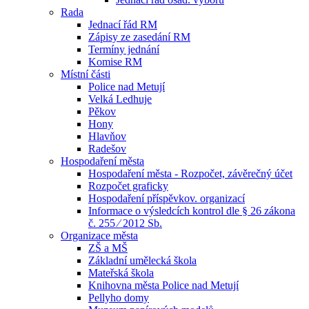
Rada
Jednací řád RM
Zápisy ze zasedání RM
Termíny jednání
Komise RM
Místní části
Police nad Metují
Velká Ledhuje
Pěkov
Hony
Hlavňov
Radešov
Hospodaření města
Hospodaření města - Rozpočet, závěrečný účet
Rozpočet graficky
Hospodaření příspěvkov. organizací
Informace o výsledcích kontrol dle § 26 zákona
č. 255 ⁄ 2012 Sb.
Organizace města
ZŠ a MŠ
Základní umělecká škola
Mateřská škola
Knihovna města Police nad Metují
Pellyho domy