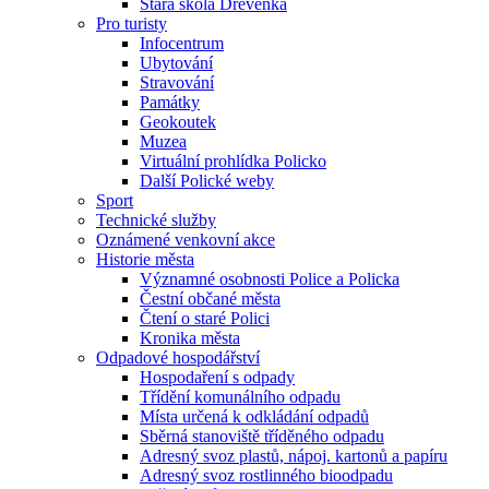
Stará škola Dřevěnka
Pro turisty
Infocentrum
Ubytování
Stravování
Památky
Geokoutek
Muzea
Virtuální prohlídka Policko
Další Polické weby
Sport
Technické služby
Oznámené venkovní akce
Historie města
Významné osobnosti Police a Policka
Čestní občané města
Čtení o staré Polici
Kronika města
Odpadové hospodářství
Hospodaření s odpady
Třídění komunálního odpadu
Místa určená k odkládání odpadů
Sběrná stanoviště tříděného odpadu
Adresný svoz plastů, nápoj. kartonů a papíru
Adresný svoz rostlinného bioodpadu