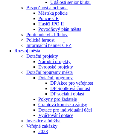
Události senior klubu
Bezpečnost a ochrana
Městská policie
Policie ČR
Hasiči JPO II
Povodňový plán města
Pohřebnictví - hřbitov
Polická farnost
Informační banner ČEZ
Rozvoj města
Dotační projekty
Národní projekty
Evropské projekty
Dotační programy města
Dotační programy
DP Akce pro veřejnost
DP Spolková činnost
DP sociální oblast
Pokyny pro žadatele
Grantová komise a zápisy
Dotace pro individuální účel
Vyúčtování dotace
Investice a údržba
Veřejné zakázky
2023