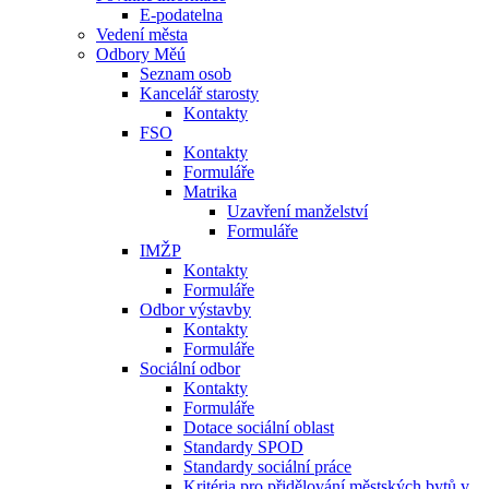
E-podatelna
Vedení města
Odbory Měú
Seznam osob
Kancelář starosty
Kontakty
FSO
Kontakty
Formuláře
Matrika
Uzavření manželství
Formuláře
IMŽP
Kontakty
Formuláře
Odbor výstavby
Kontakty
Formuláře
Sociální odbor
Kontakty
Formuláře
Dotace sociální oblast
Standardy SPOD
Standardy sociální práce
Kritéria pro přidělování městských bytů v