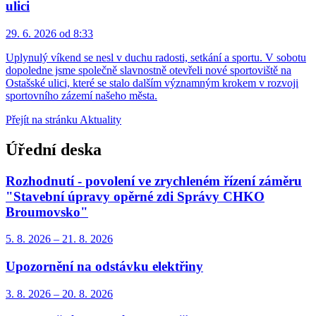
ulici
29. 6. 2026 od 8:33
Uplynulý víkend se nesl v duchu radosti, setkání a sportu. V sobotu
dopoledne jsme společně slavnostně otevřeli nové sportoviště na
Ostašské ulici, které se stalo dalším významným krokem v rozvoji
sportovního zázemí našeho města.
Přejít na stránku Aktuality
Úřední deska
Rozhodnutí - povolení ve zrychleném řízení záměru
"Stavební úpravy opěrné zdi Správy CHKO
Broumovsko"
5. 8.
2026
–
21. 8.
2026
Upozornění na odstávku elektřiny
3. 8.
2026
–
20. 8.
2026