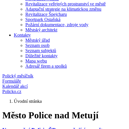
Revitalizace veřejných prostranství ve městě
Adaptační strategie na klimatickou změnu
Revitalizace Špejcharu
Sportpark Ostašská
Požární dokumentace, zdroje vody
Městský architekt
Kontakty
Městský úřad
Seznam osob
Seznam subjektů
Důležité kontakty
Mapa webu
Adresář firem a spolků
Polický měsíčník
Formuláře
Kalendář akcí
Policko.cz
Úvodní stránka
Město Police nad Metují