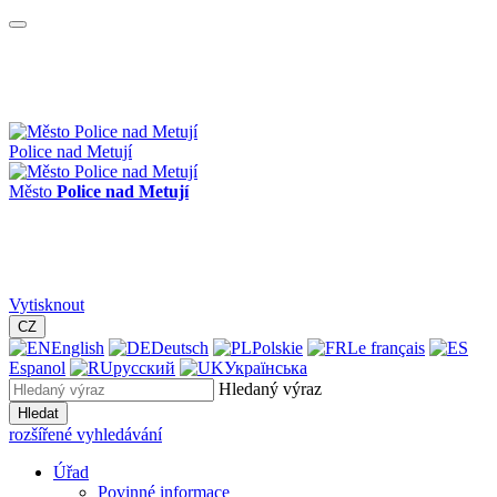
Police nad Metují
Město
Police nad Metují
Vytisknout
CZ
English
Deutsch
Polskie
Le français
Espanol
русский
Українська
Hledaný výraz
Hledat
rozšířené vyhledávání
Úřad
Povinné informace