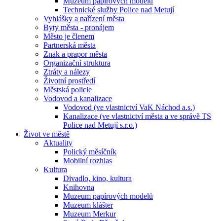
Muzeum papírových modelů
Technické služby Police nad Metují
Vyhlášky a nařízení města
Byty města - pronájem
Město je členem
Partnerská města
Znak a prapor města
Organizační struktura
Ztráty a nálezy
Životní prostředí
Městská policie
Vodovod a kanalizace
Vodovod (ve vlastnictví VaK Náchod a.s.)
Kanalizace (ve vlastnictví města a ve správě TS
Police nad Metují s.r.o.)
Život ve městě
Aktuality
Polický měsíčník
Mobilní rozhlas
Kultura
Divadlo, kino, kultura
Knihovna
Muzeum papírových modelů
Muzeum klášter
Muzeum Merkur