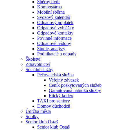
Sběrný dvůr
Kompostárna
Mobilní sběrna
Svozový kalendář
Odpadový poplatek
Odpadové vyhlášky
Odpadové kontakty
Povinné informace
Odpadové nádoby
Studie, analýzy
Podnikatelé a odpady
Školství
Zdravotnictví
Sociální služby
Pečovatelská služba
Veřejný závazek
Ceník poskytovaných služeb
Garantovaná nabídka služby
Etický kodex
TAXI pro seniory
Domov důchodců
Údržba města
Spolky
Senior klub Ostaš
Senior klub Ostaš