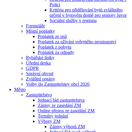
Polici
Kritéria pro přidělování bytů zvláštního
určení v bytovém domě pro seniory Javor
Sociální služby v regionu
Formuláře
Místní poplatky
Poplatek ze psů
Poplatek za užívání veřejného prostranství
Poplatek z pobytu
Poplatek za odpady
Rybářské lístky
Úřední deska
GDPR
Správní obvod
Zvláštní orgány
Volby do Zastupitelstev obcí 2026
Město
Zastupitelstvo
Jednací řád zastupitelstva
Zápisy ze zasedání ZM
Online přenos ze zasedání ZM
Termíny jednání
Výbory ZM
Zápisy výborů ZM
Jednací řád osad. výborů