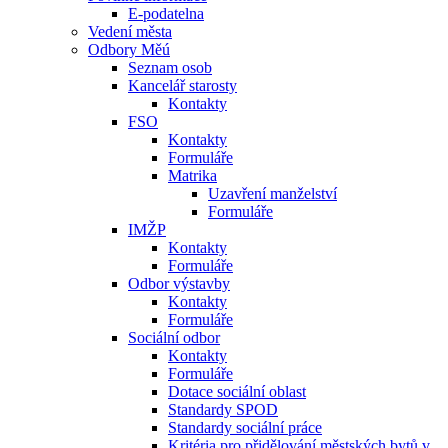
E-podatelna
Vedení města
Odbory Měú
Seznam osob
Kancelář starosty
Kontakty
FSO
Kontakty
Formuláře
Matrika
Uzavření manželství
Formuláře
IMŽP
Kontakty
Formuláře
Odbor výstavby
Kontakty
Formuláře
Sociální odbor
Kontakty
Formuláře
Dotace sociální oblast
Standardy SPOD
Standardy sociální práce
Kritéria pro přidělování městských bytů v