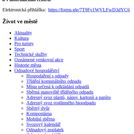
Elektronická přihláška:
https://forms.gle/7T9Fv1WVLFwD3dYC6
Život ve městě
Aktuality
Kultura
Pro turisty
Sport
Technické služby
Oznámené venkovní akce
Historie města
Odpadové hospodářství
Hospodaření s odpady
Třídění komunálního odpadu
Místa určená k odkládání odpadů
Sběrná stanoviště tříděného odpadu
Adresný svoz plastů, nápoj. kartonů a papíru
Adresný svoz rostlinného bioodpadu
Sběrný dvůr
Kompostárna
Mobilní sběrna
Svozový kalendář
Odpadový poplatek