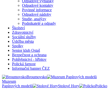
Odpadové vyhlášky
Odpadové kontakty
Povinné informace
Odpadové nádoby
Studie, analýzy
Podnikatelé a odpady
Školství
Zdravotnictví
Sociální služby
Údržba města
Spolky
Senior klub Ostaš
Bezpečnost a ochrana
Pohřebnictví - hřbitov
Polická farnost
Informační banner ČEZ
Broumovsko
Muzeum
Papírových modelů
Stolové Hory
Policko