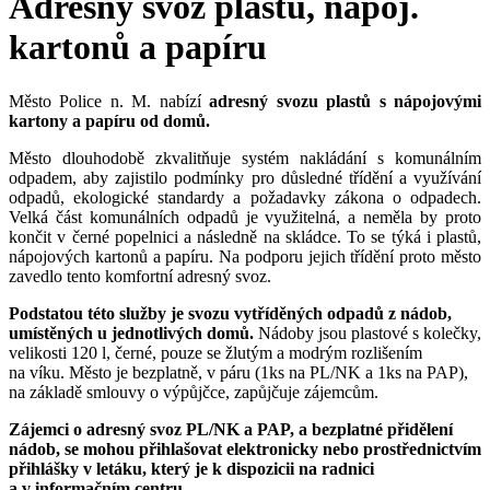
Adresný svoz plastů, nápoj.
kartonů a papíru
Město Police n. M. nabízí
adresný svozu plastů s nápojovými
kartony a papíru od domů.
Město dlouhodobě zkvalitňuje systém nakládání s komunálním
odpadem, aby zajistilo podmínky pro důsledné třídění a využívání
odpadů, ekologické standardy a požadavky zákona o odpadech.
Velká část komunálních odpadů je využitelná, a neměla by proto
končit v černé popelnici a následně na skládce. To se týká i plastů,
nápojových kartonů a papíru. Na podporu jejich třídění proto město
zavedlo tento komfortní adresný svoz.
Podstatou této služby je
svozu vytříděných odpadů z nádob,
umístěných u jednotlivých domů.
Nádoby jsou plastové s kolečky,
velikosti 120 l, černé, pouze se žlutým a modrým rozlišením
na víku. Město je bezplatně, v páru (1ks na PL/NK a 1ks na PAP),
na základě smlouvy o výpůjčce, zapůjčuje zájemcům.
Zájemci o adresný svoz PL/NK a PAP,
a bezplatné přidělení
nádob, se mohou přihlašovat elektronicky nebo prostřednictvím
přihlášky v letáku, který je k dispozicii na radnici
a v informačním centru.