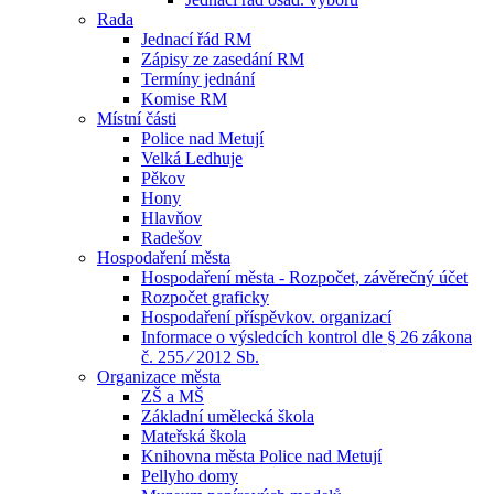
Rada
Jednací řád RM
Zápisy ze zasedání RM
Termíny jednání
Komise RM
Místní části
Police nad Metují
Velká Ledhuje
Pěkov
Hony
Hlavňov
Radešov
Hospodaření města
Hospodaření města - Rozpočet, závěrečný účet
Rozpočet graficky
Hospodaření příspěvkov. organizací
Informace o výsledcích kontrol dle § 26 zákona
č. 255 ⁄ 2012 Sb.
Organizace města
ZŠ a MŠ
Základní umělecká škola
Mateřská škola
Knihovna města Police nad Metují
Pellyho domy