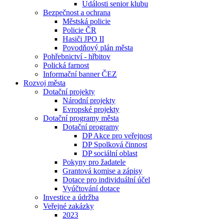
Události senior klubu
Bezpečnost a ochrana
Městská policie
Policie ČR
Hasiči JPO II
Povodňový plán města
Pohřebnictví - hřbitov
Polická farnost
Informační banner ČEZ
Rozvoj města
Dotační projekty
Národní projekty
Evropské projekty
Dotační programy města
Dotační programy
DP Akce pro veřejnost
DP Spolková činnost
DP sociální oblast
Pokyny pro žadatele
Grantová komise a zápisy
Dotace pro individuální účel
Vyúčtování dotace
Investice a údržba
Veřejné zakázky
2023