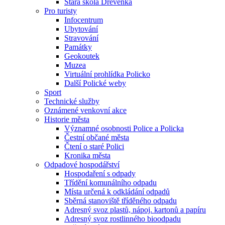
Stará škola Dřevěnka
Pro turisty
Infocentrum
Ubytování
Stravování
Památky
Geokoutek
Muzea
Virtuální prohlídka Policko
Další Polické weby
Sport
Technické služby
Oznámené venkovní akce
Historie města
Významné osobnosti Police a Policka
Čestní občané města
Čtení o staré Polici
Kronika města
Odpadové hospodářství
Hospodaření s odpady
Třídění komunálního odpadu
Místa určená k odkládání odpadů
Sběrná stanoviště tříděného odpadu
Adresný svoz plastů, nápoj. kartonů a papíru
Adresný svoz rostlinného bioodpadu