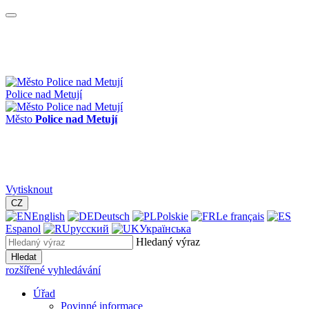
Police nad Metují
Město
Police nad Metují
Vytisknout
CZ
English
Deutsch
Polskie
Le français
Espanol
русский
Українська
Hledaný výraz
Hledat
rozšířené vyhledávání
Úřad
Povinné informace