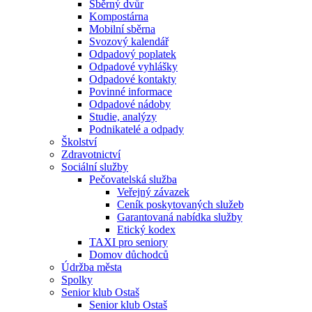
Sběrný dvůr
Kompostárna
Mobilní sběrna
Svozový kalendář
Odpadový poplatek
Odpadové vyhlášky
Odpadové kontakty
Povinné informace
Odpadové nádoby
Studie, analýzy
Podnikatelé a odpady
Školství
Zdravotnictví
Sociální služby
Pečovatelská služba
Veřejný závazek
Ceník poskytovaných služeb
Garantovaná nabídka služby
Etický kodex
TAXI pro seniory
Domov důchodců
Údržba města
Spolky
Senior klub Ostaš
Senior klub Ostaš