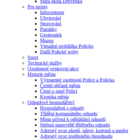
Stará škola Dřevěnka
Pro turisty
Infocentrum
Ubytování
Stravování
Památky
Geokoutek
Muzea
Virtuální prohlídka Policko
Další Polické weby
Sport
Technické služby
Oznámené venkovní akce
Historie města
Významné osobnosti Police a Policka
Čestní občané města
Čtení o staré Polici
Kronika města
Odpadové hospodářství
Hospodaření s odpady
Třídění komunálního odpadu
Místa určená k odkládání odpadů
Sběrná stanoviště tříděného odpadu
Adresný svoz plastů, nápoj. kartonů a papíru
Adresný svoz rostlinného bioodpadu