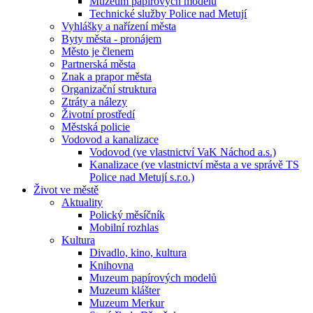
Muzeum papírových modelů
Technické služby Police nad Metují
Vyhlášky a nařízení města
Byty města - pronájem
Město je členem
Partnerská města
Znak a prapor města
Organizační struktura
Ztráty a nálezy
Životní prostředí
Městská policie
Vodovod a kanalizace
Vodovod (ve vlastnictví VaK Náchod a.s.)
Kanalizace (ve vlastnictví města a ve správě TS
Police nad Metují s.r.o.)
Život ve městě
Aktuality
Polický měsíčník
Mobilní rozhlas
Kultura
Divadlo, kino, kultura
Knihovna
Muzeum papírových modelů
Muzeum klášter
Muzeum Merkur