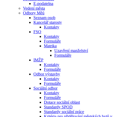
E-podatelna
Vedení města
Odbory Měú
Seznam osob
Kancelář starosty
Kontakty
FSO
Kontakty
Formuláře
Matrika
Uzavření manželství
Formuláře
IMŽP
Kontakty
Formuláře
Odbor výstavby
Kontakty
Formuláře
Sociální odbor
Kontakty
Formuláře
Dotace sociální oblast
Standardy SPOD
Standardy sociální práce
Kritéria pro přidělování městských bytů v