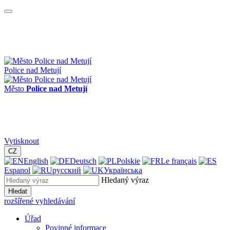
Police nad Metují
Město
Police nad Metují
Vytisknout
CZ
English
Deutsch
Polskie
Le français
Espanol
русский
Українська
Hledaný výraz
Hledat
rozšířené vyhledávání
Úřad
Povinné informace