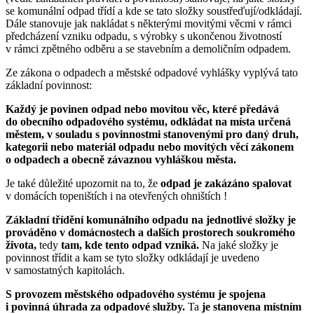
se komunální odpad třídí a kde se tato složky soustřeďují/odkládají.
Dále stanovuje jak nakládat s některými movitými věcmi v rámci
předcházení vzniku odpadu, s výrobky s ukončenou životností
v rámci zpětného odběru a se stavebním a demoličním odpadem.
Ze zákona o odpadech a městské odpadové vyhlášky vyplývá tato
základní povinnost:
Každý je povinen odpad nebo movitou věc, které předává
do obecního odpadového systému, odkládat na místa určená
městem, v souladu s povinnostmi stanovenými pro daný druh,
kategorii nebo materiál odpadu nebo movitých věcí zákonem
o odpadech a obecně závaznou vyhláškou města.
Je také důležité upozornit na to, že
odpad je zakázáno spalovat
v domácích topeništích i na otevřených ohništích !
Základní třídění komunálního odpadu na jednotlivé složky je
prováděno v domácnostech a dalších prostorech soukromého
života,
tedy
tam, kde tento odpad vzniká.
Na jaké složky je
povinnost třídit a kam se tyto složky odkládají je uvedeno
v samostatných kapitolách.
S provozem městského odpadového systému je spojena
i povinná úhrada za odpadové služby.
Ta
je stanovena místním