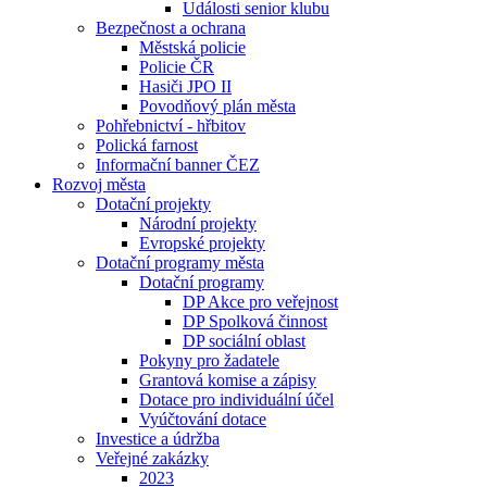
Události senior klubu
Bezpečnost a ochrana
Městská policie
Policie ČR
Hasiči JPO II
Povodňový plán města
Pohřebnictví - hřbitov
Polická farnost
Informační banner ČEZ
Rozvoj města
Dotační projekty
Národní projekty
Evropské projekty
Dotační programy města
Dotační programy
DP Akce pro veřejnost
DP Spolková činnost
DP sociální oblast
Pokyny pro žadatele
Grantová komise a zápisy
Dotace pro individuální účel
Vyúčtování dotace
Investice a údržba
Veřejné zakázky
2023