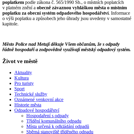
poplatkem
podle zákona č. 565/1990 Sb., o místních poplatcích
v platném znění a
obecně závaznou vyhláškou města o místním
poplatku za obecní systém odpadového hospodářství
. Informace
o výši poplatku a způsobech jeho úhrady jsou uvedeny v samostatné
kapitole.
Město Police nad Metují děkuje Všem občanům, že s odpady
řádně hospodaří a zodpovědně využívají městský odpadový systém.
Život ve městě
Aktuality
Kultura
Pro turisty
Sport
Technické služby
Oznámené venkovní akce
Historie města
Odpadové hospodářství
Hospodaření s odpady
Třídění komunálního odpadu
Místa určená k odkládání odpadů
Sběrná stanoviště tříděného odpadu