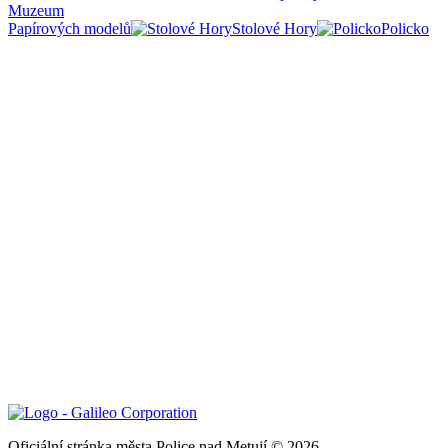
Muzeum
Papírových modelů
Stolové Hory
Policko
Oficiální stránka města Police nad Metují © 2026