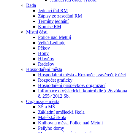
Rada
Jednací řád RM
Zápisy ze zasedání RM
Termíny jednání
Komise RM
Místní části
Police nad Metují
Velká Ledhuje
Pěkov
Hony
Hlavňov
Radešov
Hospodaření města
Hospodaření města - Rozpočet, závěrečný účet
Rozpočet graficky
Hospodaření příspěvkov. organizací
Informace o výsledcích kontrol dle § 26 zákona
č. 255 ⁄ 2012 Sb.
Organizace města
ZŠ a MŠ
Základní umělecká škola
Mateřská škola
Knihovna města Police nad Metují
Pellyho domy