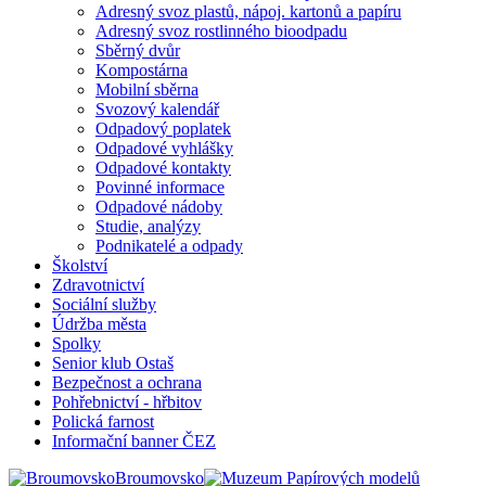
Adresný svoz plastů, nápoj. kartonů a papíru
Adresný svoz rostlinného bioodpadu
Sběrný dvůr
Kompostárna
Mobilní sběrna
Svozový kalendář
Odpadový poplatek
Odpadové vyhlášky
Odpadové kontakty
Povinné informace
Odpadové nádoby
Studie, analýzy
Podnikatelé a odpady
Školství
Zdravotnictví
Sociální služby
Údržba města
Spolky
Senior klub Ostaš
Bezpečnost a ochrana
Pohřebnictví - hřbitov
Polická farnost
Informační banner ČEZ
Broumovsko