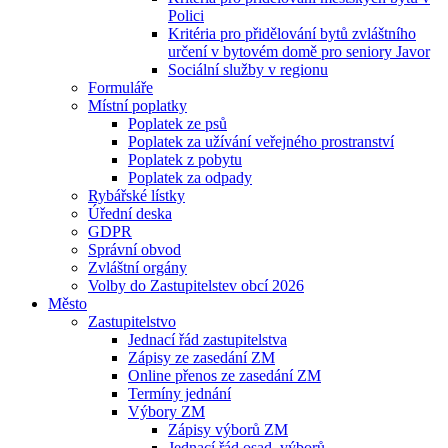
Polici
Kritéria pro přidělování bytů zvláštního
určení v bytovém domě pro seniory Javor
Sociální služby v regionu
Formuláře
Místní poplatky
Poplatek ze psů
Poplatek za užívání veřejného prostranství
Poplatek z pobytu
Poplatek za odpady
Rybářské lístky
Úřední deska
GDPR
Správní obvod
Zvláštní orgány
Volby do Zastupitelstev obcí 2026
Město
Zastupitelstvo
Jednací řád zastupitelstva
Zápisy ze zasedání ZM
Online přenos ze zasedání ZM
Termíny jednání
Výbory ZM
Zápisy výborů ZM
Jednací řád osad. výborů