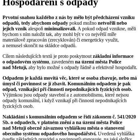
Hospodaření s odpady
Prvotní snahou každého z nás by mělo být předcházení vzniku
odpadů, tedy abychom odpady
pokud možno
netvořili nebo
jejich vznik
alespoň
minimalizovali.
A pokud odpad vznikne, měli
bychom s ním naložit tak, aby mohl být v co největší míře
materiálově zpracován (zrecyklován) či energeticky využit,
a nemusel skončit na skládce odpadů.
Cílem následujících textů je proto poskytnout
základní informace
o odpadovém systému
, zavedeném
na území města Police
nad Metují,
aby bylo možné s odpady řádně a efektivně hospodařit.
Odpadem
je každá movitá věc,
které se osoba zbavuje, nebo má
úmysl či povinnost se jí zbavit.
Komunálním odpadem
je pak
odpad,
vznikající při činnosti nepodnikajících fyzických osob.
Výjimkou jsou odpady stavební a z automobilismu, které nejsou
odpady komunální, i když vznikají při činnosti nepodnikajících
fyzických osob.
Nakládání s komunálním odpadem se řídí zákonem č. 541/2020
Sb. o odpadech, v platném znění a na území města Police
nad Metují
obecně závaznou vyhláškou města o stanovení
obecního systému odpadového hospodářství
.
Uvedená vyhláška
(vedle základních pravidel a povinností) stanovuje, na jaké složky