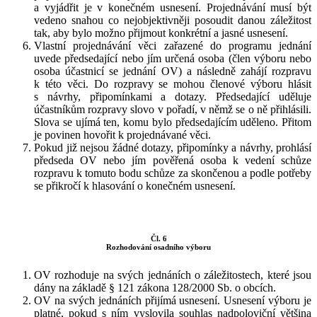
a vyjádřit je v konečném usnesení. Projednávání musí být
vedeno snahou co nejobjektivněji posoudit danou záležitost
tak, aby bylo možno přijmout konkrétní a jasné usnesení.
Vlastní projednávání věci zařazené do programu jednání
uvede předsedající nebo jím určená osoba (člen výboru nebo
osoba účastnicí se jednání OV) a následně zahájí rozpravu
k této věci. Do rozpravy se mohou členové výboru hlásit
s návrhy, připomínkami a dotazy. Předsedající uděluje
účastníkům rozpravy slovo v pořadí, v němž se o ně přihlásili.
Slova se ujímá ten, komu bylo předsedajícím uděleno. Přitom
je povinen hovořit k projednávané věci.
Pokud již nejsou žádné dotazy, připomínky a návrhy, prohlásí
předseda OV nebo jím pověřená osoba k vedení schůze
rozpravu k tomuto bodu schůze za skončenou a podle potřeby
se přikročí k hlasování o konečném usnesení.
Čl. 6
Rozhodování osadního výboru
OV rozhoduje na svých jednáních o záležitostech, které jsou
dány na základě § 121 zákona 128/2000 Sb. o obcích.
OV na svých jednáních přijímá usnesení. Usnesení výboru je
platné, pokud s ním vyslovila souhlas nadpoloviční většina