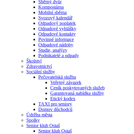
Sběrný dvůr
Kompostárna
Mobilní sběrna
Svozový kalendář
Odpadový poplatek
Odpadové vyhlášky
Odpadové kontakty
Povinné informace
Odpadové nádoby
Studie, analýzy
Podnikatelé a odpady
Školství
Zdravotnictví
Sociální služby
Pečovatelská služba
Veřejný závazek
Ceník poskytovaných služeb
Garantovaná nabídka služby
Etický kodex
TAXI pro seniory
Domov důchodců
Údržba města
Spolky
Senior klub Ostaš
Senior klub Ostaš