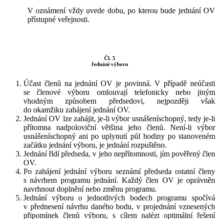
V oznámení vždy uvede dobu, po kterou bude jednání OV
přístupné veřejnosti.
Čl. 5
Jednání výboru
Účast členů na jednání OV je povinná. V případě neúčasti
se členové výboru omlouvají telefonicky nebo jiným
vhodným způsobem předsedovi, nejpozději však
do okamžiku zahájení jednání OV.
Jednání OV lze zahájit, je-li výbor usnášeníschopný, tedy je-li
přítomna nadpoloviční většina jeho členů. Není-li výbor
usnášeníschopný ani po uplynutí půl hodiny po stanoveném
začátku jednání výboru, je jednání rozpuštěno.
Jednání řídí předseda, v jeho nepřítomnosti, jím pověřený člen
OV.
Po zahájení jednání výboru seznámí předseda ostatní členy
s návrhem programu jednání. Každý člen OV je oprávněn
navrhnout doplnění nebo změnu programu.
Jednání výboru o jednotlivých bodech programu spočívá
v přednesení návrhu daného bodu, v projednání vznesených
připomínek členů výboru, s cílem nalézt optimální řešení