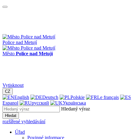
Police nad Metují
Město
Police nad Metují
Vytisknout
CZ
English
Deutsch
Polskie
Le français
Espanol
русский
Українська
Hledaný výraz
Hledat
rozšířené vyhledávání
Úřad
Povinné informace