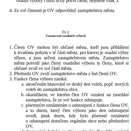
osadní výbory i nižší lichý počet členů, nejméně však 3.
Ze své činnosti je OV odpovědný zastupitelstvu města.
Čl. 2
Ustanovení osadních výborů
Členy OV mohou být občané města, kteří jsou přihlášeni
k trvalému pobytu v té části města, pro kterou je osadní výbor
zřízen, a jsou určeni zastupitelstvem města. Zastupitelstvo
města potvrdí jako členy osadního výboru ty členy, které si
občané zvolí ve své části města.
Předsedu OV zvolí zastupitelstvo města z řad členů OV.
Funkce člena výboru zaniká:
ukončením hlasování ve druhý den voleb, popř. nových
voleb do zastupitelstva obce,
okamžikem, ve kterém člen OV oznámí na zasedání
zastupitelstva, že ze své funkce odstupuje,
písemným oznámením o odstoupení z funkce člena OV,
a to dnem, který člen výboru jako den odstoupení
uvedl, jinak dnem, kdy bylo písemné oznámení
o odstoupení doručeno orgánům obce nebo předsedovi
OV,