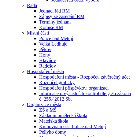
Rada
Jednací řád RM
Zápisy ze zasedání RM
Termíny jednání
Komise RM
Místní části
Police nad Metují
Velká Ledhuje
Pěkov
Hony
Hlavňov
Radešov
Hospodaření města
Hospodaření města - Rozpočet, závěrečný účet
Rozpočet graficky
Hospodaření příspěvkov. organizací
Informace o výsledcích kontrol dle § 26 zákona
č. 255 ⁄ 2012 Sb.
Organizace města
ZŠ a MŠ
Základní umělecká škola
Mateřská škola
Knihovna města Police nad Metují
Pellyho domy