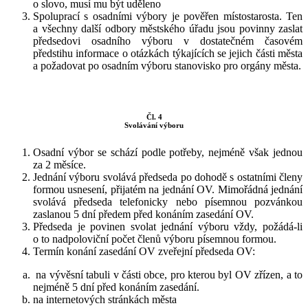
o slovo, musí mu být uděleno
Spoluprací s osadními výbory je pověřen místostarosta. Ten
a všechny další odbory městského úřadu jsou povinny zaslat
předsedovi osadního výboru v dostatečném časovém
předstihu informace o otázkách týkajících se jejich části města
a požadovat po osadním výboru stanovisko pro orgány města.
Čl. 4
Svolávání výboru
Osadní výbor se schází podle potřeby, nejméně však jednou
za 2 měsíce.
Jednání výboru svolává předseda po dohodě s ostatními členy
formou usnesení, přijatém na jednání OV. Mimořádná jednání
svolává předseda telefonicky nebo písemnou pozvánkou
zaslanou 5 dní předem před konáním zasedání OV.
Předseda je povinen svolat jednání výboru vždy, požádá-li
o to nadpoloviční počet členů výboru písemnou formou.
Termín konání zasedání OV zveřejní předseda OV:
na vývěsní tabuli v části obce, pro kterou byl OV zřízen, a to
nejméně 5 dní před konáním zasedání.
na internetových stránkách města