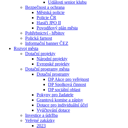
Události senior klubu
Bezpečnost a ochrana
Městská policie
Policie ČR
Hasiči JPO II
Povodňový plán města
Pohřebnictví - hřbitov
Polická farnost
Informační banner ČEZ
Rozvoj města
Dotační projekty
Národní projekty
Evropské projekty
Dotační programy města
Dotační programy
DP Akce pro veřejnost
DP Spolková činnost
DP sociální oblast
Pokyny pro žadatele
Grantová komise a zápisy
Dotace pro individuální účel
Vyúčtování dotace
Investice a údržba
Veřejné zakázky
2023