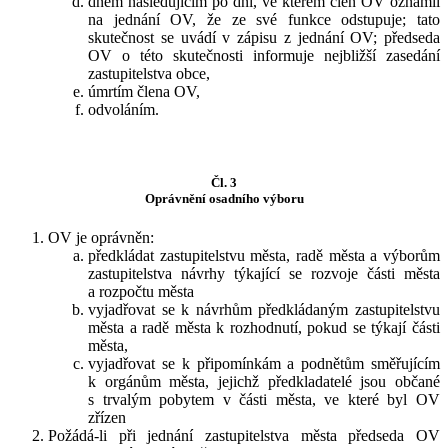
dnem následujícím po dni, ve kterém člen OV oznámil
na jednání OV, že ze své funkce odstupuje; tato
skutečnost se uvádí v zápisu z jednání OV; předseda
OV o této skutečnosti informuje nejbližší zasedání
zastupitelstva obce,
úmrtím člena OV,
odvoláním.
Čl. 3
Oprávnění osadního výboru
OV je oprávněn:
předkládat zastupitelstvu města, radě města a výborům
zastupitelstva návrhy týkající se rozvoje části města
a rozpočtu města
vyjadřovat se k návrhům předkládaným zastupitelstvu
města a radě města k rozhodnutí, pokud se týkají části
města,
vyjadřovat se k připomínkám a podnětům směřujícím
k orgánům města, jejichž předkladatelé jsou občané
s trvalým pobytem v části města, ve které byl OV
zřízen
Požádá-li při jednání zastupitelstva města předseda OV