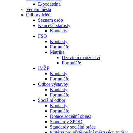
E-podatelna
Vedení města
Odbory Měú
Seznam osob
Kancelář starosty
Kontakty
FSO
Kontakty
Formuláře
Matrika
Uzavření manželství
Formuláře
IMŽP
Kontakty
Formuláře
Odbor výstavby
Kontakty
Formuláře
Sociální odbor
Kontakty
Formuláře
Dotace sociální oblast
Standardy SPOD
Standardy sociální práce
Kritéria pro přidělování městských bytů v