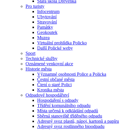
Stará škola Dřevěnka
Pro turisty
Infocentrum
Ubytování
Stravování
Památky
Geokoutek
Muzea
Virtuální prohlídka Policko
Další Polické weby
Sport
Technické služby
Oznámené venkovní akce
Historie města
Významné osobnosti Police a Policka
Čestní občané města
Čtení o staré Polici
Kronika města
Odpadové hospodářství
Hospodaření s odpady
Třídění komunálního odpadu
Místa určená k odkládání odpadů
Sběrná stanoviště tříděného odpadu
Adresný svoz plastů, nápoj. kartonů a papíru
Adresný svoz rostlinného bioodpadu