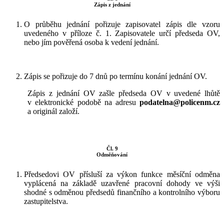
Zápis z jednání
O průběhu jednání pořizuje zapisovatel zápis dle vzoru
uvedeného v příloze č. 1. Zapisovatele určí předseda OV,
nebo jím pověřená osoba k vedení jednání.
Zápis se pořizuje do 7 dnů po termínu konání jednání OV.
Zápis z jednání OV zašle předseda OV v uvedené lhůtě
v elektronické podobě na adresu
podatelna@policenm.cz
a originál založí.
Čl. 9
Odměňování
Předsedovi OV přísluší za výkon funkce měsíční odměna
vyplácená na základě uzavřené pracovní dohody ve výši
shodné s odměnou předsedů finančního a kontrolního výboru
zastupitelstva.