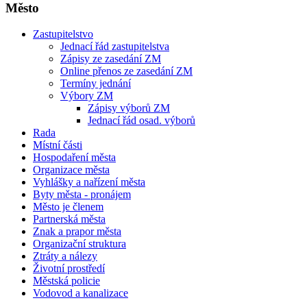
Město
Zastupitelstvo
Jednací řád zastupitelstva
Zápisy ze zasedání ZM
Online přenos ze zasedání ZM
Termíny jednání
Výbory ZM
Zápisy výborů ZM
Jednací řád osad. výborů
Rada
Místní části
Hospodaření města
Organizace města
Vyhlášky a nařízení města
Byty města - pronájem
Město je členem
Partnerská města
Znak a prapor města
Organizační struktura
Ztráty a nálezy
Životní prostředí
Městská policie
Vodovod a kanalizace