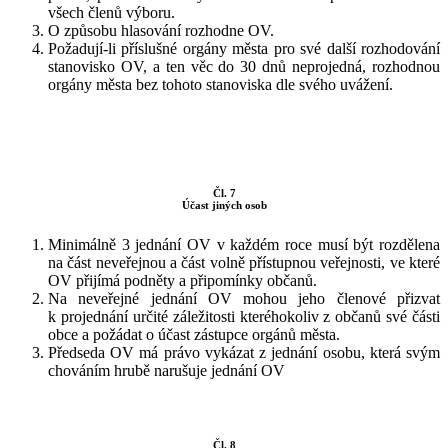
všech členů výboru.
O způsobu hlasování rozhodne OV.
Požadují-li příslušné orgány města pro své další rozhodování
stanovisko OV, a ten věc do 30 dnů neprojedná, rozhodnou
orgány města bez tohoto stanoviska dle svého uvážení.
Čl. 7
Účast jiných osob
Minimálně 3 jednání OV v každém roce musí být rozdělena
na část neveřejnou a část volně přístupnou veřejnosti, ve které
OV přijímá podněty a připomínky občanů.
Na neveřejné jednání OV mohou jeho členové přizvat
k projednání určité záležitosti kteréhokoliv z občanů své části
obce a požádat o účast zástupce orgánů města.
Předseda OV má právo vykázat z jednání osobu, která svým
chováním hrubě narušuje jednání OV
Čl. 8