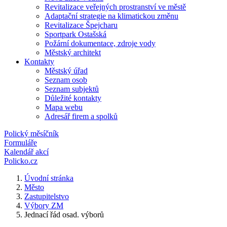
Revitalizace veřejných prostranství ve městě
Adaptační strategie na klimatickou změnu
Revitalizace Špejcharu
Sportpark Ostašská
Požární dokumentace, zdroje vody
Městský architekt
Kontakty
Městský úřad
Seznam osob
Seznam subjektů
Důležité kontakty
Mapa webu
Adresář firem a spolků
Polický měsíčník
Formuláře
Kalendář akcí
Policko.cz
Úvodní stránka
Město
Zastupitelstvo
Výbory ZM
Jednací řád osad. výborů