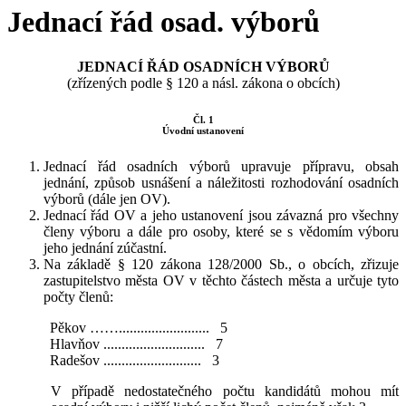
Jednací řád osad. výborů
JEDNACÍ
ŘÁD OSADNÍCH VÝBORŮ
(zřízených podle § 120 a násl. zákona o obcích)
Čl. 1
Úvodní ustanovení
Jednací řád osadních výborů upravuje přípravu, obsah
jednání, způsob usnášení a náležitosti rozhodování osadních
výborů (dále jen OV).
Jednací řád OV a jeho ustanovení jsou závazná pro všechny
členy výboru a dále pro osoby, které se s vědomím výboru
jeho jednání zúčastní.
Na základě § 120 zákona 128/2000 Sb., o obcích, zřizuje
zastupitelstvo města OV v těchto částech města a určuje tyto
počty členů:
Pěkov ……......................... 5
Hlavňov ............................ 7
Radešov ........................... 3
V případě nedostatečného počtu kandidátů mohou mít