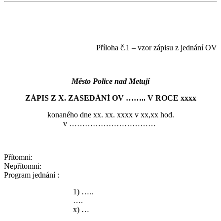
Příloha č.1 – vzor zápisu z jednání OV
Město Police nad Metují
ZÁPIS Z X. ZASEDÁNÍ OV …….. V ROCE xxxx
konaného dne xx. xx. xxxx v xx,xx hod.
v ……………………………
Přítomni:
Nepřítomni:
Program jednání :
1) …..
….
x) …