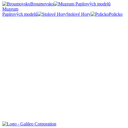
Broumovsko
Muzeum
Papírových modelů
Stolové Hory
Policko