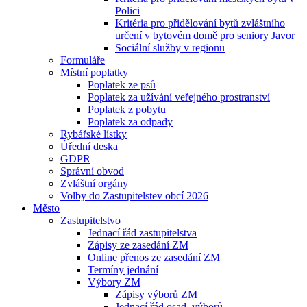
Polici
Kritéria pro přidělování bytů zvláštního
určení v bytovém domě pro seniory Javor
Sociální služby v regionu
Formuláře
Místní poplatky
Poplatek ze psů
Poplatek za užívání veřejného prostranství
Poplatek z pobytu
Poplatek za odpady
Rybářské lístky
Úřední deska
GDPR
Správní obvod
Zvláštní orgány
Volby do Zastupitelstev obcí 2026
Město
Zastupitelstvo
Jednací řád zastupitelstva
Zápisy ze zasedání ZM
Online přenos ze zasedání ZM
Termíny jednání
Výbory ZM
Zápisy výborů ZM
Jednací řád osad. výborů