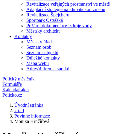
Revitalizace veřejných prostranství ve městě
Adaptační strategie na klimatickou změnu
Revitalizace Špejcharu
Sportpark Ostašská
Požární dokumentace, zdroje vody
Městský architekt
Kontakty
Městský úřad
Seznam osob
Seznam subjektů
Důležité kontakty
Mapa webu
Adresář firem a spolků
Polický měsíčník
Formuláře
Kalendář akcí
Policko.cz
Úvodní stránka
Úřad
Povinné informace
Monika Hrnčířová