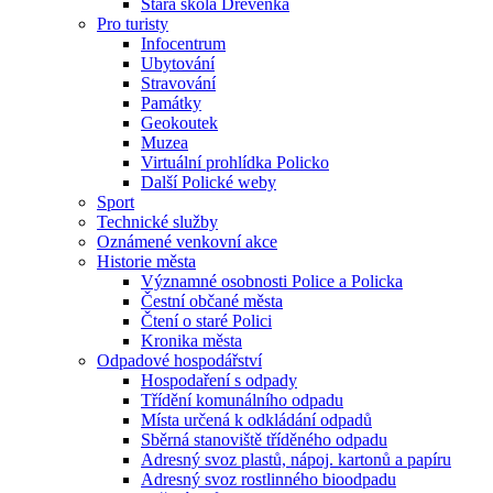
Stará škola Dřevěnka
Pro turisty
Infocentrum
Ubytování
Stravování
Památky
Geokoutek
Muzea
Virtuální prohlídka Policko
Další Polické weby
Sport
Technické služby
Oznámené venkovní akce
Historie města
Významné osobnosti Police a Policka
Čestní občané města
Čtení o staré Polici
Kronika města
Odpadové hospodářství
Hospodaření s odpady
Třídění komunálního odpadu
Místa určená k odkládání odpadů
Sběrná stanoviště tříděného odpadu
Adresný svoz plastů, nápoj. kartonů a papíru
Adresný svoz rostlinného bioodpadu