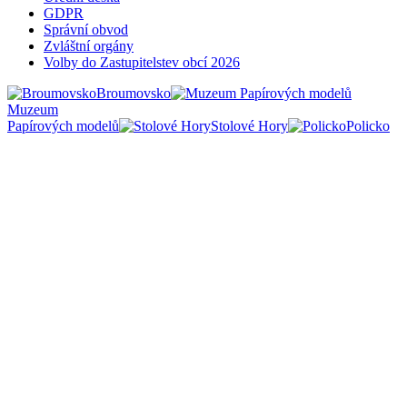
GDPR
Správní obvod
Zvláštní orgány
Volby do Zastupitelstev obcí 2026
Broumovsko
Muzeum
Papírových modelů
Stolové Hory
Policko