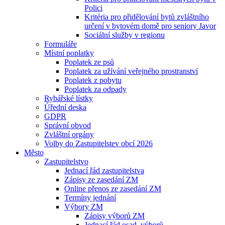
Polici
Kritéria pro přidělování bytů zvláštního
určení v bytovém domě pro seniory Javor
Sociální služby v regionu
Formuláře
Místní poplatky
Poplatek ze psů
Poplatek za užívání veřejného prostranství
Poplatek z pobytu
Poplatek za odpady
Rybářské lístky
Úřední deska
GDPR
Správní obvod
Zvláštní orgány
Volby do Zastupitelstev obcí 2026
Město
Zastupitelstvo
Jednací řád zastupitelstva
Zápisy ze zasedání ZM
Online přenos ze zasedání ZM
Termíny jednání
Výbory ZM
Zápisy výborů ZM
Jednací řád osad. výborů