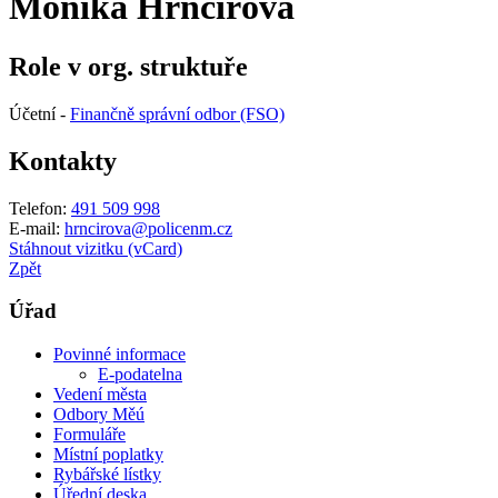
Monika Hrnčířová
Role v org. struktuře
Účetní -
Finančně správní odbor (FSO)
Kontakty
Telefon:
491 509 998
E-mail:
hrncirova@policenm.cz
Stáhnout vizitku (vCard)
Zpět
Úřad
Povinné informace
E-podatelna
Vedení města
Odbory Měú
Formuláře
Místní poplatky
Rybářské lístky
Úřední deska