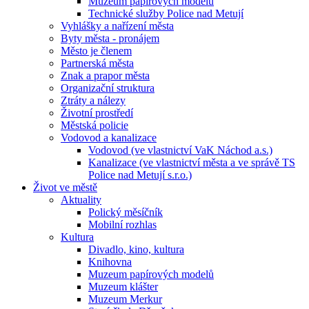
Muzeum papírových modelů
Technické služby Police nad Metují
Vyhlášky a nařízení města
Byty města - pronájem
Město je členem
Partnerská města
Znak a prapor města
Organizační struktura
Ztráty a nálezy
Životní prostředí
Městská policie
Vodovod a kanalizace
Vodovod (ve vlastnictví VaK Náchod a.s.)
Kanalizace (ve vlastnictví města a ve správě TS
Police nad Metují s.r.o.)
Život ve městě
Aktuality
Polický měsíčník
Mobilní rozhlas
Kultura
Divadlo, kino, kultura
Knihovna
Muzeum papírových modelů
Muzeum klášter
Muzeum Merkur