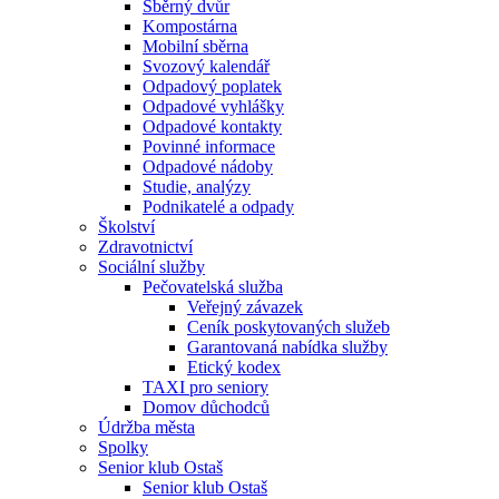
Sběrný dvůr
Kompostárna
Mobilní sběrna
Svozový kalendář
Odpadový poplatek
Odpadové vyhlášky
Odpadové kontakty
Povinné informace
Odpadové nádoby
Studie, analýzy
Podnikatelé a odpady
Školství
Zdravotnictví
Sociální služby
Pečovatelská služba
Veřejný závazek
Ceník poskytovaných služeb
Garantovaná nabídka služby
Etický kodex
TAXI pro seniory
Domov důchodců
Údržba města
Spolky
Senior klub Ostaš
Senior klub Ostaš