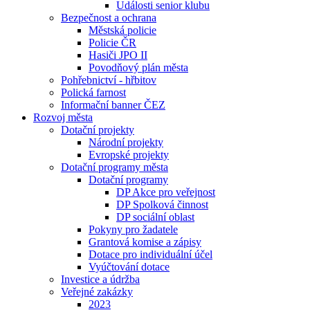
Události senior klubu
Bezpečnost a ochrana
Městská policie
Policie ČR
Hasiči JPO II
Povodňový plán města
Pohřebnictví - hřbitov
Polická farnost
Informační banner ČEZ
Rozvoj města
Dotační projekty
Národní projekty
Evropské projekty
Dotační programy města
Dotační programy
DP Akce pro veřejnost
DP Spolková činnost
DP sociální oblast
Pokyny pro žadatele
Grantová komise a zápisy
Dotace pro individuální účel
Vyúčtování dotace
Investice a údržba
Veřejné zakázky
2023