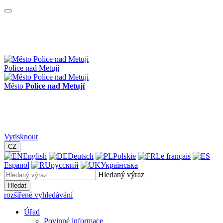
Police nad Metují
Město
Police nad Metují
Vytisknout
CZ
English
Deutsch
Polskie
Le français
Espanol
русский
Українська
Hledaný výraz
Hledat
rozšířené vyhledávání
Úřad
Povinné informace