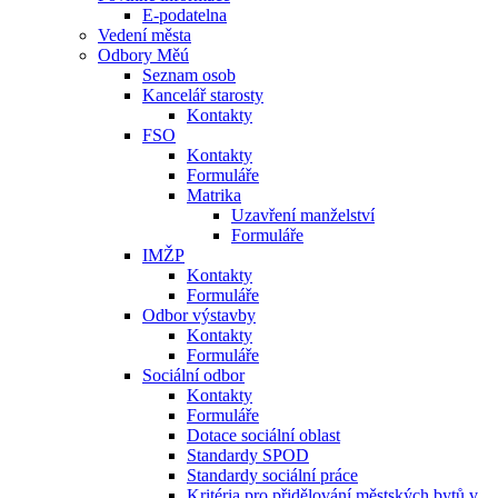
E-podatelna
Vedení města
Odbory Měú
Seznam osob
Kancelář starosty
Kontakty
FSO
Kontakty
Formuláře
Matrika
Uzavření manželství
Formuláře
IMŽP
Kontakty
Formuláře
Odbor výstavby
Kontakty
Formuláře
Sociální odbor
Kontakty
Formuláře
Dotace sociální oblast
Standardy SPOD
Standardy sociální práce
Kritéria pro přidělování městských bytů v