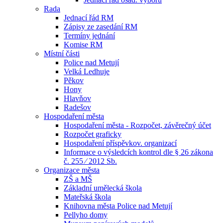
Rada
Jednací řád RM
Zápisy ze zasedání RM
Termíny jednání
Komise RM
Místní části
Police nad Metují
Velká Ledhuje
Pěkov
Hony
Hlavňov
Radešov
Hospodaření města
Hospodaření města - Rozpočet, závěrečný účet
Rozpočet graficky
Hospodaření příspěvkov. organizací
Informace o výsledcích kontrol dle § 26 zákona
č. 255 ⁄ 2012 Sb.
Organizace města
ZŠ a MŠ
Základní umělecká škola
Mateřská škola
Knihovna města Police nad Metují
Pellyho domy