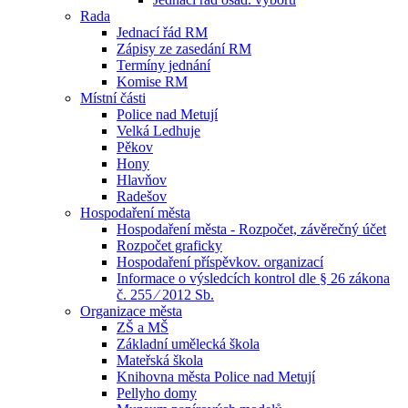
Rada
Jednací řád RM
Zápisy ze zasedání RM
Termíny jednání
Komise RM
Místní části
Police nad Metují
Velká Ledhuje
Pěkov
Hony
Hlavňov
Radešov
Hospodaření města
Hospodaření města - Rozpočet, závěrečný účet
Rozpočet graficky
Hospodaření příspěvkov. organizací
Informace o výsledcích kontrol dle § 26 zákona
č. 255 ⁄ 2012 Sb.
Organizace města
ZŠ a MŠ
Základní umělecká škola
Mateřská škola
Knihovna města Police nad Metují
Pellyho domy