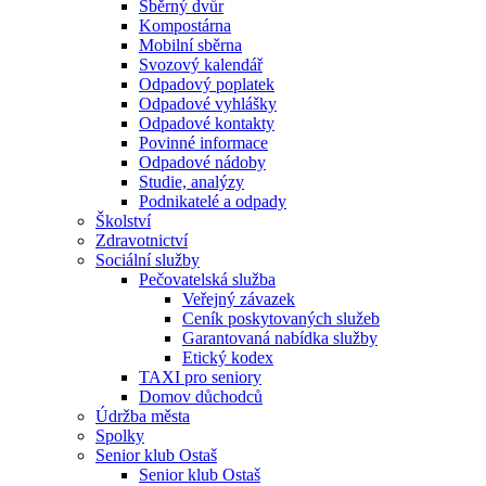
Sběrný dvůr
Kompostárna
Mobilní sběrna
Svozový kalendář
Odpadový poplatek
Odpadové vyhlášky
Odpadové kontakty
Povinné informace
Odpadové nádoby
Studie, analýzy
Podnikatelé a odpady
Školství
Zdravotnictví
Sociální služby
Pečovatelská služba
Veřejný závazek
Ceník poskytovaných služeb
Garantovaná nabídka služby
Etický kodex
TAXI pro seniory
Domov důchodců
Údržba města
Spolky
Senior klub Ostaš
Senior klub Ostaš