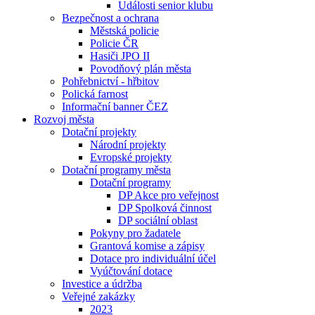
Události senior klubu
Bezpečnost a ochrana
Městská policie
Policie ČR
Hasiči JPO II
Povodňový plán města
Pohřebnictví - hřbitov
Polická farnost
Informační banner ČEZ
Rozvoj města
Dotační projekty
Národní projekty
Evropské projekty
Dotační programy města
Dotační programy
DP Akce pro veřejnost
DP Spolková činnost
DP sociální oblast
Pokyny pro žadatele
Grantová komise a zápisy
Dotace pro individuální účel
Vyúčtování dotace
Investice a údržba
Veřejné zakázky
2023