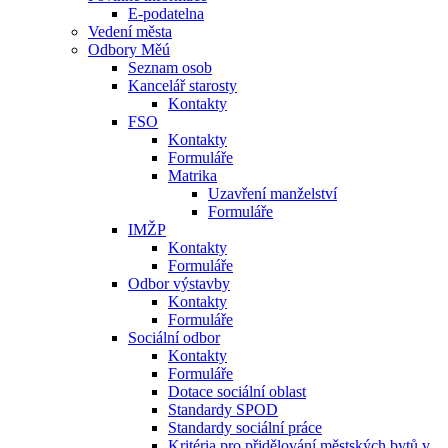
E-podatelna
Vedení města
Odbory Měú
Seznam osob
Kancelář starosty
Kontakty
FSO
Kontakty
Formuláře
Matrika
Uzavření manželství
Formuláře
IMŽP
Kontakty
Formuláře
Odbor výstavby
Kontakty
Formuláře
Sociální odbor
Kontakty
Formuláře
Dotace sociální oblast
Standardy SPOD
Standardy sociální práce
Kritéria pro přidělování městských bytů v