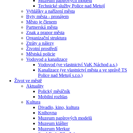
Muzeum papírových modelů
Technické služby Police nad Metují
Vyhlášky a nařízení města
Byty města - pronájem
Město je členem
Partnerská města
Znak a prapor města
Organizační struktura
Ztráty a nálezy
Životní prostředí
Městská policie
Vodovod a kanalizace
Vodovod (ve vlastnictví VaK Náchod a.s.)
Kanalizace (ve vlastnictví města a ve správě TS
Police nad Metují s.r.o.)
Život ve městě
Aktuality
Polický měsíčník
Mobilní rozhlas
Kultura
Divadlo, kino, kultura
Knihovna
Muzeum papírových modelů
Muzeum klášter
Muzeum Merkur