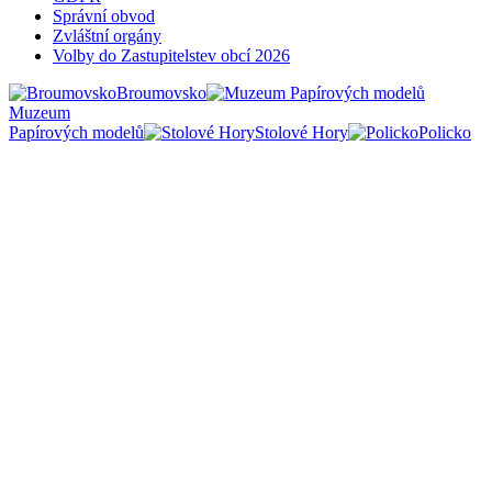
Správní obvod
Zvláštní orgány
Volby do Zastupitelstev obcí 2026
Broumovsko
Muzeum
Papírových modelů
Stolové Hory
Policko