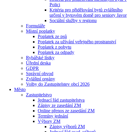
Polici
Kritéria pro přidělování bytů zvláštního
určení v bytovém domě pro seniory Javor
Sociální služby v regionu
Formuláře
Místní poplatky
Poplatek ze psů
Poplatek za užívání veřejného prostranství
Poplatek z pobytu
Poplatek za odpady
Rybářské lístky
Úřední deska
GDPR
Správní obvod
Zvláštní orgány
Volby do Zastupitelstev obcí 2026
Město
Zastupitelstvo
Jednací řád zastupitelstva
Zápisy ze zasedání ZM
Online přenos ze zasedání ZM
Termíny jednání
Výbory ZM
Zápisy výborů ZM
Jednací řád osad. výborů