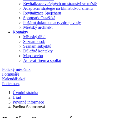
Revitalizace veřejných prostranství ve městě
Adaptační strategie na klimatickou změnu
Revitalizace Špejcharu
Sportpark Ostašská
Požární dokumentace, zdroje vody
Městský architekt
Kontakty
Městský úřad
Seznam osob
Seznam subjektů
Důležité kontakty
Mapa webu
Adresář firem a spolků
Polický měsíčník
Formuláře
Kalendář akcí
Policko.cz
Úvodní stránka
Úřad
Povinné informace
Pavlína Soumarová