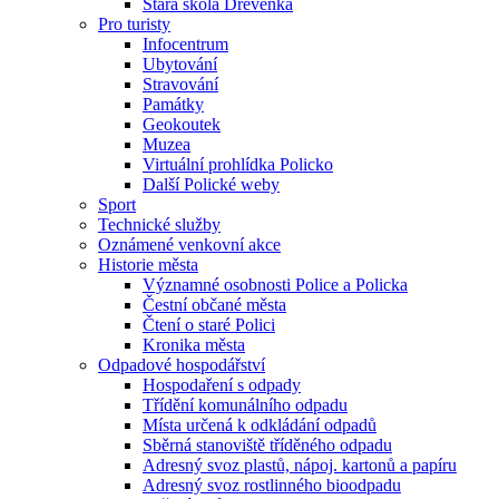
Stará škola Dřevěnka
Pro turisty
Infocentrum
Ubytování
Stravování
Památky
Geokoutek
Muzea
Virtuální prohlídka Policko
Další Polické weby
Sport
Technické služby
Oznámené venkovní akce
Historie města
Významné osobnosti Police a Policka
Čestní občané města
Čtení o staré Polici
Kronika města
Odpadové hospodářství
Hospodaření s odpady
Třídění komunálního odpadu
Místa určená k odkládání odpadů
Sběrná stanoviště tříděného odpadu
Adresný svoz plastů, nápoj. kartonů a papíru
Adresný svoz rostlinného bioodpadu