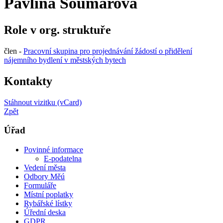
Pavlína Soumarová
Role v org. struktuře
člen -
Pracovní skupina pro projednávání žádostí o přidělení
nájemního bydlení v městských bytech
Kontakty
Stáhnout vizitku (vCard)
Zpět
Úřad
Povinné informace
E-podatelna
Vedení města
Odbory Měú
Formuláře
Místní poplatky
Rybářské lístky
Úřední deska
GDPR