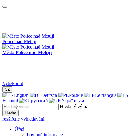
Police nad Metují
Město
Police nad Metují
Vytisknout
CZ
English
Deutsch
Polskie
Le français
Espanol
русский
Українська
Hledaný výraz
Hledat
rozšířené vyhledávání
Úřad
Povinné informace