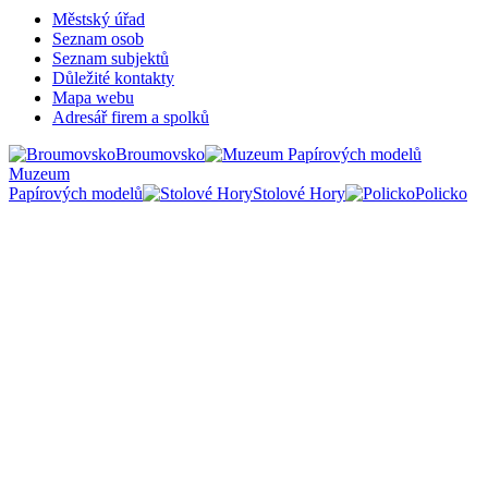
Městský úřad
Seznam osob
Seznam subjektů
Důležité kontakty
Mapa webu
Adresář firem a spolků
Broumovsko
Muzeum
Papírových modelů
Stolové Hory
Policko