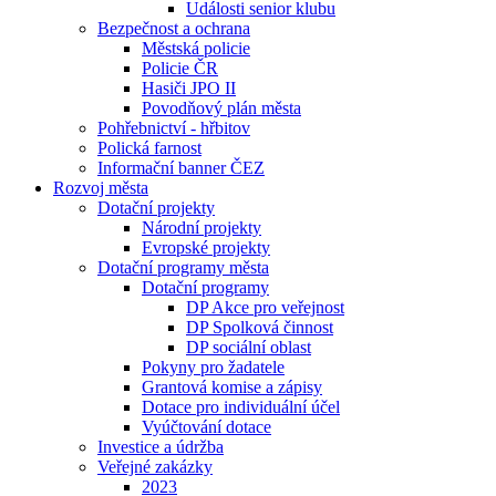
Události senior klubu
Bezpečnost a ochrana
Městská policie
Policie ČR
Hasiči JPO II
Povodňový plán města
Pohřebnictví - hřbitov
Polická farnost
Informační banner ČEZ
Rozvoj města
Dotační projekty
Národní projekty
Evropské projekty
Dotační programy města
Dotační programy
DP Akce pro veřejnost
DP Spolková činnost
DP sociální oblast
Pokyny pro žadatele
Grantová komise a zápisy
Dotace pro individuální účel
Vyúčtování dotace
Investice a údržba
Veřejné zakázky
2023