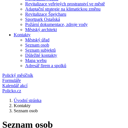
Revitalizace veřejných prostranství ve městě
Adaptační strategie na klimatickou změnu
Revitalizace Špejcharu
Sportpark Ostašská
Požární dokumentace, zdroje vody
Městský architekt
Kontakty
Městský úřad
Seznam osob
Seznam subjektů
Důležité kontakty
Mapa webu
Adresář firem a spolků
Polický měsíčník
Formuláře
Kalendář akcí
Policko.cz
Úvodní stránka
Kontakty
Seznam osob
Seznam osob