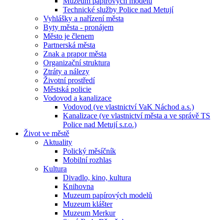
Muzeum papírových modelů
Technické služby Police nad Metují
Vyhlášky a nařízení města
Byty města - pronájem
Město je členem
Partnerská města
Znak a prapor města
Organizační struktura
Ztráty a nálezy
Životní prostředí
Městská policie
Vodovod a kanalizace
Vodovod (ve vlastnictví VaK Náchod a.s.)
Kanalizace (ve vlastnictví města a ve správě TS
Police nad Metují s.r.o.)
Život ve městě
Aktuality
Polický měsíčník
Mobilní rozhlas
Kultura
Divadlo, kino, kultura
Knihovna
Muzeum papírových modelů
Muzeum klášter
Muzeum Merkur