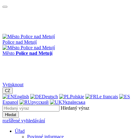
Police nad Metují
Město
Police nad Metují
Vytisknout
CZ
English
Deutsch
Polskie
Le français
Espanol
русский
Українська
Hledaný výraz
Hledat
rozšířené vyhledávání
Úřad
Povinné informace