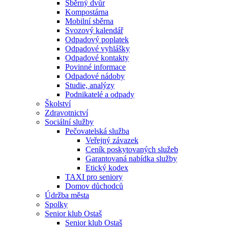
Sběrný dvůr
Kompostárna
Mobilní sběrna
Svozový kalendář
Odpadový poplatek
Odpadové vyhlášky
Odpadové kontakty
Povinné informace
Odpadové nádoby
Studie, analýzy
Podnikatelé a odpady
Školství
Zdravotnictví
Sociální služby
Pečovatelská služba
Veřejný závazek
Ceník poskytovaných služeb
Garantovaná nabídka služby
Etický kodex
TAXI pro seniory
Domov důchodců
Údržba města
Spolky
Senior klub Ostaš
Senior klub Ostaš