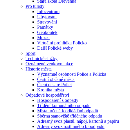
Stará škola Dřevěnka
Pro turisty
Infocentrum
Ubytování
Stravování
Památky
Geokoutek
Muzea
Virtuální prohlídka Policko
Další Polické weby
Sport
Technické služby
Oznámené venkovní akce
Historie města
Významné osobnosti Police a Policka
Čestní občané města
Čtení o staré Polici
Kronika města
Odpadové hospodářství
Hospodaření s odpady
Třídění komunálního odpadu
Místa určená k odkládání odpadů
Sběrná stanoviště tříděného odpadu
Adresný svoz plastů, nápoj. kartonů a papíru
Adresný svoz rostlinného bioodpadu