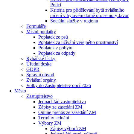
Polici
Kritéria pro přidělování bytů zvláštního
určení v bytovém domě pro seniory Javor
Sociální služby v regionu
Formuláře
Místní poplatky
Poplatek ze psů
Poplatek za užívání veřejného prostranství
Poplatek z pobytu
Poplatek za odpady
Rybářské lístky
Úřední deska
GDPR
Správní obvod
Zvláštní orgány
Volby do Zastupitelstev obcí 2026
Město
Zastupitelstvo
Jednací řád zastupitelstva
Zápisy ze zasedání ZM
Online přenos ze zasedání ZM
Termíny jednání
Výbory ZM
Zápisy výborů ZM
Jednací řád osad. výborů