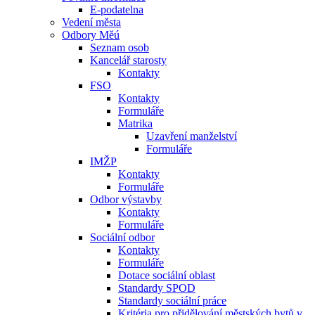
E-podatelna
Vedení města
Odbory Měú
Seznam osob
Kancelář starosty
Kontakty
FSO
Kontakty
Formuláře
Matrika
Uzavření manželství
Formuláře
IMŽP
Kontakty
Formuláře
Odbor výstavby
Kontakty
Formuláře
Sociální odbor
Kontakty
Formuláře
Dotace sociální oblast
Standardy SPOD
Standardy sociální práce
Kritéria pro přidělování městských bytů v