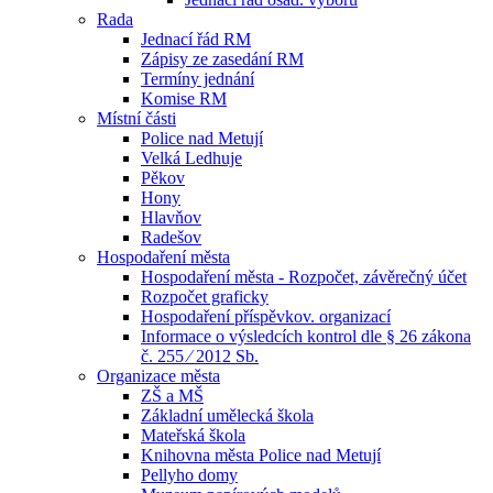
Rada
Jednací řád RM
Zápisy ze zasedání RM
Termíny jednání
Komise RM
Místní části
Police nad Metují
Velká Ledhuje
Pěkov
Hony
Hlavňov
Radešov
Hospodaření města
Hospodaření města - Rozpočet, závěrečný účet
Rozpočet graficky
Hospodaření příspěvkov. organizací
Informace o výsledcích kontrol dle § 26 zákona
č. 255 ⁄ 2012 Sb.
Organizace města
ZŠ a MŠ
Základní umělecká škola
Mateřská škola
Knihovna města Police nad Metují
Pellyho domy