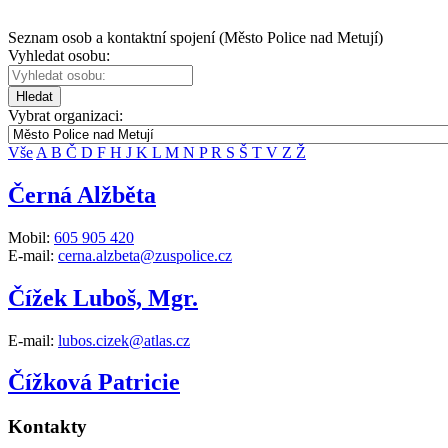
Seznam osob a kontaktní spojení (Město Police nad Metují)
Vyhledat osobu:
Hledat
Vybrat organizaci:
Vše
A
B
Č
D
F
H
J
K
L
M
N
P
R
S
Š
T
V
Z
Ž
Černá Alžběta
Mobil:
605 905 420
E-mail:
cerna.alzbeta@zuspolice.cz
Čížek Luboš, Mgr.
E-mail:
lubos.cizek@atlas.cz
Čížková Patricie
Kontakty