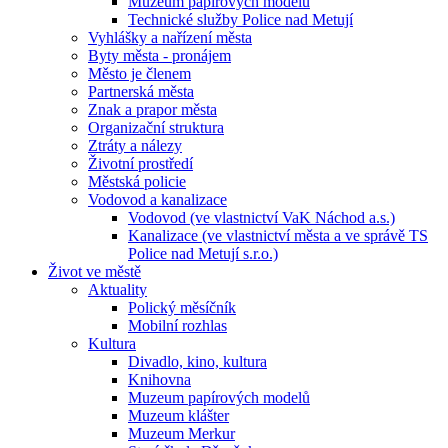
Muzeum papírových modelů
Technické služby Police nad Metují
Vyhlášky a nařízení města
Byty města - pronájem
Město je členem
Partnerská města
Znak a prapor města
Organizační struktura
Ztráty a nálezy
Životní prostředí
Městská policie
Vodovod a kanalizace
Vodovod (ve vlastnictví VaK Náchod a.s.)
Kanalizace (ve vlastnictví města a ve správě TS
Police nad Metují s.r.o.)
Život ve městě
Aktuality
Polický měsíčník
Mobilní rozhlas
Kultura
Divadlo, kino, kultura
Knihovna
Muzeum papírových modelů
Muzeum klášter
Muzeum Merkur