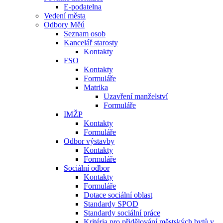
E-podatelna
Vedení města
Odbory Měú
Seznam osob
Kancelář starosty
Kontakty
FSO
Kontakty
Formuláře
Matrika
Uzavření manželství
Formuláře
IMŽP
Kontakty
Formuláře
Odbor výstavby
Kontakty
Formuláře
Sociální odbor
Kontakty
Formuláře
Dotace sociální oblast
Standardy SPOD
Standardy sociální práce
Kritéria pro přidělování městských bytů v