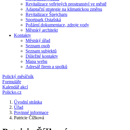
Revitalizace veřejných prostranství ve městě
Adaptační strategie na klimatickou změnu
Revitalizace Špejcharu
Sportpark Ostašská
Požární dokumentace, zdroje vody
Městský architekt
Kontakty
Městský úřad
Seznam osob
Seznam subjektů
Důležité kontakty
Mapa webu
Adresář firem a spolků
Polický měsíčník
Formuláře
Kalendář akcí
Policko.cz
Úvodní stránka
Úřad
Povinné informace
Patricie Čížková