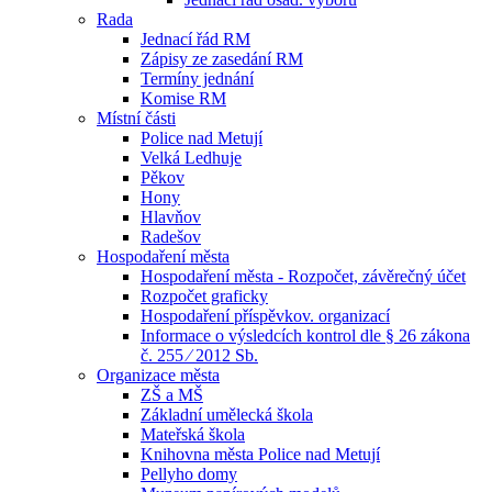
Rada
Jednací řád RM
Zápisy ze zasedání RM
Termíny jednání
Komise RM
Místní části
Police nad Metují
Velká Ledhuje
Pěkov
Hony
Hlavňov
Radešov
Hospodaření města
Hospodaření města - Rozpočet, závěrečný účet
Rozpočet graficky
Hospodaření příspěvkov. organizací
Informace o výsledcích kontrol dle § 26 zákona
č. 255 ⁄ 2012 Sb.
Organizace města
ZŠ a MŠ
Základní umělecká škola
Mateřská škola
Knihovna města Police nad Metují
Pellyho domy