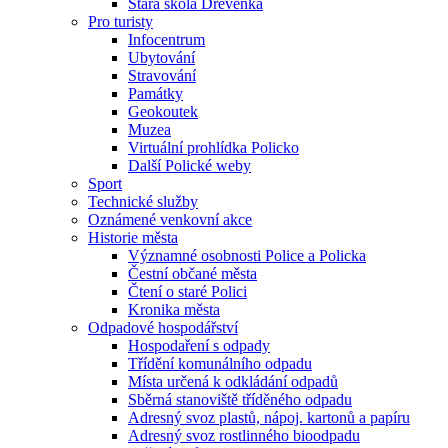
Stará škola Dřevěnka
Pro turisty
Infocentrum
Ubytování
Stravování
Památky
Geokoutek
Muzea
Virtuální prohlídka Policko
Další Polické weby
Sport
Technické služby
Oznámené venkovní akce
Historie města
Významné osobnosti Police a Policka
Čestní občané města
Čtení o staré Polici
Kronika města
Odpadové hospodářství
Hospodaření s odpady
Třídění komunálního odpadu
Místa určená k odkládání odpadů
Sběrná stanoviště tříděného odpadu
Adresný svoz plastů, nápoj. kartonů a papíru
Adresný svoz rostlinného bioodpadu