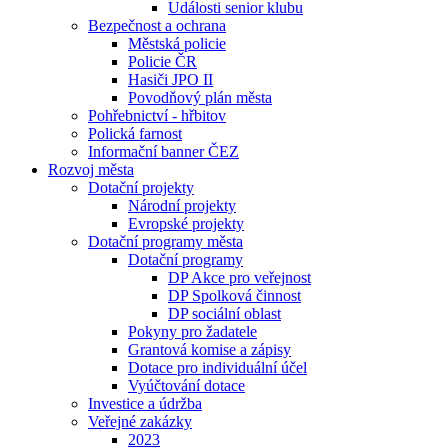
Události senior klubu
Bezpečnost a ochrana
Městská policie
Policie ČR
Hasiči JPO II
Povodňový plán města
Pohřebnictví - hřbitov
Polická farnost
Informační banner ČEZ
Rozvoj města
Dotační projekty
Národní projekty
Evropské projekty
Dotační programy města
Dotační programy
DP Akce pro veřejnost
DP Spolková činnost
DP sociální oblast
Pokyny pro žadatele
Grantová komise a zápisy
Dotace pro individuální účel
Vyúčtování dotace
Investice a údržba
Veřejné zakázky
2023