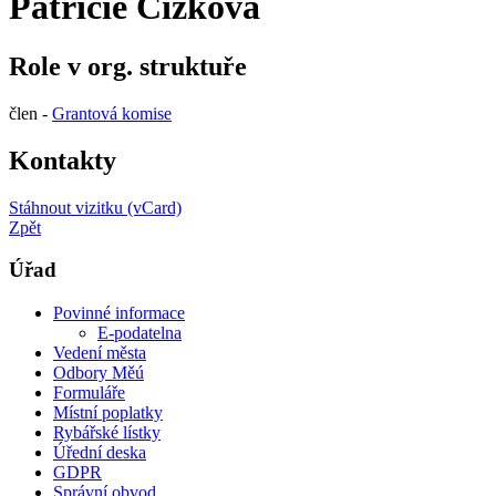
Patricie Čížková
Role v org. struktuře
člen -
Grantová komise
Kontakty
Stáhnout vizitku (vCard)
Zpět
Úřad
Povinné informace
E-podatelna
Vedení města
Odbory Měú
Formuláře
Místní poplatky
Rybářské lístky
Úřední deska
GDPR
Správní obvod