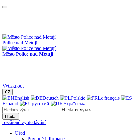
Police nad Metují
Město
Police nad Metují
Vytisknout
CZ
English
Deutsch
Polskie
Le français
Espanol
русский
Українська
Hledaný výraz
Hledat
rozšířené vyhledávání
Úřad
Povinné informace