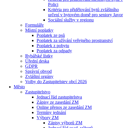
Polici
Kritéria pro přidělování bytů zvláštního
určení v bytovém domě pro seniory Javor
Sociální služby v regionu
Formuláře
Místní poplatky
Poplatek ze psů
Poplatek za užívání veřejného prostranství
Poplatek z pobytu
Poplatek za odpady
Rybářské lístky
Úřední deska
GDPR
Správní obvod
Zvláštní orgány
Volby do Zastupitelstev obcí 2026
Město
Zastupitelstvo
Jednací řád zastupitelstva
Zápisy ze zasedání ZM
Online přenos ze zasedání ZM
Termíny jednání
Výbory ZM
Zápisy výborů ZM
Jednací řád osad. výborů