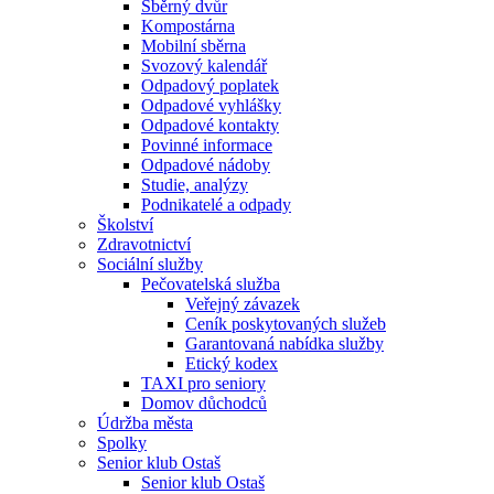
Sběrný dvůr
Kompostárna
Mobilní sběrna
Svozový kalendář
Odpadový poplatek
Odpadové vyhlášky
Odpadové kontakty
Povinné informace
Odpadové nádoby
Studie, analýzy
Podnikatelé a odpady
Školství
Zdravotnictví
Sociální služby
Pečovatelská služba
Veřejný závazek
Ceník poskytovaných služeb
Garantovaná nabídka služby
Etický kodex
TAXI pro seniory
Domov důchodců
Údržba města
Spolky
Senior klub Ostaš
Senior klub Ostaš