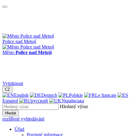
Police nad Metují
Město
Police nad Metují
Vytisknout
CZ
English
Deutsch
Polskie
Le français
Espanol
русский
Українська
Hledaný výraz
Hledat
rozšířené vyhledávání
Úřad
Povinné informace