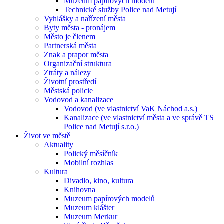
Muzeum papírových modelů
Technické služby Police nad Metují
Vyhlášky a nařízení města
Byty města - pronájem
Město je členem
Partnerská města
Znak a prapor města
Organizační struktura
Ztráty a nálezy
Životní prostředí
Městská policie
Vodovod a kanalizace
Vodovod (ve vlastnictví VaK Náchod a.s.)
Kanalizace (ve vlastnictví města a ve správě TS
Police nad Metují s.r.o.)
Život ve městě
Aktuality
Polický měsíčník
Mobilní rozhlas
Kultura
Divadlo, kino, kultura
Knihovna
Muzeum papírových modelů
Muzeum klášter
Muzeum Merkur