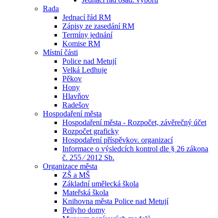
Rada
Jednací řád RM
Zápisy ze zasedání RM
Termíny jednání
Komise RM
Místní části
Police nad Metují
Velká Ledhuje
Pěkov
Hony
Hlavňov
Radešov
Hospodaření města
Hospodaření města - Rozpočet, závěrečný účet
Rozpočet graficky
Hospodaření příspěvkov. organizací
Informace o výsledcích kontrol dle § 26 zákona
č. 255 ⁄ 2012 Sb.
Organizace města
ZŠ a MŠ
Základní umělecká škola
Mateřská škola
Knihovna města Police nad Metují
Pellyho domy