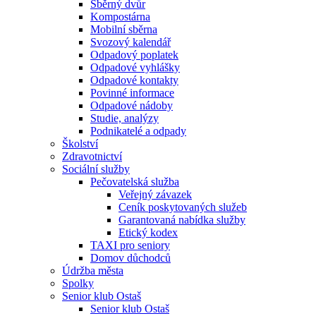
Sběrný dvůr
Kompostárna
Mobilní sběrna
Svozový kalendář
Odpadový poplatek
Odpadové vyhlášky
Odpadové kontakty
Povinné informace
Odpadové nádoby
Studie, analýzy
Podnikatelé a odpady
Školství
Zdravotnictví
Sociální služby
Pečovatelská služba
Veřejný závazek
Ceník poskytovaných služeb
Garantovaná nabídka služby
Etický kodex
TAXI pro seniory
Domov důchodců
Údržba města
Spolky
Senior klub Ostaš
Senior klub Ostaš