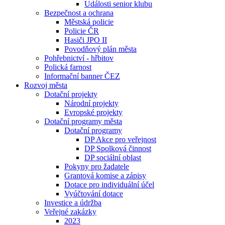
Události senior klubu
Bezpečnost a ochrana
Městská policie
Policie ČR
Hasiči JPO II
Povodňový plán města
Pohřebnictví - hřbitov
Polická farnost
Informační banner ČEZ
Rozvoj města
Dotační projekty
Národní projekty
Evropské projekty
Dotační programy města
Dotační programy
DP Akce pro veřejnost
DP Spolková činnost
DP sociální oblast
Pokyny pro žadatele
Grantová komise a zápisy
Dotace pro individuální účel
Vyúčtování dotace
Investice a údržba
Veřejné zakázky
2023