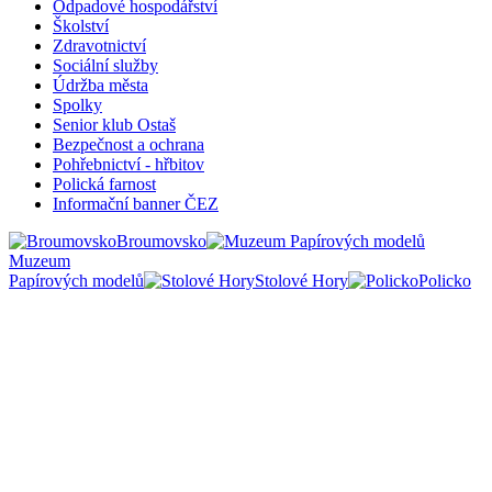
Odpadové hospodářství
Školství
Zdravotnictví
Sociální služby
Údržba města
Spolky
Senior klub Ostaš
Bezpečnost a ochrana
Pohřebnictví - hřbitov
Polická farnost
Informační banner ČEZ
Broumovsko
Muzeum
Papírových modelů
Stolové Hory
Policko