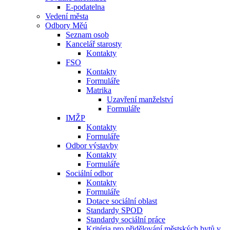
E-podatelna
Vedení města
Odbory Měú
Seznam osob
Kancelář starosty
Kontakty
FSO
Kontakty
Formuláře
Matrika
Uzavření manželství
Formuláře
IMŽP
Kontakty
Formuláře
Odbor výstavby
Kontakty
Formuláře
Sociální odbor
Kontakty
Formuláře
Dotace sociální oblast
Standardy SPOD
Standardy sociální práce
Kritéria pro přidělování městských bytů v