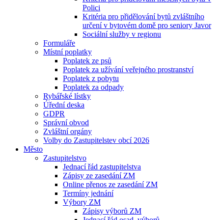
Polici
Kritéria pro přidělování bytů zvláštního
určení v bytovém domě pro seniory Javor
Sociální služby v regionu
Formuláře
Místní poplatky
Poplatek ze psů
Poplatek za užívání veřejného prostranství
Poplatek z pobytu
Poplatek za odpady
Rybářské lístky
Úřední deska
GDPR
Správní obvod
Zvláštní orgány
Volby do Zastupitelstev obcí 2026
Město
Zastupitelstvo
Jednací řád zastupitelstva
Zápisy ze zasedání ZM
Online přenos ze zasedání ZM
Termíny jednání
Výbory ZM
Zápisy výborů ZM
Jednací řád osad. výborů