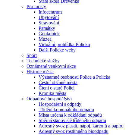
Stará škola Dřevěnka
Pro turisty
Infocentrum
Ubytování
Stravování
Památky
Geokoutek
Muzea
Virtuální prohlídka Policko
Další Polické weby
Sport
Technické služby
Oznámené venkovní akce
Historie města
Významné osobnosti Police a Policka
Čestní občané města
Čtení o staré Polici
Kronika města
Odpadové hospodářství
Hospodaření s odpady
Třídění komunálního odpadu
Místa určená k odkládání odpadů
Sběrná stanoviště tříděného odpadu
Adresný svoz plastů, nápoj. kartonů a papíru
Adresný svoz rostlinného bioodpadu