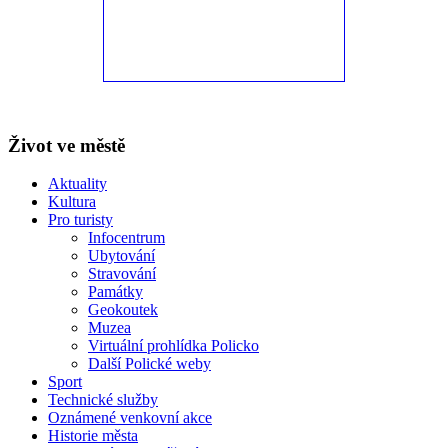
Život ve městě
Aktuality
Kultura
Pro turisty
Infocentrum
Ubytování
Stravování
Památky
Geokoutek
Muzea
Virtuální prohlídka Policko
Další Polické weby
Sport
Technické služby
Oznámené venkovní akce
Historie města