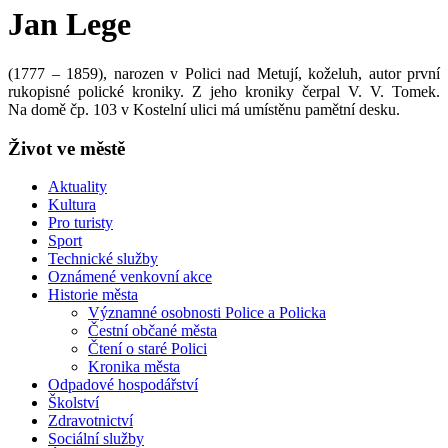
Jan Lege
(1777 – 1859), narozen v Polici nad Metují, koželuh, autor první
rukopisné polické kroniky. Z jeho kroniky čerpal V. V. Tomek.
Na domě čp. 103 v Kostelní ulici má umístěnu pamětní desku.
Život ve městě
Aktuality
Kultura
Pro turisty
Sport
Technické služby
Oznámené venkovní akce
Historie města
Významné osobnosti Police a Policka
Čestní občané města
Čtení o staré Polici
Kronika města
Odpadové hospodářství
Školství
Zdravotnictví
Sociální služby