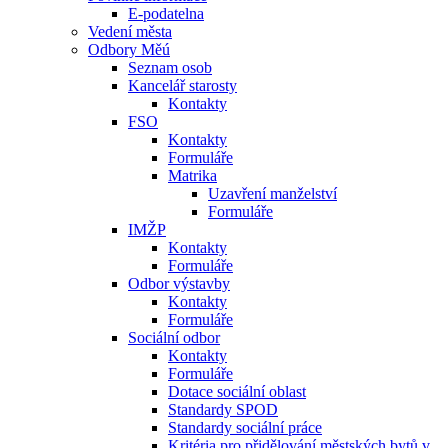
E-podatelna
Vedení města
Odbory Měú
Seznam osob
Kancelář starosty
Kontakty
FSO
Kontakty
Formuláře
Matrika
Uzavření manželství
Formuláře
IMŽP
Kontakty
Formuláře
Odbor výstavby
Kontakty
Formuláře
Sociální odbor
Kontakty
Formuláře
Dotace sociální oblast
Standardy SPOD
Standardy sociální práce
Kritéria pro přidělování městských bytů v