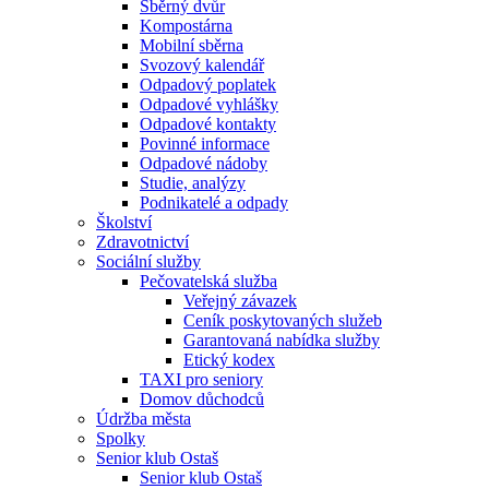
Sběrný dvůr
Kompostárna
Mobilní sběrna
Svozový kalendář
Odpadový poplatek
Odpadové vyhlášky
Odpadové kontakty
Povinné informace
Odpadové nádoby
Studie, analýzy
Podnikatelé a odpady
Školství
Zdravotnictví
Sociální služby
Pečovatelská služba
Veřejný závazek
Ceník poskytovaných služeb
Garantovaná nabídka služby
Etický kodex
TAXI pro seniory
Domov důchodců
Údržba města
Spolky
Senior klub Ostaš
Senior klub Ostaš