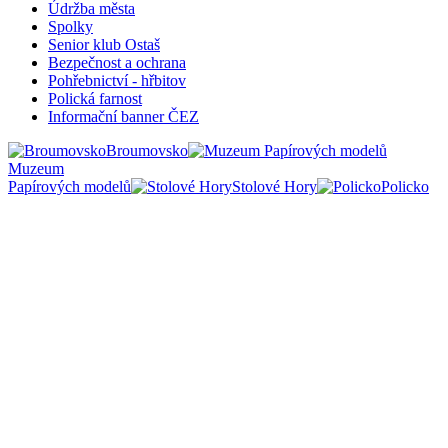
Údržba města
Spolky
Senior klub Ostaš
Bezpečnost a ochrana
Pohřebnictví - hřbitov
Polická farnost
Informační banner ČEZ
Broumovsko
Muzeum
Papírových modelů
Stolové Hory
Policko