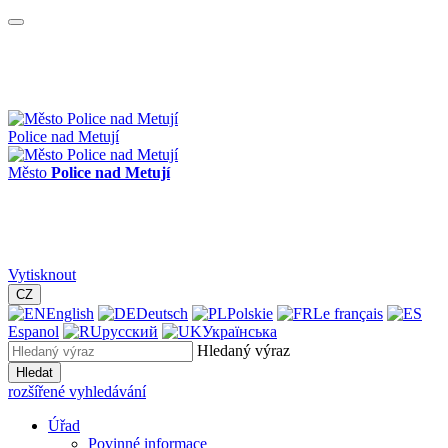
Police nad Metují
Město
Police nad Metují
Vytisknout
CZ
English
Deutsch
Polskie
Le français
Espanol
русский
Українська
Hledaný výraz
Hledat
rozšířené vyhledávání
Úřad
Povinné informace