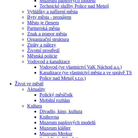
Muzeum papírových modelů
Technické služby Police nad Metují
Vyhlášky a nařízení města
Byty města - pronájem
Město je členem
Partnerská města
Znak a prapor města
Organizační struktura
Ztráty a nálezy
Životní prostředí
Městská policie
Vodovod a kanalizace
Vodovod (ve vlastnictví VaK Náchod a.s.)
Kanalizace (ve vlastnictví města a ve správě TS
Police nad Metují s.r.o.)
Život ve městě
Aktuality
Polický měsíčník
Mobilní rozhlas
Kultura
Divadlo, kino, kultura
Knihovna
Muzeum papírových modelů
Muzeum klášter
Muzeum Merkur