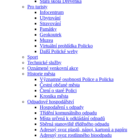
Stará škola Dřevěnka
Pro turisty
Infocentrum
Ubytování
Stravování
Památky
Geokoutek
Muzea
Virtuální prohlídka Policko
Další Polické weby
Sport
Technické služby
Oznámené venkovní akce
Historie města
Významné osobnosti Police a Policka
Čestní občané města
Čtení o staré Polici
Kronika města
Odpadové hospodářství
Hospodaření s odpady
Třídění komunálního odpadu
Místa určená k odkládání odpadů
Sběrná stanoviště tříděného odpadu
Adresný svoz plastů, nápoj. kartonů a papíru
Adresný svoz rostlinného bioodpadu