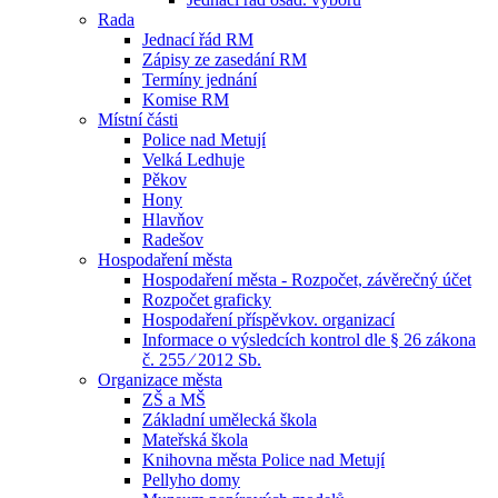
Rada
Jednací řád RM
Zápisy ze zasedání RM
Termíny jednání
Komise RM
Místní části
Police nad Metují
Velká Ledhuje
Pěkov
Hony
Hlavňov
Radešov
Hospodaření města
Hospodaření města - Rozpočet, závěrečný účet
Rozpočet graficky
Hospodaření příspěvkov. organizací
Informace o výsledcích kontrol dle § 26 zákona
č. 255 ⁄ 2012 Sb.
Organizace města
ZŠ a MŠ
Základní umělecká škola
Mateřská škola
Knihovna města Police nad Metují
Pellyho domy