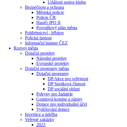
Události senior klubu
Bezpečnost a ochrana
Městská policie
Policie ČR
Hasiči JPO II
Povodňový plán města
Pohřebnictví - hřbitov
Polická farnost
Informační banner ČEZ
Rozvoj města
Dotační projekty
Národní projekty
Evropské projekty
Dotační programy města
Dotační programy
DP Akce pro veřejnost
DP Spolková činnost
DP sociální oblast
Pokyny pro žadatele
Grantová komise a zápisy
Dotace pro individuální účel
Vyúčtování dotace
Investice a údržba
Veřejné zakázky
2023