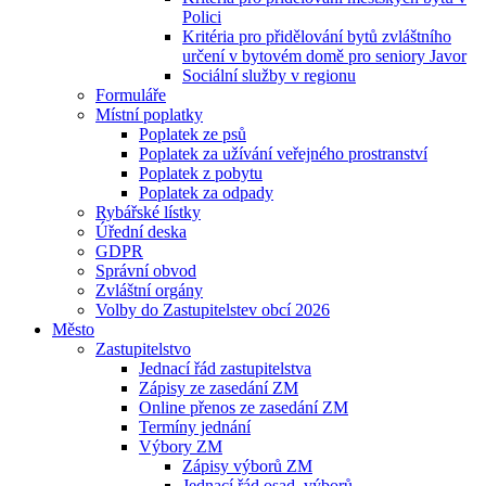
Polici
Kritéria pro přidělování bytů zvláštního
určení v bytovém domě pro seniory Javor
Sociální služby v regionu
Formuláře
Místní poplatky
Poplatek ze psů
Poplatek za užívání veřejného prostranství
Poplatek z pobytu
Poplatek za odpady
Rybářské lístky
Úřední deska
GDPR
Správní obvod
Zvláštní orgány
Volby do Zastupitelstev obcí 2026
Město
Zastupitelstvo
Jednací řád zastupitelstva
Zápisy ze zasedání ZM
Online přenos ze zasedání ZM
Termíny jednání
Výbory ZM
Zápisy výborů ZM
Jednací řád osad. výborů