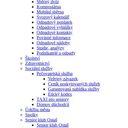
Sběrný dvůr
Kompostárna
Mobilní sběrna
Svozový kalendář
Odpadový poplatek
Odpadové vyhlášky
Odpadové kontakty
Povinné informace
Odpadové nádoby
Studie, analýzy
Podnikatelé a odpady
Školství
Zdravotnictví
Sociální služby
Pečovatelská služba
Veřejný závazek
Ceník poskytovaných služeb
Garantovaná nabídka služby
Etický kodex
TAXI pro seniory
Domov důchodců
Údržba města
Spolky
Senior klub Ostaš
Senior klub Ostaš