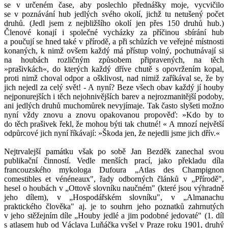
se v určeném čase, aby poslechlo přednášky moje, vycvičilo
se v poznávání hub jedlých svého okolí, jichž tu netušený počet
druhů. (Jedl jsem z nejbližšího okolí jen přes 150 druhů hub.)
Členové konají i společné vycházky za příčinou sbírání hub
a poučují se hned také v přírodě, a při schůzích ve veřejné místnosti
konaných, k nimž ovšem každý má přístup volný, pochutnávají si
na houbách rozličným způsobem připravených, na těch
»prašivkách«, do kterých každý dříve chutě s opovržením kopal,
proti nimž choval odpor a ošklivost, nad nimiž zaříkával se, že by
jich nejedl za celý svět! - A nyní? Beze všech obav každý jí houby
nejponurejších i těch nejohnivějších barev a nejrozmanitější podoby,
ani jedlých druhů muchomůrek nevyjímaje. Tak často slyšeti možno
nyní vždy znovu a znovu opakovanou propověď: »Kdo by to
do těch prašivek řekl, že mohou býti tak chutné! « A mnozí největší
odpůrcové jich nyní říkávají: »Škoda jen, že nejedli jsme jich dřív.«
Nejtrvalejší památku však po sobě Jan Bezděk zanechal svou
publikační činností. Vedle menších prací, jako překladu díla
francouzského mykologa Dufoura „Atlas des Champignon
comestibles et vénéneaux", řady odborných článků v „Přírodě",
hesel o houbách v „Ottově slovníku naučném" (které jsou výhradně
jeho dílem), v „Hospodářském slovníku", v „Almanachu
praktického člověka" aj. je to souhrn jeho poznatků zahrnutých
v jeho stěžejním díle „Houby jedlé a jim podobné jedovaté" (1. díl
s atlasem hub od Václava Luňáčka vyšel v Praze roku 1901, druhý