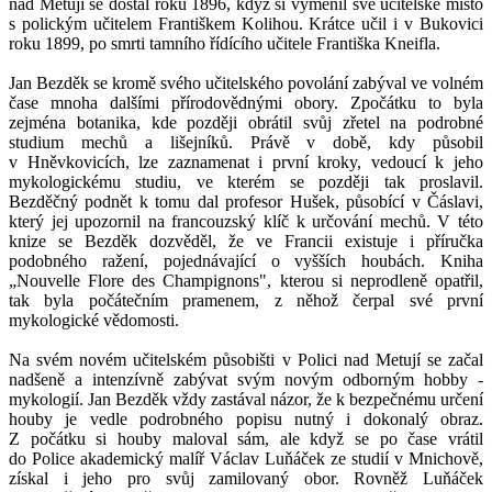
nad Metují se dostal roku 1896, když si vyměnil své učitelské místo
s polickým učitelem Františkem Kolihou. Krátce učil i v Bukovici
roku 1899, po smrti tamního řídícího učitele Františka Kneifla.
Jan Bezděk se kromě svého učitelského povolání zabýval ve volném
čase mnoha dalšími přírodovědnými obory. Zpočátku to byla
zejména botanika, kde později obrátil svůj zřetel na podrobné
studium mechů a lišejníků. Právě v době, kdy působil
v Hněvkovicích, lze zaznamenat i první kroky, vedoucí k jeho
mykologickému studiu, ve kterém se později tak proslavil.
Bezděčný podnět k tomu dal profesor Hušek, působící v Čáslavi,
který jej upozornil na francouzský klíč k určování mechů. V této
knize se Bezděk dozvěděl, že ve Francii existuje i příručka
podobného ražení, pojednávající o vyšších houbách. Kniha
„Nouvelle Flore des Champignons", kterou si neprodleně opatřil,
tak byla počátečním pramenem, z něhož čerpal své první
mykologické vědomosti.
Na svém novém učitelském působišti v Polici nad Metují se začal
nadšeně a intenzívně zabývat svým novým odborným hobby -
mykologií. Jan Bezděk vždy zastával názor, že k bezpečnému určení
houby je vedle podrobného popisu nutný i dokonalý obraz.
Z počátku si houby maloval sám, ale když se po čase vrátil
do Police akademický malíř Václav Luňáček ze studií v Mnichově,
získal i jeho pro svůj zamilovaný obor. Rovněž Luňáček