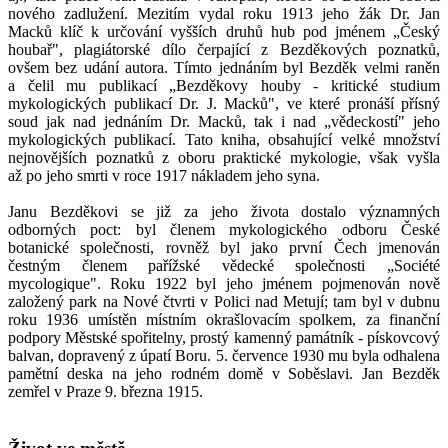
nového zadlužení. Mezitím vydal roku 1913 jeho žák Dr. Jan
Macků klíč k určování vyšších druhů hub pod jménem „Český
houbař", plagiátorské dílo čerpající z Bezděkových poznatků,
ovšem bez udání autora. Tímto jednáním byl Bezděk velmi raněn
a čelil mu publikací „Bezděkovy houby - kritické studium
mykologických publikací Dr. J. Macků", ve které pronáší přísný
soud jak nad jednáním Dr. Macků, tak i nad „vědeckostí" jeho
mykologických publikací. Tato kniha, obsahující velké množství
nejnovějších poznatků z oboru praktické mykologie, však vyšla
až po jeho smrti v roce 1917 nákladem jeho syna.
Janu Bezděkovi se již za jeho života dostalo významných
odborných poct: byl členem mykologického odboru České
botanické společnosti, rovněž byl jako první Čech jmenován
čestným členem pařížské vědecké společnosti „Société
mycologique". Roku 1922 byl jeho jménem pojmenován nově
založený park na Nové čtvrti v Polici nad Metují; tam byl v dubnu
roku 1936 umístěn místním okrašlovacím spolkem, za finanční
podpory Městské spořitelny, prostý kamenný památník - pískovcový
balvan, dopravený z úpatí Boru. 5. července 1930 mu byla odhalena
pamětní deska na jeho rodném domě v Soběslavi. Jan Bezděk
zemřel v Praze 9. března 1915.