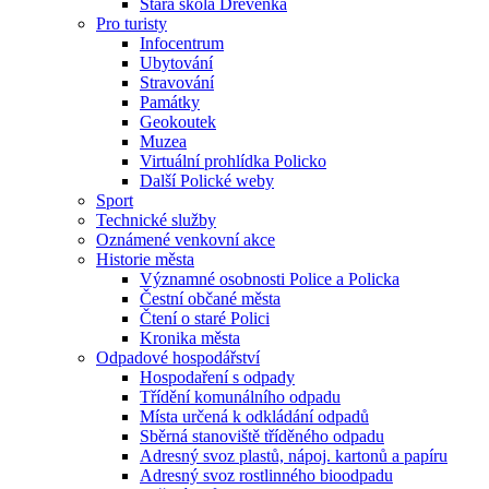
Stará škola Dřevěnka
Pro turisty
Infocentrum
Ubytování
Stravování
Památky
Geokoutek
Muzea
Virtuální prohlídka Policko
Další Polické weby
Sport
Technické služby
Oznámené venkovní akce
Historie města
Významné osobnosti Police a Policka
Čestní občané města
Čtení o staré Polici
Kronika města
Odpadové hospodářství
Hospodaření s odpady
Třídění komunálního odpadu
Místa určená k odkládání odpadů
Sběrná stanoviště tříděného odpadu
Adresný svoz plastů, nápoj. kartonů a papíru
Adresný svoz rostlinného bioodpadu