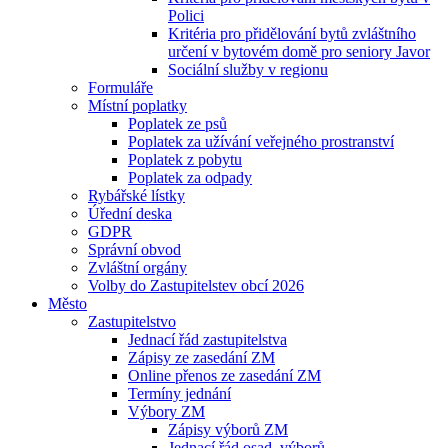
Polici
Kritéria pro přidělování bytů zvláštního
určení v bytovém domě pro seniory Javor
Sociální služby v regionu
Formuláře
Místní poplatky
Poplatek ze psů
Poplatek za užívání veřejného prostranství
Poplatek z pobytu
Poplatek za odpady
Rybářské lístky
Úřední deska
GDPR
Správní obvod
Zvláštní orgány
Volby do Zastupitelstev obcí 2026
Město
Zastupitelstvo
Jednací řád zastupitelstva
Zápisy ze zasedání ZM
Online přenos ze zasedání ZM
Termíny jednání
Výbory ZM
Zápisy výborů ZM
Jednací řád osad. výborů