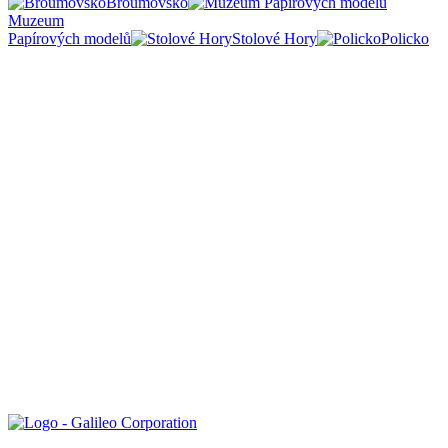
Broumovsko
Muzeum
Papírových modelů
Stolové Hory
Policko