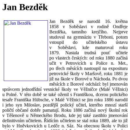
Jan Bezděk
Jan Bezděk se narodil 16. května
1858 v Soběslavi v rodině Ondřeje
Bezděka, tamního krejčího. Nejprve
studoval na gymnáziu v Třeboni, potom
vstoupil do učitelského ústavu
v Soběslavi, kde maturoval roku
1879. Nastala trudná pouť učitele
po vlastech českých: od roku 1880 začíná
učit v Petrovicích u Police n. Met.,
po třech měsících nastoupil na exposituru
petrovické školy v Maršově, roku 1881 je
již na škole v Borové u Náchoda. Po dvou
měsících z Borové odchází: byl jmenován
správcem jednotřídní vesnické školy ve Věžničce (Malé Věžnici)
u Polné. V této době se také oženil s Františkou, dcerou polického
tesaře Františka Hübsche, v Malé Věžnici se jim roku 1886 narodil
i jeho syn Miloslav, pozdější polický učitel, kterého mnozí starší
poličtí občané dobře pamatují. Roku 1886 začíná nový školní rok
v Těšenově u Německého Brodu, kde jej také zastihlo jmenování
definitivním učitelem. Řídícím učitelem se stal roku 1889, ale to již
bylo v Hněvkovicích u Ledče n. Sáz. Na obecnou školu v Polici