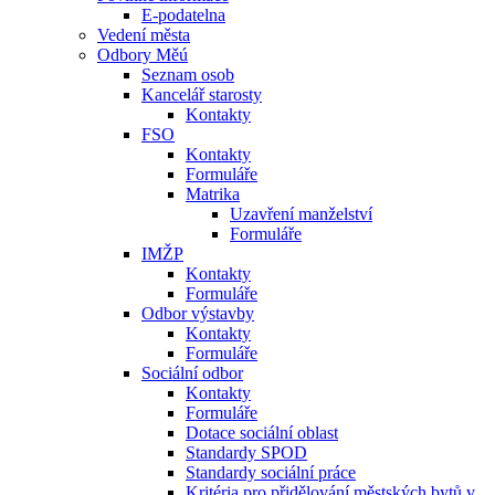
E-podatelna
Vedení města
Odbory Měú
Seznam osob
Kancelář starosty
Kontakty
FSO
Kontakty
Formuláře
Matrika
Uzavření manželství
Formuláře
IMŽP
Kontakty
Formuláře
Odbor výstavby
Kontakty
Formuláře
Sociální odbor
Kontakty
Formuláře
Dotace sociální oblast
Standardy SPOD
Standardy sociální práce
Kritéria pro přidělování městských bytů v