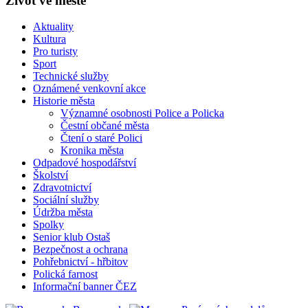
Život ve městě
Aktuality
Kultura
Pro turisty
Sport
Technické služby
Oznámené venkovní akce
Historie města
Významné osobnosti Police a Policka
Čestní občané města
Čtení o staré Polici
Kronika města
Odpadové hospodářství
Školství
Zdravotnictví
Sociální služby
Údržba města
Spolky
Senior klub Ostaš
Bezpečnost a ochrana
Pohřebnictví - hřbitov
Polická farnost
Informační banner ČEZ