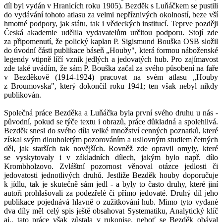
díl byl vydán v Hranicích roku 1905). Bezděk s Luňáčkem se pustili
do vydávání tohoto atlasu za velmi nepříznivých okolností, beze vší
hmotné podpory, jak státu, tak i vědeckých institucí. Teprve později
Česká akademie udělila vydavatelům určitou podporu. Stojí zde
za připomenutí, že polický kaplan P. Sigismund Bouška OSB složil
do úvodní části publikace báseň „Houby", která formou náboženské
legendy vtipně líčí vznik jedlých a jedovatých hub. Pro zajímavost
zde také uvádím, že sám P. Bouška začal za svého působení na faře
v Bezděkově (1914-1924) pracovat na svém atlasu „Houby
z Broumovska", který dokončil roku 1941; ten však nebyl nikdy
publikován.
Společná práce Bezděka a Luňáčka byla první svého druhu u nás -
původní, pokud se týče textu i obrazů, práce důkladná a spolehlivá.
Bezděk snesl do svého díla velké množství cenných poznatků, které
získal svým dlouholetým pozorováním a usilovným studiem četných
děl, jak starších tak novějších. Rovněž zde opravil omyly, které
se vyskytovaly i v základních dílech, jakým bylo např. dílo
Krombholzovo. Zvláštní pozornost věnoval otázce jedlosti či
jedovatosti jednotlivých druhů. Jestliže Bezděk houby doporučuje
k jídlu, tak je skutečně sám jedl - a byly to často druhy, které jiní
autoři prohlašovali za podezřelé či přímo jedovaté. Druhý díl jeho
publikace pojednává hlavně o zužitkování hub. Mimo tyto vydané
dva díly měl celý spis ještě obsahovat Systematiku, Analytický klíč
aj., tato práce však zůstala v rukopise, neboť se Bezděk obával