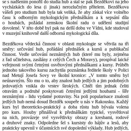
se s nadšením ponořil do studia hub a stal se pak Bezděkovi na jeho
vycházkách do lesa (i jinak) nerozlučným přítelem. Bezděkova
vášeň pro studium hub byla tak veliká, že aby získal více volného
času k odborným mykologickým přednáškám a k sepsání díla
o houbách, požádal zemskou školní radu o udělení studijní
dovolené. V této době byl pak na delší dobu ve Vídni, kde studoval
v muzejní knihovně další odborná mykologická díla.
Bezděkova vědecká činnost v oblasti mykologie se větvila na tři
směry: určování hub, pořádání přednášek a kursů a publikační
činnost. Vedle určování neznámých hub (které mu byly, zejména
z řad učitelstva, zasílány z celých Čech a Moravy), prospíval laické
veřejnosti svými četnými osvětovými přednáškami a kursy. Průběh
jednoho takového kursu zachytila poznámka ředitele školy v Polici
nad Metují Josefa Sovy ve školní kronice: „V tomto směru byl
neúnavným. Šlo mu o to, aby znalost hub jedlých a jim podobných
jedovatých vnikla do vrstev širokých. Chtěl tím jednak čeliti
otravám a podruhé poskytovati četnými jedlými houbami - šíře
neznámými - lidu vydatné potraviny. Na poli popularisace znalosti
jedlých hub nemá dosud Bezděk soupeře u nás v Rakousku. Každý
kurs byl theoreticko-praktický a doba růstu hub bývala volena
pro kurs. Houby přinášíval k přednáškám typické, vysvětloval
na nich, provázeje své vysvětlivky obrazy a kresbami, rodové
a druhové znaky. Odpoledne šel s kursisty do hájův a lesů, aby
prakticky upevnil v účastnících své dopolední výklady. Hub jedlých,