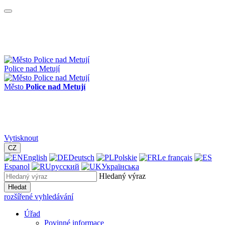
Police nad Metují
Město
Police nad Metují
Vytisknout
CZ
English
Deutsch
Polskie
Le français
Espanol
русский
Українська
Hledaný výraz
Hledat
rozšířené vyhledávání
Úřad
Povinné informace