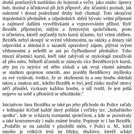
druhů prarůzných nasbíráno do hojnosti a večer, jako znalec úpravy
hub, dozíral a účinkoval při jich přípravě, aby účastníci poznali, jak
nalezené i dosud podezírané druhy hub chutnají. Toto ukončení
dopoledních přednášek a odpoledních sběrů bývalo velmi příjemné
a zajímavé dalšími vysvětlivkami a vypravováním příhod. Bylť
Bezděk příjemným, milým a žertovným společníkem, proto
u učitelstva, kteréž nejčastěji bylo kursů účastno, byl velmi oblíben.
Bezděk nebyl skoupý se svými vědomostmi, na otázky a dotazy rád
odpovídal a shledal-li u tazatelů opravdový zájem, plýtval svými
vědomostmi a nešetřil se ani po čtyřhodinové přednášce. Toho
mnozí účastníci kursů, kteří také zabývali se mykologií zneužívali
až přes míru. Někteří účastnili se zúmyslu více Bezděkových kursů,
aby jen co nejvíce od něho získali a tak svoji vlastní námahu
se studiem spojenou omezili, ano později Bezděkovy myšlenky
za své vydávali, tvrdíce, že ze zkušenosti tu a onu houbu shledali
takou a onakou atd., kdežto Bezděk to byl, jenž risiko možné otravy
něčí přinášel, vyzkusiv každou houbu, o níž tvrdil, že jest jedlá
nejprve na sobě a přiotrávil se několikráte."
Iniciativou Jana Bezděka se také po jeho příchodu do Police začaly
v ledhujské Krčmě každé úterý pořádat i večírky tzv. „hubařského
spolku", kde se scházela rozmanitá společnost, a kde se poznávaly
a také konzumovaly i málo známé houby. Popisuje to i Jan Bezděk:
„Podařilo se mi založiti v působišti mém, v Polici n. M., kdež
mnoho je velkých lesů na blízku, družstvo, kteréž schází