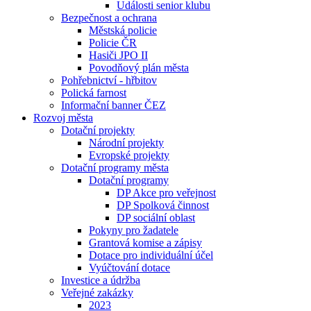
Události senior klubu
Bezpečnost a ochrana
Městská policie
Policie ČR
Hasiči JPO II
Povodňový plán města
Pohřebnictví - hřbitov
Polická farnost
Informační banner ČEZ
Rozvoj města
Dotační projekty
Národní projekty
Evropské projekty
Dotační programy města
Dotační programy
DP Akce pro veřejnost
DP Spolková činnost
DP sociální oblast
Pokyny pro žadatele
Grantová komise a zápisy
Dotace pro individuální účel
Vyúčtování dotace
Investice a údržba
Veřejné zakázky
2023