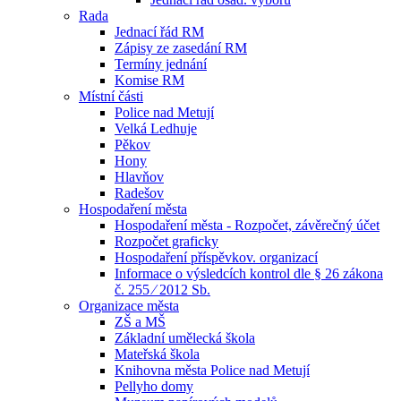
Rada
Jednací řád RM
Zápisy ze zasedání RM
Termíny jednání
Komise RM
Místní části
Police nad Metují
Velká Ledhuje
Pěkov
Hony
Hlavňov
Radešov
Hospodaření města
Hospodaření města - Rozpočet, závěrečný účet
Rozpočet graficky
Hospodaření příspěvkov. organizací
Informace o výsledcích kontrol dle § 26 zákona
č. 255 ⁄ 2012 Sb.
Organizace města
ZŠ a MŠ
Základní umělecká škola
Mateřská škola
Knihovna města Police nad Metují
Pellyho domy