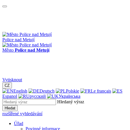
Police nad Metují
Město
Police nad Metují
Vytisknout
CZ
English
Deutsch
Polskie
Le français
Espanol
русский
Українська
Hledaný výraz
Hledat
rozšířené vyhledávání
Úřad
Povinné informace