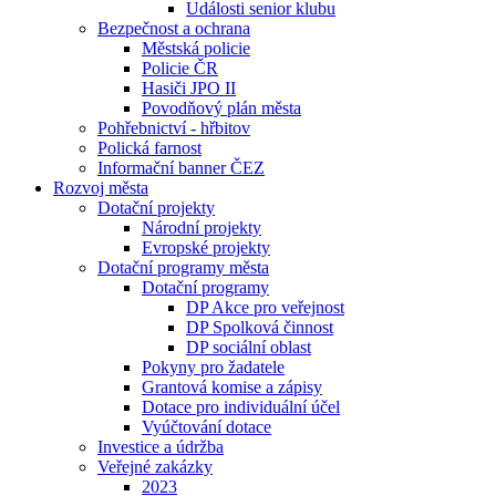
Události senior klubu
Bezpečnost a ochrana
Městská policie
Policie ČR
Hasiči JPO II
Povodňový plán města
Pohřebnictví - hřbitov
Polická farnost
Informační banner ČEZ
Rozvoj města
Dotační projekty
Národní projekty
Evropské projekty
Dotační programy města
Dotační programy
DP Akce pro veřejnost
DP Spolková činnost
DP sociální oblast
Pokyny pro žadatele
Grantová komise a zápisy
Dotace pro individuální účel
Vyúčtování dotace
Investice a údržba
Veřejné zakázky
2023