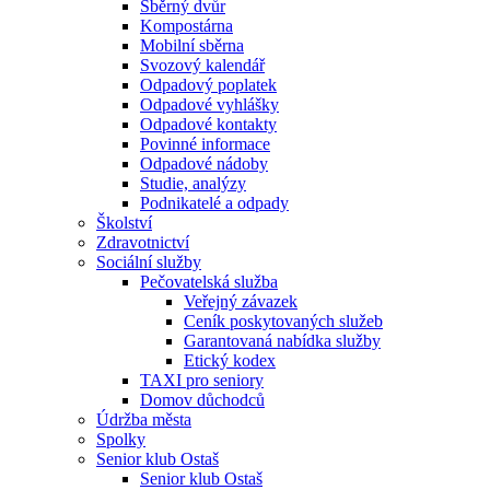
Sběrný dvůr
Kompostárna
Mobilní sběrna
Svozový kalendář
Odpadový poplatek
Odpadové vyhlášky
Odpadové kontakty
Povinné informace
Odpadové nádoby
Studie, analýzy
Podnikatelé a odpady
Školství
Zdravotnictví
Sociální služby
Pečovatelská služba
Veřejný závazek
Ceník poskytovaných služeb
Garantovaná nabídka služby
Etický kodex
TAXI pro seniory
Domov důchodců
Údržba města
Spolky
Senior klub Ostaš
Senior klub Ostaš