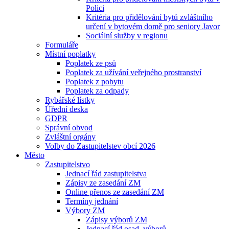
Polici
Kritéria pro přidělování bytů zvláštního
určení v bytovém domě pro seniory Javor
Sociální služby v regionu
Formuláře
Místní poplatky
Poplatek ze psů
Poplatek za užívání veřejného prostranství
Poplatek z pobytu
Poplatek za odpady
Rybářské lístky
Úřední deska
GDPR
Správní obvod
Zvláštní orgány
Volby do Zastupitelstev obcí 2026
Město
Zastupitelstvo
Jednací řád zastupitelstva
Zápisy ze zasedání ZM
Online přenos ze zasedání ZM
Termíny jednání
Výbory ZM
Zápisy výborů ZM
Jednací řád osad. výborů