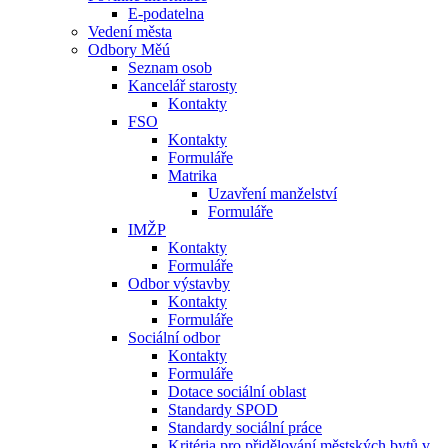
E-podatelna
Vedení města
Odbory Měú
Seznam osob
Kancelář starosty
Kontakty
FSO
Kontakty
Formuláře
Matrika
Uzavření manželství
Formuláře
IMŽP
Kontakty
Formuláře
Odbor výstavby
Kontakty
Formuláře
Sociální odbor
Kontakty
Formuláře
Dotace sociální oblast
Standardy SPOD
Standardy sociální práce
Kritéria pro přidělování městských bytů v