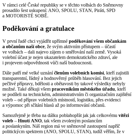
V rámci celé České republiky se v těchto volbách do Sněmovny
prosadilo šest uskupení: ANO, SPOLU, STAN, Piráti, SPD
a MOTORISTÉ SOBĚ.
Poděkování a gratulace
V první řadě chci vyjádřit upřímné
poděkování všem občankám
a občanům naší obce
, že svým aktivním přístupem – účastí
ve volbách – dali najevo zájem o směřování naší země. Vysoká
volební účast je nejen ukazatelem demokratického zdraví, ale
i projevem odpovědnosti vůči naší budoucnosti.
Dále patří mé velké uznání
členům volebních komisí
, kteří zajistili
transparentní, řádný a hodnověrný průběh hlasování. Bez jejich
pečlivé přípravy, bdělosti a obětavosti by takové výsledky nebyly
možné. Také děkuji všem
pracovníkům městského úřadu
, kteří
se podíleli na technickém, administrativním či organizačním zajištění
voleb – od příprav volebních místností, logistiku, přes evidenci
a výpomoc při sčítání hlasů až po informování občanů.
Samozřejmě je třeba na dálku poblahopřát jak jak celkovému
vítězi
voleb
–
Hnutí
ANO
, tak všem zvoleným poslancům
a poslankyním. Náš region má ve sněmovně zastoupení napříč
politickýcm spektrem (ANO, SPOLU, STAN), tudíž věřím, že v