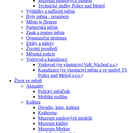
Muzeum papírových modelů
Technické služby Police nad Metují
Vyhlášky a nařízení města
Byty města - pronájem
Město je členem
Partnerská města
Znak a prapor města
Organizační struktura
Ztráty a nálezy
Životní prostředí
Městská policie
Vodovod a kanalizace
Vodovod (ve vlastnictví VaK Náchod a.s.)
Kanalizace (ve vlastnictví města a ve správě TS
Police nad Metují s.r.o.)
Život ve městě
Aktuality
Polický měsíčník
Mobilní rozhlas
Kultura
Divadlo, kino, kultura
Knihovna
Muzeum papírových modelů
Muzeum klášter
Muzeum Merkur