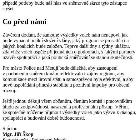
případě potřeby bude náš hlas ve sněmovně skrze tyto zástupce
slyšet.
Co před námi
Závěrem dodám, že samotné výsledky voleb nám nenapoví, jak
bude vypadat finální složení vlády, jaký program se prosadí a na
jakých koalicích bude založen. Teprve další dny a týdny ukážou,
zda vítěz voleb uspěje při jednáních o podporách, s jakými partnery
uzavře spolupráci a jaká politická směřování se stanou skutečností.
Pro město Police nad Metují bude důležité, aby zastoupení
v parlamentu směrem k nám reflektovalo i zájmy regionu, aby
komunikace mezi úrovní státu a samosprávou byla efektivní, a aby
nové uspořádání přineslo stabilitu a pozitivní impulsy pro obecní
rozvoj.
Ještě jednou děkuji všem občanům, členům komisí i pracovníkům
úřadu za zodpovědnost, nasazení a profesionální přístup. Věřím,
že společně můžeme přijmout výsledky voleb jako výzvu k dialogu,
spolupráci a budování dobré budoucnosti.
S úctou
Mgr. Jiří Škop
Starosta města Police nad Metují