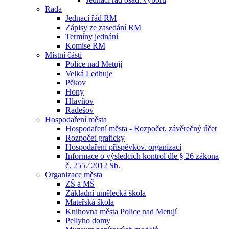
Rada
Jednací řád RM
Zápisy ze zasedání RM
Termíny jednání
Komise RM
Místní části
Police nad Metují
Velká Ledhuje
Pěkov
Hony
Hlavňov
Radešov
Hospodaření města
Hospodaření města - Rozpočet, závěrečný účet
Rozpočet graficky
Hospodaření příspěvkov. organizací
Informace o výsledcích kontrol dle § 26 zákona
č. 255 ⁄ 2012 Sb.
Organizace města
ZŠ a MŠ
Základní umělecká škola
Mateřská škola
Knihovna města Police nad Metují
Pellyho domy