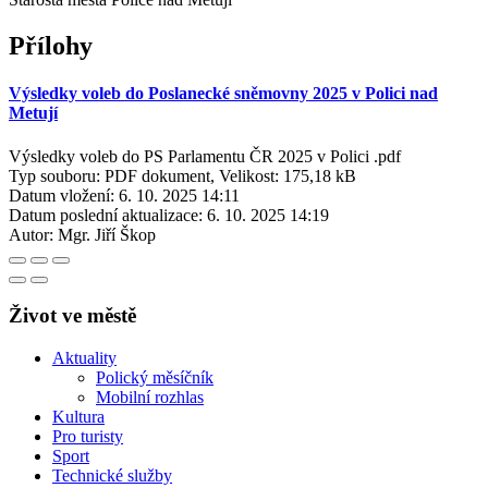
Přílohy
Výsledky voleb do Poslanecké sněmovny 2025 v Polici nad
Metují
Výsledky voleb do PS Parlamentu ČR 2025 v Polici .pdf
Typ souboru: PDF dokument, Velikost: 175,18 kB
Datum vložení:
6. 10. 2025 14:11
Datum poslední aktualizace:
6. 10. 2025 14:19
Autor:
Mgr. Jiří Škop
Život ve městě
Aktuality
Polický měsíčník
Mobilní rozhlas
Kultura
Pro turisty
Sport
Technické služby