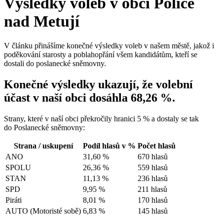
Výsledky voleb v obci Police
nad Metují
V článku přinášíme konečné výsledky voleb v našem městě, jakož i
poděkování starosty a poblahopřání všem kandidátům, kteří se
dostali do poslanecké sněmovny.
Konečné výsledky ukazují, že volební
účast v naší obci dosáhla
68,26 %
.
Strany, které v naší obci překročily hranici 5 % a dostaly se tak
do Poslanecké sněmovny:
Strana / uskupení
Podíl hlasů v %
Počet hlasů
ANO
31,60 %
670 hlasů
SPOLU
26,36 %
559 hlasů
STAN
11,13 %
236 hlasů
SPD
9,95 %
211 hlasů
Piráti
8,01 %
170 hlasů
AUTO (Motoristé sobě)
6,83 %
145 hlasů