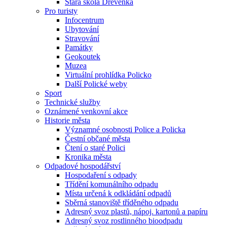
Stará škola Dřevěnka
Pro turisty
Infocentrum
Ubytování
Stravování
Památky
Geokoutek
Muzea
Virtuální prohlídka Policko
Další Polické weby
Sport
Technické služby
Oznámené venkovní akce
Historie města
Významné osobnosti Police a Policka
Čestní občané města
Čtení o staré Polici
Kronika města
Odpadové hospodářství
Hospodaření s odpady
Třídění komunálního odpadu
Místa určená k odkládání odpadů
Sběrná stanoviště tříděného odpadu
Adresný svoz plastů, nápoj. kartonů a papíru
Adresný svoz rostlinného bioodpadu