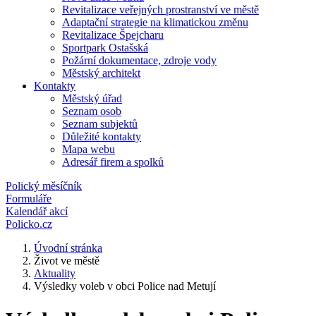
Revitalizace veřejných prostranství ve městě
Adaptační strategie na klimatickou změnu
Revitalizace Špejcharu
Sportpark Ostašská
Požární dokumentace, zdroje vody
Městský architekt
Kontakty
Městský úřad
Seznam osob
Seznam subjektů
Důležité kontakty
Mapa webu
Adresář firem a spolků
Polický měsíčník
Formuláře
Kalendář akcí
Policko.cz
Úvodní stránka
Život ve městě
Aktuality
Výsledky voleb v obci Police nad Metují