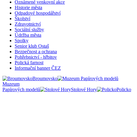
Oznámené venkovní akce
Historie města
Odpadové hospodářství
Školství
Zdravotnictví
Sociální služby
Údržba města
Spolky
Senior klub Ostaš
Bezpečnost a ochrana
Pohřebnictví - hřbitov
Polická farnost
Informační banner ČEZ
Broumovsko
Muzeum
Papírových modelů
Stolové Hory
Policko