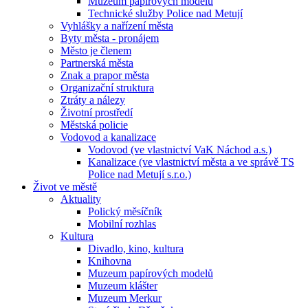
Muzeum papírových modelů
Technické služby Police nad Metují
Vyhlášky a nařízení města
Byty města - pronájem
Město je členem
Partnerská města
Znak a prapor města
Organizační struktura
Ztráty a nálezy
Životní prostředí
Městská policie
Vodovod a kanalizace
Vodovod (ve vlastnictví VaK Náchod a.s.)
Kanalizace (ve vlastnictví města a ve správě TS
Police nad Metují s.r.o.)
Život ve městě
Aktuality
Polický měsíčník
Mobilní rozhlas
Kultura
Divadlo, kino, kultura
Knihovna
Muzeum papírových modelů
Muzeum klášter
Muzeum Merkur