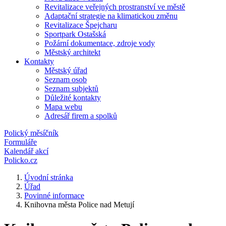
Revitalizace veřejných prostranství ve městě
Adaptační strategie na klimatickou změnu
Revitalizace Špejcharu
Sportpark Ostašská
Požární dokumentace, zdroje vody
Městský architekt
Kontakty
Městský úřad
Seznam osob
Seznam subjektů
Důležité kontakty
Mapa webu
Adresář firem a spolků
Polický měsíčník
Formuláře
Kalendář akcí
Policko.cz
Úvodní stránka
Úřad
Povinné informace
Knihovna města Police nad Metují