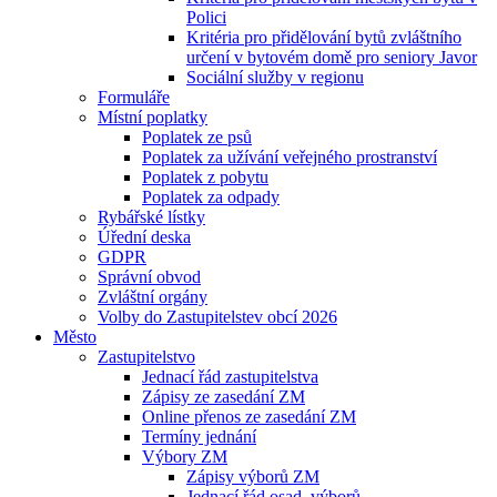
Polici
Kritéria pro přidělování bytů zvláštního
určení v bytovém domě pro seniory Javor
Sociální služby v regionu
Formuláře
Místní poplatky
Poplatek ze psů
Poplatek za užívání veřejného prostranství
Poplatek z pobytu
Poplatek za odpady
Rybářské lístky
Úřední deska
GDPR
Správní obvod
Zvláštní orgány
Volby do Zastupitelstev obcí 2026
Město
Zastupitelstvo
Jednací řád zastupitelstva
Zápisy ze zasedání ZM
Online přenos ze zasedání ZM
Termíny jednání
Výbory ZM
Zápisy výborů ZM
Jednací řád osad. výborů