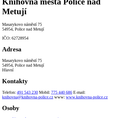
Knihovna města Police nad
Metují
Masarykovo náměstí 75
54954, Police nad Metují
IČO:
62728954
Adresa
Masarykovo náměstí 75
54954, Police nad Metují
Hlavní
Kontakty
Telefon:
491 543 230
Mobil:
775 440 686
E-mail:
knihovna@knihovna-police.cz
www:
www.knihovna-police.cz
Osoby