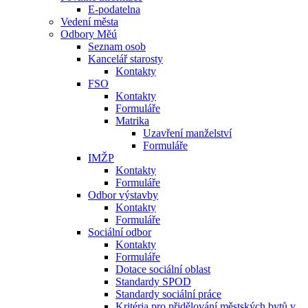
E-podatelna
Vedení města
Odbory Měú
Seznam osob
Kancelář starosty
Kontakty
FSO
Kontakty
Formuláře
Matrika
Uzavření manželství
Formuláře
IMŽP
Kontakty
Formuláře
Odbor výstavby
Kontakty
Formuláře
Sociální odbor
Kontakty
Formuláře
Dotace sociální oblast
Standardy SPOD
Standardy sociální práce
Kritéria pro přidělování městských bytů v