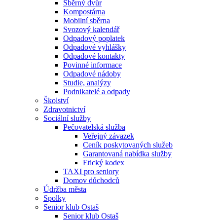
Sběrný dvůr
Kompostárna
Mobilní sběrna
Svozový kalendář
Odpadový poplatek
Odpadové vyhlášky
Odpadové kontakty
Povinné informace
Odpadové nádoby
Studie, analýzy
Podnikatelé a odpady
Školství
Zdravotnictví
Sociální služby
Pečovatelská služba
Veřejný závazek
Ceník poskytovaných služeb
Garantovaná nabídka služby
Etický kodex
TAXI pro seniory
Domov důchodců
Údržba města
Spolky
Senior klub Ostaš
Senior klub Ostaš