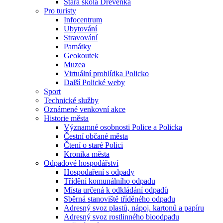
Stará škola Dřevěnka
Pro turisty
Infocentrum
Ubytování
Stravování
Památky
Geokoutek
Muzea
Virtuální prohlídka Policko
Další Polické weby
Sport
Technické služby
Oznámené venkovní akce
Historie města
Významné osobnosti Police a Policka
Čestní občané města
Čtení o staré Polici
Kronika města
Odpadové hospodářství
Hospodaření s odpady
Třídění komunálního odpadu
Místa určená k odkládání odpadů
Sběrná stanoviště tříděného odpadu
Adresný svoz plastů, nápoj. kartonů a papíru
Adresný svoz rostlinného bioodpadu