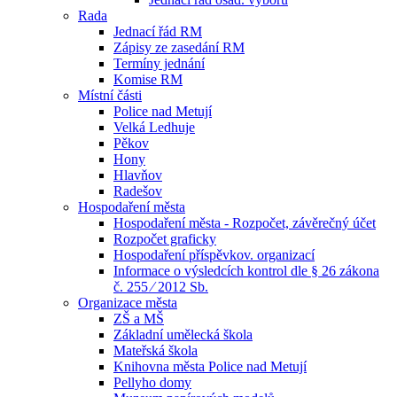
Rada
Jednací řád RM
Zápisy ze zasedání RM
Termíny jednání
Komise RM
Místní části
Police nad Metují
Velká Ledhuje
Pěkov
Hony
Hlavňov
Radešov
Hospodaření města
Hospodaření města - Rozpočet, závěrečný účet
Rozpočet graficky
Hospodaření příspěvkov. organizací
Informace o výsledcích kontrol dle § 26 zákona
č. 255 ⁄ 2012 Sb.
Organizace města
ZŠ a MŠ
Základní umělecká škola
Mateřská škola
Knihovna města Police nad Metují
Pellyho domy