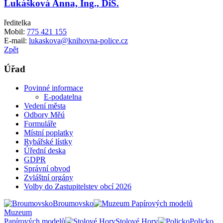
Lukášková Anna, Ing., DiS.
ředitelka
Mobil:
775 421 155
E-mail:
lukaskova@knihovna-police.cz
Zpět
Úřad
Povinné informace
E-podatelna
Vedení města
Odbory Měú
Formuláře
Místní poplatky
Rybářské lístky
Úřední deska
GDPR
Správní obvod
Zvláštní orgány
Volby do Zastupitelstev obcí 2026
Broumovsko
Muzeum
Papírových modelů
Stolové Hory
Policko