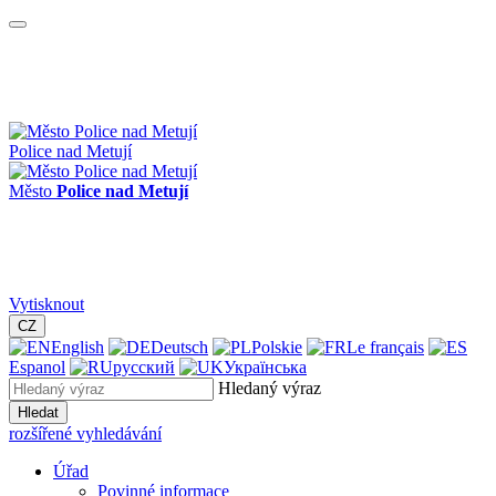
Police nad Metují
Město
Police nad Metují
Vytisknout
CZ
English
Deutsch
Polskie
Le français
Espanol
русский
Українська
Hledaný výraz
Hledat
rozšířené vyhledávání
Úřad
Povinné informace