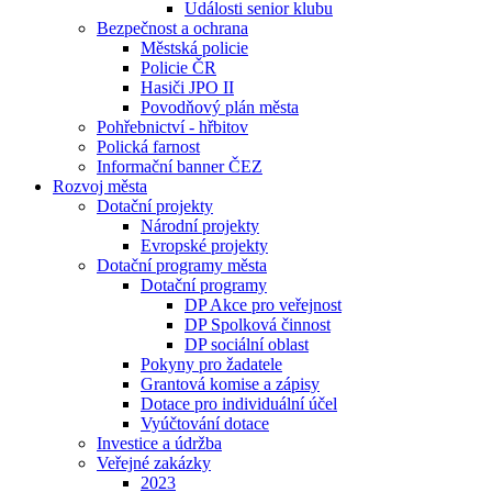
Události senior klubu
Bezpečnost a ochrana
Městská policie
Policie ČR
Hasiči JPO II
Povodňový plán města
Pohřebnictví - hřbitov
Polická farnost
Informační banner ČEZ
Rozvoj města
Dotační projekty
Národní projekty
Evropské projekty
Dotační programy města
Dotační programy
DP Akce pro veřejnost
DP Spolková činnost
DP sociální oblast
Pokyny pro žadatele
Grantová komise a zápisy
Dotace pro individuální účel
Vyúčtování dotace
Investice a údržba
Veřejné zakázky
2023