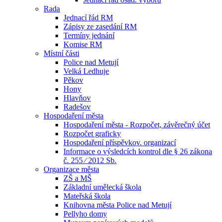
Rada
Jednací řád RM
Zápisy ze zasedání RM
Termíny jednání
Komise RM
Místní části
Police nad Metují
Velká Ledhuje
Pěkov
Hony
Hlavňov
Radešov
Hospodaření města
Hospodaření města - Rozpočet, závěrečný účet
Rozpočet graficky
Hospodaření příspěvkov. organizací
Informace o výsledcích kontrol dle § 26 zákona
č. 255 ⁄ 2012 Sb.
Organizace města
ZŠ a MŠ
Základní umělecká škola
Mateřská škola
Knihovna města Police nad Metují
Pellyho domy