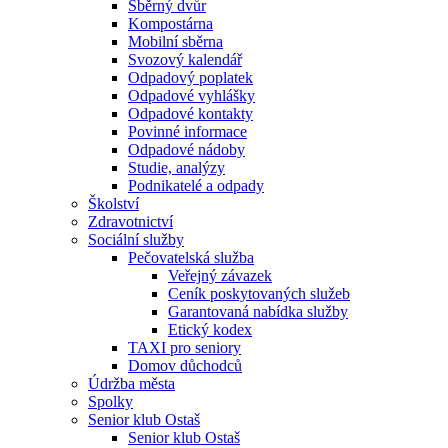
Sběrný dvůr
Kompostárna
Mobilní sběrna
Svozový kalendář
Odpadový poplatek
Odpadové vyhlášky
Odpadové kontakty
Povinné informace
Odpadové nádoby
Studie, analýzy
Podnikatelé a odpady
Školství
Zdravotnictví
Sociální služby
Pečovatelská služba
Veřejný závazek
Ceník poskytovaných služeb
Garantovaná nabídka služby
Etický kodex
TAXI pro seniory
Domov důchodců
Údržba města
Spolky
Senior klub Ostaš
Senior klub Ostaš