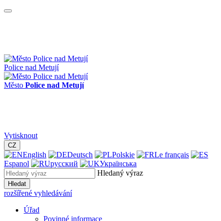
Police nad Metují
Město
Police nad Metují
Vytisknout
CZ
English
Deutsch
Polskie
Le français
Espanol
русский
Українська
Hledaný výraz
Hledat
rozšířené vyhledávání
Úřad
Povinné informace