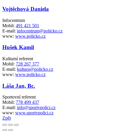
Vojtěchová Daniela
Infocentrum
Mobil:
491 421 501
E-mail:
infocentrum@policko.cz
www:
www.policko.cz
Hušek Kamil
Kulturní referent
Mobil:
728 267 377
E-mail:
kultura@policko.cz
www:
www.policko.cz
Láša Jan, Bc.
Sportovní referent
Mobil:
778 499 437
E-mail:
info@sportvpolici.cz
www:
www.sportvpolici.cz
Zpět