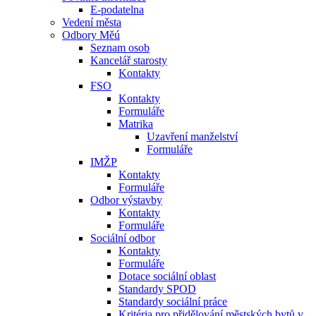
E-podatelna
Vedení města
Odbory Měú
Seznam osob
Kancelář starosty
Kontakty
FSO
Kontakty
Formuláře
Matrika
Uzavření manželství
Formuláře
IMŽP
Kontakty
Formuláře
Odbor výstavby
Kontakty
Formuláře
Sociální odbor
Kontakty
Formuláře
Dotace sociální oblast
Standardy SPOD
Standardy sociální práce
Kritéria pro přidělování městských bytů v