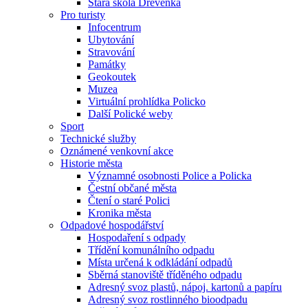
Stará škola Dřevěnka
Pro turisty
Infocentrum
Ubytování
Stravování
Památky
Geokoutek
Muzea
Virtuální prohlídka Policko
Další Polické weby
Sport
Technické služby
Oznámené venkovní akce
Historie města
Významné osobnosti Police a Policka
Čestní občané města
Čtení o staré Polici
Kronika města
Odpadové hospodářství
Hospodaření s odpady
Třídění komunálního odpadu
Místa určená k odkládání odpadů
Sběrná stanoviště tříděného odpadu
Adresný svoz plastů, nápoj. kartonů a papíru
Adresný svoz rostlinného bioodpadu