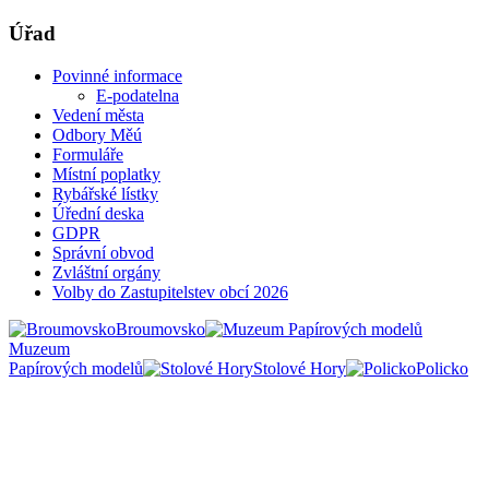
Úřad
Povinné informace
E-podatelna
Vedení města
Odbory Měú
Formuláře
Místní poplatky
Rybářské lístky
Úřední deska
GDPR
Správní obvod
Zvláštní orgány
Volby do Zastupitelstev obcí 2026
Broumovsko
Muzeum
Papírových modelů
Stolové Hory
Policko