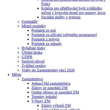
Polici
Kritéria pro přidělování bytů zvláštního
určení v bytovém domě pro seniory Javor
Sociální služby v regionu
Formuláře
Místní poplatky
Poplatek ze psů
Poplatek za užívání veřejného prostranství
Poplatek z pobytu
Poplatek za odpady
Rybářské lístky
Úřední deska
GDPR
Správní obvod
Zvláštní orgány
Volby do Zastupitelstev obcí 2026
Město
Zastupitelstvo
Jednací řád zastupitelstva
Zápisy ze zasedání ZM
Online přenos ze zasedání ZM
Termíny jednání
Výbory ZM
Zápisy výborů ZM
Jednací řád osad. výborů