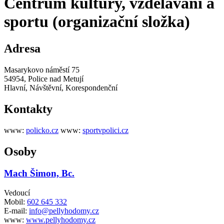
Centrum kultury, vzdělávání a
sportu (organizační složka)
Adresa
Masarykovo náměstí 75
54954, Police nad Metují
Hlavní, Návštěvní, Korespondenční
Kontakty
www:
policko.cz
www:
sportvpolici.cz
Osoby
Mach Šimon, Bc.
Vedoucí
Mobil:
602 645 332
E-mail:
info@pellyhodomy.cz
www:
www.pellyhodomy.cz