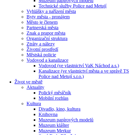
Muzeum papírových modelů
Technické služby Police nad Metují
Vyhlášky a nařízení města
Byty města - pronájem
Město je členem
Partnerská města
Znak a prapor města
Organizační struktura
Ztráty a nálezy
Životní prostředí
Městská policie
Vodovod a kanalizace
Vodovod (ve vlastnictví VaK Náchod a.s.)
Kanalizace (ve vlastnictví města a ve správě TS
Police nad Metují s.r.o.)
Život ve městě
Aktuality
Polický měsíčník
Mobilní rozhlas
Kultura
Divadlo, kino, kultura
Knihovna
Muzeum papírových modelů
Muzeum klášter
Muzeum Merkur