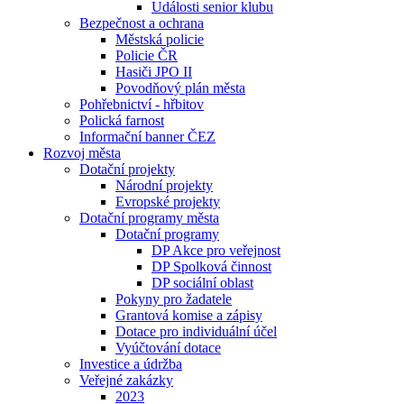
Události senior klubu
Bezpečnost a ochrana
Městská policie
Policie ČR
Hasiči JPO II
Povodňový plán města
Pohřebnictví - hřbitov
Polická farnost
Informační banner ČEZ
Rozvoj města
Dotační projekty
Národní projekty
Evropské projekty
Dotační programy města
Dotační programy
DP Akce pro veřejnost
DP Spolková činnost
DP sociální oblast
Pokyny pro žadatele
Grantová komise a zápisy
Dotace pro individuální účel
Vyúčtování dotace
Investice a údržba
Veřejné zakázky
2023