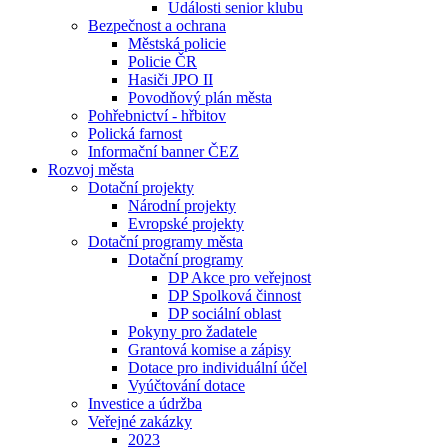
Události senior klubu
Bezpečnost a ochrana
Městská policie
Policie ČR
Hasiči JPO II
Povodňový plán města
Pohřebnictví - hřbitov
Polická farnost
Informační banner ČEZ
Rozvoj města
Dotační projekty
Národní projekty
Evropské projekty
Dotační programy města
Dotační programy
DP Akce pro veřejnost
DP Spolková činnost
DP sociální oblast
Pokyny pro žadatele
Grantová komise a zápisy
Dotace pro individuální účel
Vyúčtování dotace
Investice a údržba
Veřejné zakázky
2023