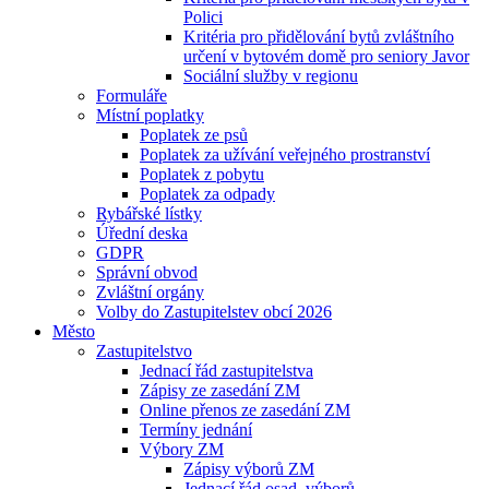
Polici
Kritéria pro přidělování bytů zvláštního
určení v bytovém domě pro seniory Javor
Sociální služby v regionu
Formuláře
Místní poplatky
Poplatek ze psů
Poplatek za užívání veřejného prostranství
Poplatek z pobytu
Poplatek za odpady
Rybářské lístky
Úřední deska
GDPR
Správní obvod
Zvláštní orgány
Volby do Zastupitelstev obcí 2026
Město
Zastupitelstvo
Jednací řád zastupitelstva
Zápisy ze zasedání ZM
Online přenos ze zasedání ZM
Termíny jednání
Výbory ZM
Zápisy výborů ZM
Jednací řád osad. výborů