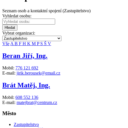
Seznam osob a kontaktní spojení (Zastupitelstvo)
Vyhledat osobu:
Hledat
Vybrat organizaci:
Vše
A
B
F
H
K
M
P
S
Š
V
Beran Jiří, Ing.
Mobil:
776 121 692
E-mail:
jirik.berousek@email.cz
Brát Matěj, Ing.
Mobil:
608 552 136
E-mail:
matejbrat@centrum.cz
Město
Zastupitelstvo