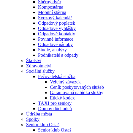
Sběrný dvůr
Kompostárna
Mobilní sběrna
Svozový kalendář
Odpadový poplatek
Odpadové vyhlášky
Odpadové kontakty
Povinné informace
Odpadové nádoby
Studie, analýzy
Podnikatelé a odpady
Školství
Zdravotnictví
Sociální služby
Pečovatelská služba
Veřejný závazek
Ceník poskytovaných služeb
Garantovaná nabídka služby
Etický kodex
TAXI pro seniory
Domov důchodců
Údržba města
Spolky
Senior klub Ostaš
Senior klub Ostaš