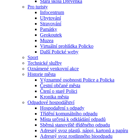
Stará škola Dřevěnka
Pro turisty
Infocentrum
Ubytování
Stravování
Památky
Geokoutek
Muzea
Virtuální prohlídka Policko
Další Polické weby
Sport
Technické služby
Oznámené venkovní akce
Historie města
Významné osobnosti Police a Policka
Čestní občané města
Čtení o staré Polici
Kronika města
Odpadové hospodářství
Hospodaření s odpady
Třídění komunálního odpadu
Místa určená k odkládání odpadů
Sběrná stanoviště tříděného odpadu
Adresný svoz plastů, nápoj. kartonů a papíru
Adresný svoz rostlinného bioodpadu