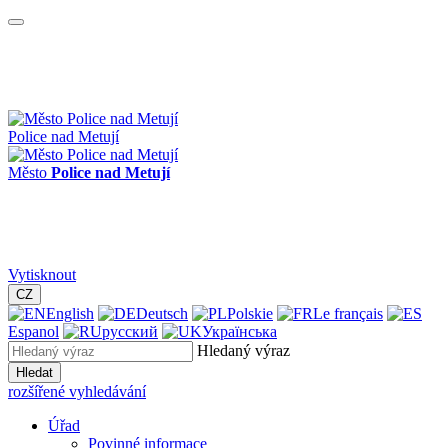
Police nad Metují
Město
Police nad Metují
Vytisknout
CZ
English
Deutsch
Polskie
Le français
Espanol
русский
Українська
Hledaný výraz
Hledat
rozšířené vyhledávání
Úřad
Povinné informace