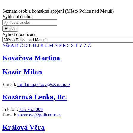
Seznam osob a kontaktní spojení (Město Police nad Metují)
Vyhledat osobu:
Hledat
Vybrat organizaci:
Vše
A
B
Č
D
F
H
J
K
L
M
N
P
R
S
Š
T
V
Z
Ž
Kovářová Martina
Kozár Milan
E-mail:
truhlarna.pekov@seznam.cz
Kozárová Lenka, Bc.
Telefon:
725 352 009
E-mail:
kozarova@policenm.cz
Králová Věra