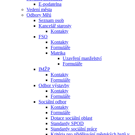
E-podatelna
Vedení města
Odbory Měú
Seznam osob
Kancelář starosty
Kontakty
FSO
Kontakty
Formuláře
Matrika
Uzavření manželství
Formuláře
IMŽP
Kontakty
Formuláře
Odbor výstavby
Kontakty
Formuláře
Sociální odbor
Kontakty
Formuláře
Dotace sociální oblast
Standardy SPOD
Standardy sociální práce
Kritéria pro přidělování městských bytů v