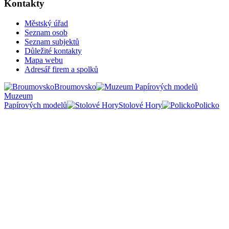
Kontakty
Městský úřad
Seznam osob
Seznam subjektů
Důležité kontakty
Mapa webu
Adresář firem a spolků
Broumovsko
Muzeum
Papírových modelů
Stolové Hory
Policko