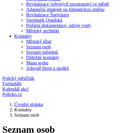
Revitalizace veřejných prostranství ve městě
Adaptační strategie na klimatickou změnu
Revitalizace Špejcharu
Sportpark Ostašská
Požární dokumentace, zdroje vody
Městský architekt
Kontakty
Městský úřad
Seznam osob
Seznam subjektů
Důležité kontakty
Mapa webu
Adresář firem a spolků
Polický měsíčník
Formuláře
Kalendář akcí
Policko.cz
Úvodní stránka
Kontakty
Seznam osob
Seznam osob