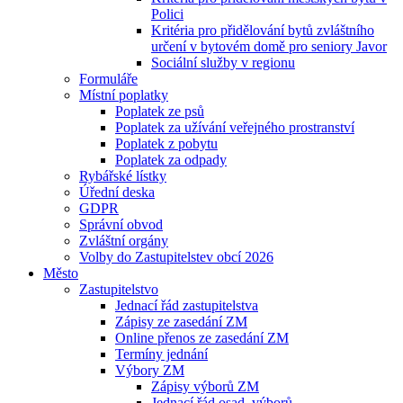
Polici
Kritéria pro přidělování bytů zvláštního
určení v bytovém domě pro seniory Javor
Sociální služby v regionu
Formuláře
Místní poplatky
Poplatek ze psů
Poplatek za užívání veřejného prostranství
Poplatek z pobytu
Poplatek za odpady
Rybářské lístky
Úřední deska
GDPR
Správní obvod
Zvláštní orgány
Volby do Zastupitelstev obcí 2026
Město
Zastupitelstvo
Jednací řád zastupitelstva
Zápisy ze zasedání ZM
Online přenos ze zasedání ZM
Termíny jednání
Výbory ZM
Zápisy výborů ZM
Jednací řád osad. výborů