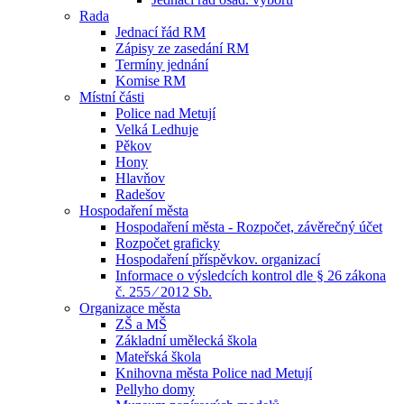
Rada
Jednací řád RM
Zápisy ze zasedání RM
Termíny jednání
Komise RM
Místní části
Police nad Metují
Velká Ledhuje
Pěkov
Hony
Hlavňov
Radešov
Hospodaření města
Hospodaření města - Rozpočet, závěrečný účet
Rozpočet graficky
Hospodaření příspěvkov. organizací
Informace o výsledcích kontrol dle § 26 zákona
č. 255 ⁄ 2012 Sb.
Organizace města
ZŠ a MŠ
Základní umělecká škola
Mateřská škola
Knihovna města Police nad Metují
Pellyho domy