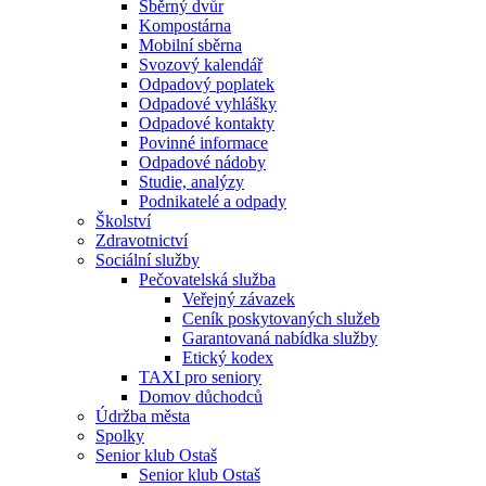
Sběrný dvůr
Kompostárna
Mobilní sběrna
Svozový kalendář
Odpadový poplatek
Odpadové vyhlášky
Odpadové kontakty
Povinné informace
Odpadové nádoby
Studie, analýzy
Podnikatelé a odpady
Školství
Zdravotnictví
Sociální služby
Pečovatelská služba
Veřejný závazek
Ceník poskytovaných služeb
Garantovaná nabídka služby
Etický kodex
TAXI pro seniory
Domov důchodců
Údržba města
Spolky
Senior klub Ostaš
Senior klub Ostaš