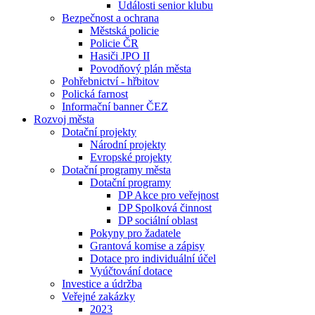
Události senior klubu
Bezpečnost a ochrana
Městská policie
Policie ČR
Hasiči JPO II
Povodňový plán města
Pohřebnictví - hřbitov
Polická farnost
Informační banner ČEZ
Rozvoj města
Dotační projekty
Národní projekty
Evropské projekty
Dotační programy města
Dotační programy
DP Akce pro veřejnost
DP Spolková činnost
DP sociální oblast
Pokyny pro žadatele
Grantová komise a zápisy
Dotace pro individuální účel
Vyúčtování dotace
Investice a údržba
Veřejné zakázky
2023