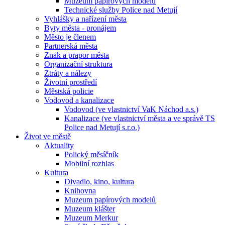
Muzeum papírových modelů
Technické služby Police nad Metují
Vyhlášky a nařízení města
Byty města - pronájem
Město je členem
Partnerská města
Znak a prapor města
Organizační struktura
Ztráty a nálezy
Životní prostředí
Městská policie
Vodovod a kanalizace
Vodovod (ve vlastnictví VaK Náchod a.s.)
Kanalizace (ve vlastnictví města a ve správě TS
Police nad Metují s.r.o.)
Život ve městě
Aktuality
Polický měsíčník
Mobilní rozhlas
Kultura
Divadlo, kino, kultura
Knihovna
Muzeum papírových modelů
Muzeum klášter
Muzeum Merkur