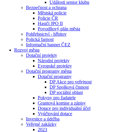
Události senior klubu
Bezpečnost a ochrana
Městská policie
Policie ČR
Hasiči JPO II
Povodňový plán města
Pohřebnictví - hřbitov
Polická farnost
Informační banner ČEZ
Rozvoj města
Dotační projekty
Národní projekty
Evropské projekty
Dotační programy města
Dotační programy
DP Akce pro veřejnost
DP Spolková činnost
DP sociální oblast
Pokyny pro žadatele
Grantová komise a zápisy
Dotace pro individuální účel
Vyúčtování dotace
Investice a údržba
Veřejné zakázky
2023