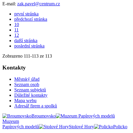
E-mail:
zak.pavel@centrum.cz
první stránka
předchozí stránka
10
11
12
další stránka
poslední stránka
Zobrazeno
111
-
113
ze 113
Kontakty
Městský úřad
Seznam osob
Seznam subjektů
Důležité kontakty
Mapa webu
Adresář firem a spolků
Broumovsko
Muzeum
Papírových modelů
Stolové Hory
Policko