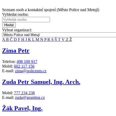
Seznam osob a kontaktní spojení (Město Police nad Metují)
Vyhledat osobu:
Hledat
Vybrat organizaci:
A
B
Č
D
F
H
J
K
L
M
N
P
R
S
Š
T
V
Z
Ž
Zima Petr
Telefon:
498 100 917
Mobil:
602 117 156
E-mail:
zima@policenm.cz
Zuda Petr Samuel, Ing. Arch.
Mobil:
777 234 238
E-mail:
zuda@granting.cz
Žák Pavel, Ing.