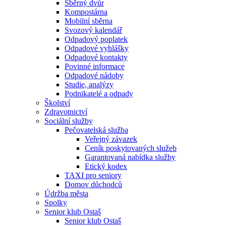
Sběrný dvůr
Kompostárna
Mobilní sběrna
Svozový kalendář
Odpadový poplatek
Odpadové vyhlášky
Odpadové kontakty
Povinné informace
Odpadové nádoby
Studie, analýzy
Podnikatelé a odpady
Školství
Zdravotnictví
Sociální služby
Pečovatelská služba
Veřejný závazek
Ceník poskytovaných služeb
Garantovaná nabídka služby
Etický kodex
TAXI pro seniory
Domov důchodců
Údržba města
Spolky
Senior klub Ostaš
Senior klub Ostaš