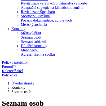
Revitalizace veřejných prostranství ve městě
Adaptační strategie na klimatickou změnu
Revitalizace Špejcharu
Sportpark Ostašská
Požární dokumentace, zdroje vody
Městský architekt
Kontakty
Městský úřad
Seznam osob
Seznam subjektů
Důležité kontakty
Mapa webu
Adresář firem a spolků
Polický měsíčník
Formuláře
Kalendář akcí
Policko.cz
Úvodní stránka
Kontakty
Seznam osob
Seznam osob