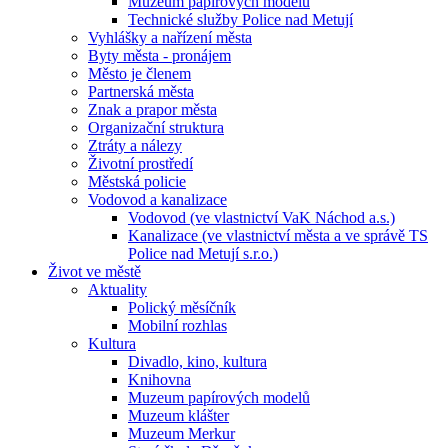
Muzeum papírových modelů
Technické služby Police nad Metují
Vyhlášky a nařízení města
Byty města - pronájem
Město je členem
Partnerská města
Znak a prapor města
Organizační struktura
Ztráty a nálezy
Životní prostředí
Městská policie
Vodovod a kanalizace
Vodovod (ve vlastnictví VaK Náchod a.s.)
Kanalizace (ve vlastnictví města a ve správě TS
Police nad Metují s.r.o.)
Život ve městě
Aktuality
Polický měsíčník
Mobilní rozhlas
Kultura
Divadlo, kino, kultura
Knihovna
Muzeum papírových modelů
Muzeum klášter
Muzeum Merkur