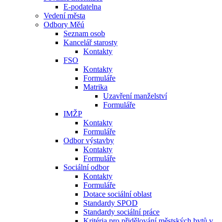
E-podatelna
Vedení města
Odbory Měú
Seznam osob
Kancelář starosty
Kontakty
FSO
Kontakty
Formuláře
Matrika
Uzavření manželství
Formuláře
IMŽP
Kontakty
Formuláře
Odbor výstavby
Kontakty
Formuláře
Sociální odbor
Kontakty
Formuláře
Dotace sociální oblast
Standardy SPOD
Standardy sociální práce
Kritéria pro přidělování městských bytů v