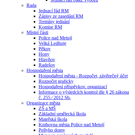
Rada
Jednací řád RM
Zápisy ze zasedání RM
Termíny jednání
Komise RM
Místní části
Police nad Metují
Velká Ledhuje
Pěkov
Hony
Hlavňov
Radešov
Hospodaření města
Hospodaření města - Rozpočet, závěrečný účet
Rozpočet graficky
Hospodaření příspěvkov. organizací
Informace o výsledcích kontrol dle § 26 zákona
č. 255 ⁄ 2012 Sb.
Organizace města
ZŠ a MŠ
Základní umělecká škola
Mateřská škola
Knihovna města Police nad Metují
Pellyho domy