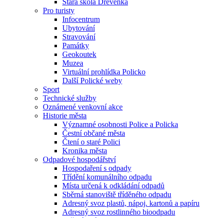
Stará škola Dřevěnka
Pro turisty
Infocentrum
Ubytování
Stravování
Památky
Geokoutek
Muzea
Virtuální prohlídka Policko
Další Polické weby
Sport
Technické služby
Oznámené venkovní akce
Historie města
Významné osobnosti Police a Policka
Čestní občané města
Čtení o staré Polici
Kronika města
Odpadové hospodářství
Hospodaření s odpady
Třídění komunálního odpadu
Místa určená k odkládání odpadů
Sběrná stanoviště tříděného odpadu
Adresný svoz plastů, nápoj. kartonů a papíru
Adresný svoz rostlinného bioodpadu