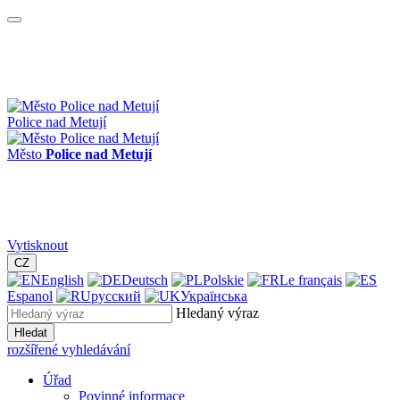
Police nad Metují
Město
Police nad Metují
Vytisknout
CZ
English
Deutsch
Polskie
Le français
Espanol
русский
Українська
Hledaný výraz
Hledat
rozšířené vyhledávání
Úřad
Povinné informace