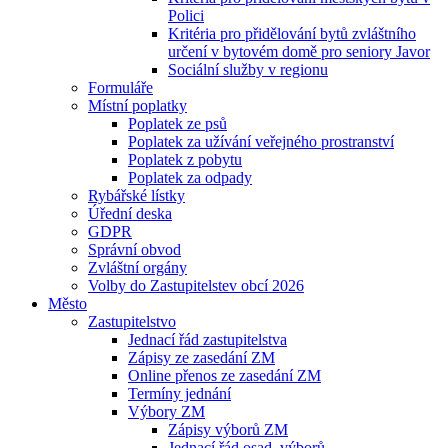
Polici
Kritéria pro přidělování bytů zvláštního
určení v bytovém domě pro seniory Javor
Sociální služby v regionu
Formuláře
Místní poplatky
Poplatek ze psů
Poplatek za užívání veřejného prostranství
Poplatek z pobytu
Poplatek za odpady
Rybářské lístky
Úřední deska
GDPR
Správní obvod
Zvláštní orgány
Volby do Zastupitelstev obcí 2026
Město
Zastupitelstvo
Jednací řád zastupitelstva
Zápisy ze zasedání ZM
Online přenos ze zasedání ZM
Termíny jednání
Výbory ZM
Zápisy výborů ZM
Jednací řád osad. výborů