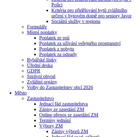
Polici
Kritéria pro přidělování bytů zvláštního
určení v bytovém domě pro seniory Javor
Sociální služby v regionu
Formuláře
Místní poplatky
Poplatek ze psů
Poplatek za užívání veřejného prostranství
Poplatek z pobytu
Poplatek za odpady
Rybářské lístky
Úřední deska
GDPR
Správní obvod
Zvláštní orgány
Volby do Zastupitelstev obcí 2026
Město
Zastupitelstvo
Jednací řád zastupitelstva
Zápisy ze zasedání ZM
Online přenos ze zasedání ZM
Termíny jednání
Výbory ZM
Zápisy výborů ZM
Jednací řád osad. výborů