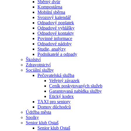
Sběrný dvůr
Kompostárna
Mobilní sběrna
Svozový kalendář
Odpadový poplatek
Odpadové vyhlášky
Odpadové kontakty
Povinné informace
Odpadové nádoby
Studie, analýzy
Podnikatelé a odpady
Školství
Zdravotnictví
Sociální služby
Pečovatelská služba
Veřejný závazek
Ceník poskytovaných služeb
Garantovaná nabídka služby
Etický kodex
TAXI pro seniory
Domov důchodců
Údržba města
Spolky
Senior klub Ostaš
Senior klub Ostaš