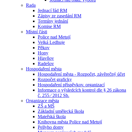
Rada
Jednací řád RM
Zápisy ze zasedání RM
Termíny jednání
Komise RM
Místní části
Police nad Metují
Velká Ledhuje
Pěkov
Hony
Hlavňov
Radešov
Hospodaření města
Hospodaření města - Rozpočet, závěrečný účet
Rozpočet graficky
Hospodaření příspěvkov. organizací
Informace o výsledcích kontrol dle § 26 zákona
č. 255 ⁄ 2012 Sb.
Organizace města
ZŠ a MŠ
Základní umělecká škola
Mateřská škola
Knihovna města Police nad Metují
Pellyho domy