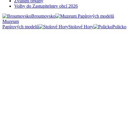
Zvláštní orgány
Volby do Zastupitelstev obcí 2026
Broumovsko
Muzeum
Papírových modelů
Stolové Hory
Policko