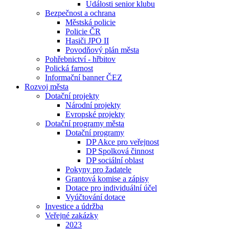
Události senior klubu
Bezpečnost a ochrana
Městská policie
Policie ČR
Hasiči JPO II
Povodňový plán města
Pohřebnictví - hřbitov
Polická farnost
Informační banner ČEZ
Rozvoj města
Dotační projekty
Národní projekty
Evropské projekty
Dotační programy města
Dotační programy
DP Akce pro veřejnost
DP Spolková činnost
DP sociální oblast
Pokyny pro žadatele
Grantová komise a zápisy
Dotace pro individuální účel
Vyúčtování dotace
Investice a údržba
Veřejné zakázky
2023