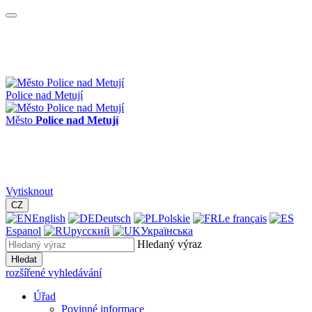
Police nad Metují
Město
Police nad Metují
Vytisknout
CZ
English
Deutsch
Polskie
Le français
Espanol
русский
Українська
Hledaný výraz
Hledat
rozšířené vyhledávání
Úřad
Povinné informace