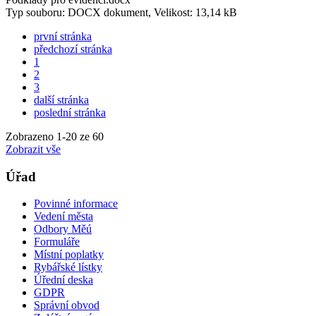
Typ souboru: DOCX dokument, Velikost: 13,14 kB
první stránka
předchozí stránka
1
2
3
další stránka
poslední stránka
Zobrazeno
1
-
20
ze 60
Zobrazit vše
Úřad
Povinné informace
Vedení města
Odbory Měú
Formuláře
Místní poplatky
Rybářské lístky
Úřední deska
GDPR
Správní obvod