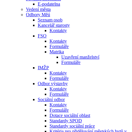
E-podatelna
Vedení města
Odbory Měú
Seznam osob
Kancelář starosty
Kontakty
FSO
Kontakty
Formuláře
Matrika
Uzavření manželství
Formuláře
IMŽP
Kontakty
Formuláře
Odbor výstavby
Kontakty
Formuláře
Sociální odbor
Kontakty
Formuláře
Dotace sociální oblast
Standardy SPOD
Standardy sociální práce
Kritéria pro přidělování městských bytů v