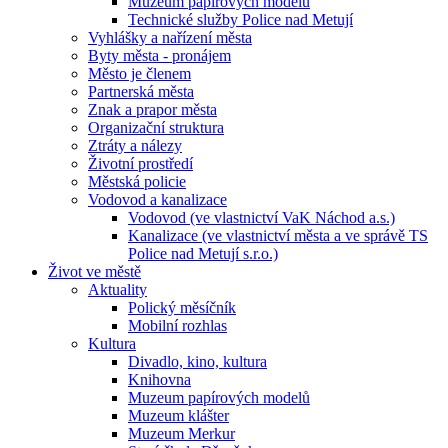
Muzeum papírových modelů
Technické služby Police nad Metují
Vyhlášky a nařízení města
Byty města - pronájem
Město je členem
Partnerská města
Znak a prapor města
Organizační struktura
Ztráty a nálezy
Životní prostředí
Městská policie
Vodovod a kanalizace
Vodovod (ve vlastnictví VaK Náchod a.s.)
Kanalizace (ve vlastnictví města a ve správě TS
Police nad Metují s.r.o.)
Život ve městě
Aktuality
Polický měsíčník
Mobilní rozhlas
Kultura
Divadlo, kino, kultura
Knihovna
Muzeum papírových modelů
Muzeum klášter
Muzeum Merkur