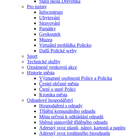
Stará škola Dřevěnka
Pro turisty
Infocentrum
Ubytování
Stravování
Památky
Geokoutek
Muzea
Virtuální prohlídka Policko
Další Polické weby
Sport
Technické služby
Oznámené venkovní akce
Historie města
Významné osobnosti Police a Policka
Čestní občané města
Čtení o staré Polici
Kronika města
Odpadové hospodářství
Hospodaření s odpady
Třídění komunálního odpadu
Místa určená k odkládání odpadů
Sběrná stanoviště tříděného odpadu
Adresný svoz plastů, nápoj. kartonů a papíru
Adresný svoz rostlinného bioodpadu