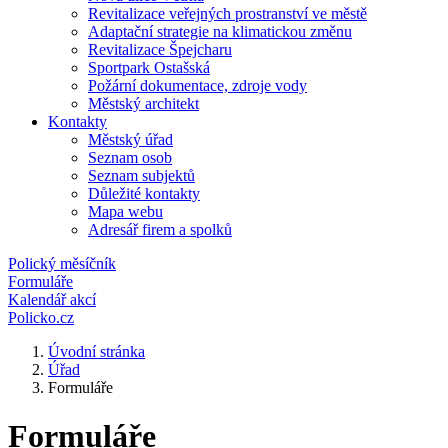
Revitalizace veřejných prostranství ve městě
Adaptační strategie na klimatickou změnu
Revitalizace Špejcharu
Sportpark Ostašská
Požární dokumentace, zdroje vody
Městský architekt
Kontakty
Městský úřad
Seznam osob
Seznam subjektů
Důležité kontakty
Mapa webu
Adresář firem a spolků
Polický měsíčník
Formuláře
Kalendář akcí
Policko.cz
Úvodní stránka
Úřad
Formuláře
Formuláře