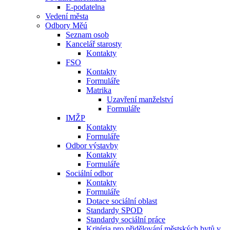
E-podatelna
Vedení města
Odbory Měú
Seznam osob
Kancelář starosty
Kontakty
FSO
Kontakty
Formuláře
Matrika
Uzavření manželství
Formuláře
IMŽP
Kontakty
Formuláře
Odbor výstavby
Kontakty
Formuláře
Sociální odbor
Kontakty
Formuláře
Dotace sociální oblast
Standardy SPOD
Standardy sociální práce
Kritéria pro přidělování městských bytů v