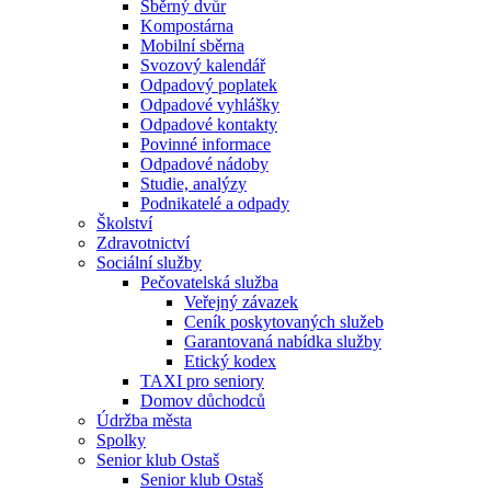
Sběrný dvůr
Kompostárna
Mobilní sběrna
Svozový kalendář
Odpadový poplatek
Odpadové vyhlášky
Odpadové kontakty
Povinné informace
Odpadové nádoby
Studie, analýzy
Podnikatelé a odpady
Školství
Zdravotnictví
Sociální služby
Pečovatelská služba
Veřejný závazek
Ceník poskytovaných služeb
Garantovaná nabídka služby
Etický kodex
TAXI pro seniory
Domov důchodců
Údržba města
Spolky
Senior klub Ostaš
Senior klub Ostaš