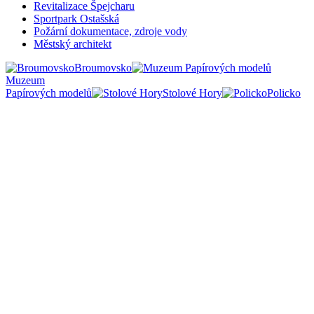
Revitalizace Špejcharu
Sportpark Ostašská
Požární dokumentace, zdroje vody
Městský architekt
Broumovsko
Muzeum
Papírových modelů
Stolové Hory
Policko