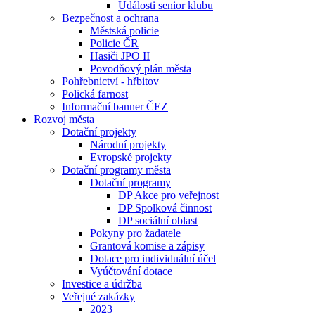
Události senior klubu
Bezpečnost a ochrana
Městská policie
Policie ČR
Hasiči JPO II
Povodňový plán města
Pohřebnictví - hřbitov
Polická farnost
Informační banner ČEZ
Rozvoj města
Dotační projekty
Národní projekty
Evropské projekty
Dotační programy města
Dotační programy
DP Akce pro veřejnost
DP Spolková činnost
DP sociální oblast
Pokyny pro žadatele
Grantová komise a zápisy
Dotace pro individuální účel
Vyúčtování dotace
Investice a údržba
Veřejné zakázky
2023