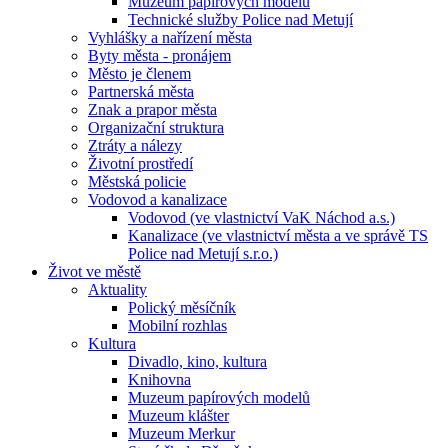
Muzeum papírových modelů
Technické služby Police nad Metují
Vyhlášky a nařízení města
Byty města - pronájem
Město je členem
Partnerská města
Znak a prapor města
Organizační struktura
Ztráty a nálezy
Životní prostředí
Městská policie
Vodovod a kanalizace
Vodovod (ve vlastnictví VaK Náchod a.s.)
Kanalizace (ve vlastnictví města a ve správě TS
Police nad Metují s.r.o.)
Život ve městě
Aktuality
Polický měsíčník
Mobilní rozhlas
Kultura
Divadlo, kino, kultura
Knihovna
Muzeum papírových modelů
Muzeum klášter
Muzeum Merkur