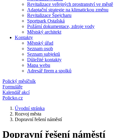
Revitalizace veřejných prostranství ve městě
Adaptační strategie na klimatickou změnu
Revitalizace Špejcharu
Sportpark Ostašská
Požární dokumentace, zdroje vody
Městský architekt
Kontakty
Městský úřad
Seznam osob
Seznam subjektů
Důležité kontakty
Mapa webu
Adresář firem a spolků
Polický měsíčník
Formuláře
Kalendář akcí
Policko.cz
Úvodní stránka
Rozvoj města
Dopravní řešení náměstí
Dopravní řešení náměstí