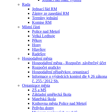
Rada
Jednací řád RM
Zápisy ze zasedání RM
Termíny jednání
Komise RM
Místní části
Police nad Metují
Velká Ledhuje
Pěkov
Hony
Hlavňov
Radešov
Hospodaření města
Hospodaření města - Rozpočet, závěrečný účet
Rozpočet graficky
Hospodaření příspěvkov. organizací
Informace o výsledcích kontrol dle § 26 zákona
č. 255 ⁄ 2012 Sb.
Organizace města
ZŠ a MŠ
Základní umělecká škola
Mateřská škola
Knihovna města Police nad Metují
Pellyho domy