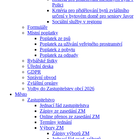
Polici
Kritéria pro přidělování bytů zvláštního
určení v bytovém domě pro seniory Javor
Sociální služby v regionu
Formuláře
Místní poplatky
Poplatek ze psů
Poplatek za užívání veřejného prostranství
Poplatek z pobytu
Poplatek za odpady
Rybářské lístky
Úřední deska
GDPR
Správní obvod
Zvláštní orgány
Volby do Zastupitelstev obcí 2026
Město
Zastupitelstvo
Jednací řád zastupitelstva
Zápisy ze zasedání ZM
Online přenos ze zasedání ZM
Termíny jednání
Výbory ZM
Zápisy výborů ZM
Jednací řád osad. výborů