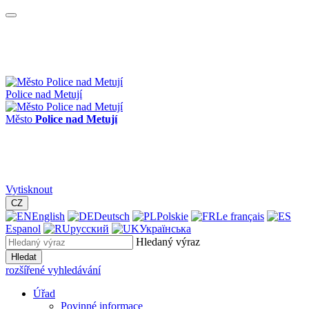
Police nad Metují
Město
Police nad Metují
Vytisknout
CZ
English
Deutsch
Polskie
Le français
Espanol
русский
Українська
Hledaný výraz
Hledat
rozšířené vyhledávání
Úřad
Povinné informace