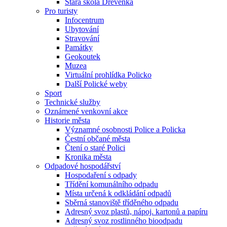
Stará škola Dřevěnka
Pro turisty
Infocentrum
Ubytování
Stravování
Památky
Geokoutek
Muzea
Virtuální prohlídka Policko
Další Polické weby
Sport
Technické služby
Oznámené venkovní akce
Historie města
Významné osobnosti Police a Policka
Čestní občané města
Čtení o staré Polici
Kronika města
Odpadové hospodářství
Hospodaření s odpady
Třídění komunálního odpadu
Místa určená k odkládání odpadů
Sběrná stanoviště tříděného odpadu
Adresný svoz plastů, nápoj. kartonů a papíru
Adresný svoz rostlinného bioodpadu