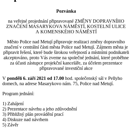
Pozvánka
na veřejné projednání připravované ZMĚNY DOPRAVNÍHO
ZNAČENÍ MASARYKOVA NÁMĚSTÍ, KOSTELNÍ ULICE
A KOMENSKÉHO NÁMĚSTÍ
Město Police nad Metují připravuje realizaci změny dopravního
značení v centrální části města Police nad Metují. Zájmem města je
připravit řešení, které bude širokou veřejností a místními podnikateli
akceptováno, proto Vás zveme na společné jednání, které proběhne
za účasti zástupce projekční kanceláře, za účelem prezentace
připravované investiční akce
V
pondělí 6. září 2021 od 17.00
hod. společenský sál v Pellyho
domech, na adrese Masarykovo nám. 75, Police nad Metují.
Program jednání:
1) Zahájení
2) Prezentace návrhu a jeho zdůvodnění
3) Přibližný plán provádění prací
4) Diskuze nad návrhem
5) Závěr