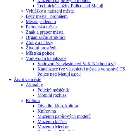
Muzeum papírových modelů
Technické služby Police nad Metují
Vyhlášky a nařízení města
Byty města - pronájem
Město je členem
Partnerská města
Znak a prapor města
Organizační struktura
Ztráty a nálezy
Životní prostředí
Městská policie
Vodovod a kanalizace
Vodovod (ve vlastnictví VaK Náchod a.s.)
Kanalizace (ve vlastnictví města a ve správě TS
Police nad Metují s.r.o.)
Život ve městě
Aktuality
Polický měsíčník
Mobilní rozhlas
Kultura
Divadlo, kino, kultura
Knihovna
Muzeum papírových modelů
Muzeum klášter
Muzeum Merkur