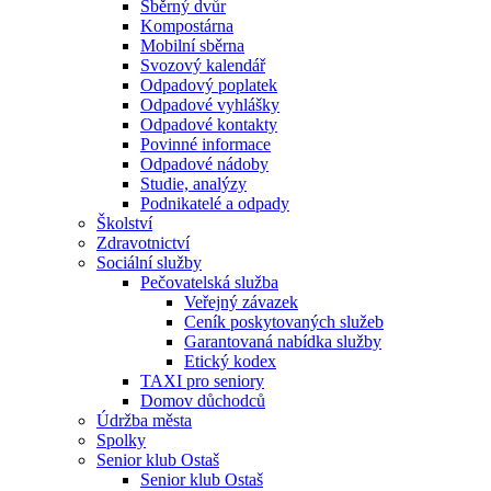
Sběrný dvůr
Kompostárna
Mobilní sběrna
Svozový kalendář
Odpadový poplatek
Odpadové vyhlášky
Odpadové kontakty
Povinné informace
Odpadové nádoby
Studie, analýzy
Podnikatelé a odpady
Školství
Zdravotnictví
Sociální služby
Pečovatelská služba
Veřejný závazek
Ceník poskytovaných služeb
Garantovaná nabídka služby
Etický kodex
TAXI pro seniory
Domov důchodců
Údržba města
Spolky
Senior klub Ostaš
Senior klub Ostaš