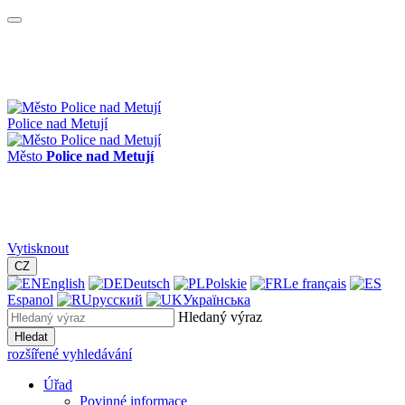
Police nad Metují
Město
Police nad Metují
Vytisknout
CZ
English
Deutsch
Polskie
Le français
Espanol
русский
Українська
Hledaný výraz
Hledat
rozšířené vyhledávání
Úřad
Povinné informace