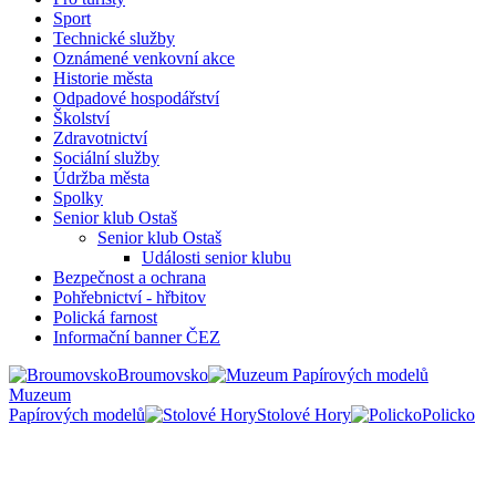
Sport
Technické služby
Oznámené venkovní akce
Historie města
Odpadové hospodářství
Školství
Zdravotnictví
Sociální služby
Údržba města
Spolky
Senior klub Ostaš
Senior klub Ostaš
Události senior klubu
Bezpečnost a ochrana
Pohřebnictví - hřbitov
Polická farnost
Informační banner ČEZ
Broumovsko
Muzeum
Papírových modelů
Stolové Hory
Policko