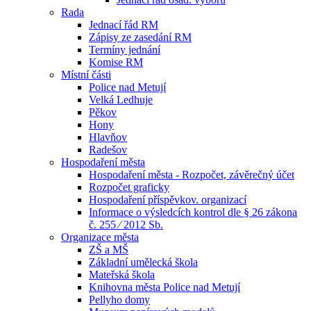
Rada
Jednací řád RM
Zápisy ze zasedání RM
Termíny jednání
Komise RM
Místní části
Police nad Metují
Velká Ledhuje
Pěkov
Hony
Hlavňov
Radešov
Hospodaření města
Hospodaření města - Rozpočet, závěrečný účet
Rozpočet graficky
Hospodaření příspěvkov. organizací
Informace o výsledcích kontrol dle § 26 zákona
č. 255 ⁄ 2012 Sb.
Organizace města
ZŠ a MŠ
Základní umělecká škola
Mateřská škola
Knihovna města Police nad Metují
Pellyho domy