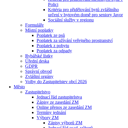
Polici
Kritéria pro přidělování bytů zvláštního
určení v bytovém domě pro seniory Javor
Sociální služby v regionu
Formuláře
Místní poplatky
Poplatek ze psů
Poplatek za užívání veřejného prostranství
Poplatek z pobytu
Poplatek za odpady
Rybářské lístky
Úřední deska
GDPR
Správní obvod
Zvláštní orgány
Volby do Zastupitelstev obcí 2026
Město
Zastupitelstvo
Jednací řád zastupitelstva
Zápisy ze zasedání ZM
Online přenos ze zasedání ZM
Termíny jednání
Výbory ZM
Zápisy výborů ZM
Jednací řád osad. výborů