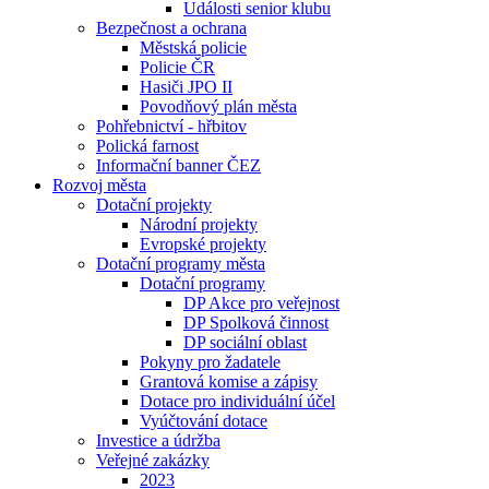
Události senior klubu
Bezpečnost a ochrana
Městská policie
Policie ČR
Hasiči JPO II
Povodňový plán města
Pohřebnictví - hřbitov
Polická farnost
Informační banner ČEZ
Rozvoj města
Dotační projekty
Národní projekty
Evropské projekty
Dotační programy města
Dotační programy
DP Akce pro veřejnost
DP Spolková činnost
DP sociální oblast
Pokyny pro žadatele
Grantová komise a zápisy
Dotace pro individuální účel
Vyúčtování dotace
Investice a údržba
Veřejné zakázky
2023