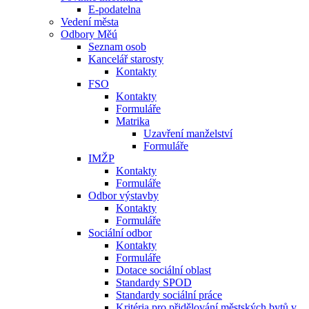
E-podatelna
Vedení města
Odbory Měú
Seznam osob
Kancelář starosty
Kontakty
FSO
Kontakty
Formuláře
Matrika
Uzavření manželství
Formuláře
IMŽP
Kontakty
Formuláře
Odbor výstavby
Kontakty
Formuláře
Sociální odbor
Kontakty
Formuláře
Dotace sociální oblast
Standardy SPOD
Standardy sociální práce
Kritéria pro přidělování městských bytů v