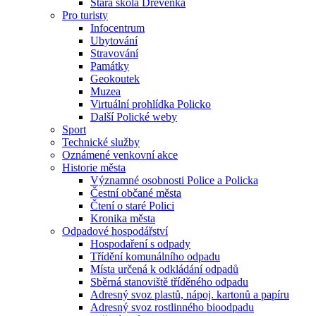
Stará škola Dřevěnka
Pro turisty
Infocentrum
Ubytování
Stravování
Památky
Geokoutek
Muzea
Virtuální prohlídka Policko
Další Polické weby
Sport
Technické služby
Oznámené venkovní akce
Historie města
Významné osobnosti Police a Policka
Čestní občané města
Čtení o staré Polici
Kronika města
Odpadové hospodářství
Hospodaření s odpady
Třídění komunálního odpadu
Místa určená k odkládání odpadů
Sběrná stanoviště tříděného odpadu
Adresný svoz plastů, nápoj. kartonů a papíru
Adresný svoz rostlinného bioodpadu